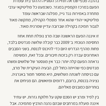
בהרבה מכפי שנראה תחילה: הסוגייה הלהט"בית עומדת
הפעם במרכז הקמפיין במגזר. כשכמעט כל פוליטיקאי ערבי
מתחרה באמירות נגד גייז, מפלגה שבראשה עומד
פוליטיקאי יהודי שהוא אחד מסמלי הקהילה, מתקשה מאוד
לצבור תמיכה בקהילה שברובה עדיין שמרנית מאוד.
זו איננה הפעם הראשונה שבה מרצ נופלת תחת אחוז
החסימה הנוכחי: ב־2009 כבר קיבלה שלושה מנדטים בלבד,
פחות מהרף הנדרש היום כדי להיכנס לכנסת. בשני הסבבים
האחרונים עברה רק בזכות חיבורים. ובכל זאת, המשימה
נראתה הפעם קלה יותר: כבר אין מונסטר של שלושים ומשהו
מנדטים כפי שהייתה כחול לבן. הבעיה העיקרית של מרצ,
עם כניסתה לשנתה השלושים, היא מחסור חמור באנרגיה.
נציגיה בכנסת, ברובם, רדומים ומיואשים. הם מניחים את
בוחריהם כמובנים מאליהם.
בין לפיד ומרצ יש הסכם שקט על חלוקת גזרות. יש עתיד
איננה פועלת במרחבים שבהם נהנה הורביץ מתמיכה. אבל