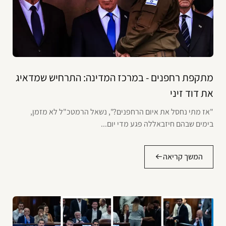
מתקפת רחפנים - במרכז המדינה: התרחיש שמדאיג
את דוד זיני
"אז מתי נחסל את איום הרחפנים?", נשאל הרמטכ"ל לא מזמן,
בימים שבהם חיזבאללה פגע מדי יום...
המשך קריאה