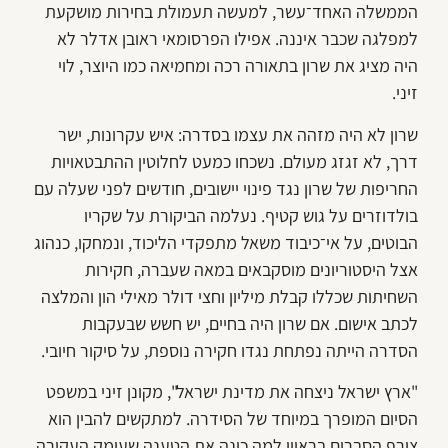
הממשלה האחד־עשר, למעשה תעמולת בחירות מושקעת
למפלגה שכבר איננה. אפילו הפרסומאי ראובן אדלר לא
היה מציג את שרון בתאורה רכה ומחמיאה כמו היוצר, לוי
זיני.
שרון לא היה מזהה את עצמו בסדרה: איש עקרונות, ישר
דרך, לא זגזג מעולם. נשכחו כמעט לחלוטין ההתבטאויות
החריפות של שרון נגד פינוי יישובים, חודשים לפני שעלה עם
בולדוזרים על גוש קטיף. נעלמה הביקורת על שקריו
הבוטים, על אי־כיבוד משאל מתפקדי הליכוד, ונמחקו, כנהוג
אצל היסטוריונים מוסקבאים במאה שעברה, חקירות
השחיתות שכללו קבלת מיליון וחצי דולר מאילי הון והמלצה
לכתב אישום. אם שרון היה בחיים, יש חשש שבעקבות
הסדרה הייתה נפתחת נגדו חקירה נוספת, על סיקור חיובי.
"ארץ ישראל ניצחה את מדינת ישראל", מקונן זיני במשפט
הסיום המופרך במיוחד של הסידרה. למתקשים להבין הוא
צירף הסברים בראיון למה כינה את הטענה שעומק העקירה