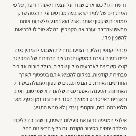
דוושת הגז? כמו אדם שגזר על עצמו דיאטה חריפה, על פי
המחקרים של לפיד יש ארבעה מנדטים על הרצפה שרק
ממתינים שיקטוף אותם. אבל הוא נמנע מלשתות אותם
מחשש שהדבר יעורר את הקמפיין. זה לא טוב לו לבריאות
להשמין מדי.
מנהלי קמפיין הליכוד הציעו בתחילת השבוע להמתין כמה
ימים בטרם גזירת המסקנות: תקציב הבחירות של המפלגה
קוצץ משבעים לארבעים מיליון שקלים, בגלל חובות אדירים
מבחירות קודמות. במקום להוציא אותם בטפטוף לאורך
החודשים האחרונים הם מתכננים שיטפון תעמולה בישורת
האחרונה. הטענה האסטרטגית שלהם היא שפרסום, זומים
ובאנרים באינטרנט במהלך הסגר היו בזבוז זמן וכסף. מאז
חלפו כמה ימים, והקמפיין עדיין לא ממש התניע.
אילוצי המגיפה גדעו את פעילות השטח, זו שהניבה לליכוד
הצלחה יחסית בסיבוב הקודם. גם בליץ הראיונות החל