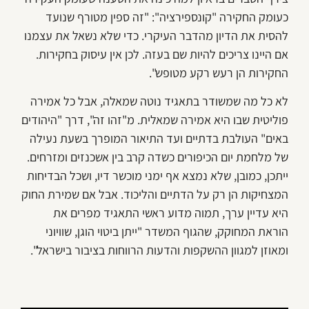
כעומק החקירה "קונספירציה": "זה ספין מטורף שנועד
להסית את הדיון מהדבר העיקרי. כדי שלא נשאל את עצמנו
אם היינו צריכים להיות שם בעזה. לכן אין עיסוק בחקירות.
החקירות הן רעש רקע מטופש".
לא כל מה שמשודר בתאגיד נוטה שמאלה, אבל כל אמירה
פוליטית שבו היא אמירה שמאלית. מ"זהו זה", דרך "היהודים
באים" העולבת בדתיים ועד התיאור המופרך בשעת נעילה
של מלחמת יום הכיפורים כשדה קרב בין אשכנזים ומזרחים.
ייתכן, כמובן, שלא נמצא אף ימני מוכשר דיו, ושכל הבדיחות
המצחיקות הן רק על הדתיים והליכוד. אבל אם שמירת החוק
היא עדיין ערך, תמוה מדוע ראשי התאגיד מפרים את
הוראת המחוקק, שהגוף המשדר "ייתן ביטוי הוגן, שוויוני
ומאוזן למגוון ההשקפות והדעות הרווחות בציבור בישראל".