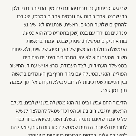
שני גיטי כריתות, גם מנתניהו וגם מהימין, הם יותר מדי. ולכן,
כדי שבנט יאחד כוחות עם גורמים אחרים במרכז, יצטרכו
להתקיים שלושה תנאים: ראשית, שנתניהו לא ישיג 61
מנדטים גם יחד עם בנט (שכן בתסריט כזה הוא כמעט
בוודאות יקים ממשלה). שנית, שבנט יעמוד בראשות
הממשלה בחלקה הראשון של הקדנציה. שלישית, ולא פחות
חשוב: שסער והוא לא יהיו המרכיבים הימניים היחידים
בממשלה העתידית, לצד העבודה, מרצ או יש עתיד. החישוב
הפוליטי הוא שממשלה עם ניגוד חריף בין העומדים בראשה
ובין הסיעות שמרכיבות לה רוב ממילא תקרוס אל תוך עצמה
תוך זמן קצר.
הדיבור החם עכשיו בימינה הוא ממשלה בשני שלבים: בשלב
הראשון, יתגבש רוב בסיוע המרכז־שמאל להמלצה לנשיא
על מועמד שאיננו נתניהו. בשלב השני, כשיהיה ברור כבר
לחרדים ולציונות הדתית שממשלה כזו קום תקום, יוצע להם
להצטרף אליה, במקום מרכיבים בעייתיים בעיניהם: