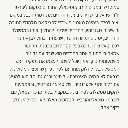
סמוטריץ' במקום הורביץ ומיכאלי, החרדים במקום ליברמן.
יו"ר ישראל ביתנו ירש בעיני החרדים את דמות הנבל במקום
יאיר לפיד. בימינה מאמינים שכדי להציל את תלמודי התורה
והישיבות מגזרותיו, החרדים יסכימו להחליף אותו בממשלה.
החרדים, ימינה, תקווה חדשה, יש עתיד וכחול לבן – הנה
לכם קואליציה שזוכה בכל סקר לרוב בכנסת. ההימור
שמאחורי החיזור אחר החרדים הוא שרק עם נדוניה
משמעותית כזו, הימין יוכל לשמר לעצמו את תפקיד ראש
הממשלה בלי לחלוק אותו עם לפיד. כיוון שרוטציה משולשת
כנראה לא תהיה, האינטרס של סער ובנט גם יחד הוא להגיע
עם בלוק ימני אלטרנטיבי, של 40־45 מנדטים, ובאמצעותו
להקים ממשלה. לפיד בונה במקביל בלוק מרכז־שמאל, עם
ליברמן, מיכאלי והורביץ. הבלוקים האלה לא יוכלו להשתלב
בקיר אחד.