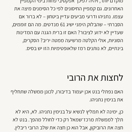
מוקדם יותר, ויהיה לפיכך אפקטיבי פחות בימי הקמפיין
האחרונים. גם קמפיין החיסונים לפי כל הסימנים מיצה את
עצמו. נתניהו ודרעי מביעים עדיין ביטחון – לא ברור אם
הסברתי – שהבלוק הימני ישיג 61 מנדטים. מה הם זוממים,
שעדיין לא ידוע לציבור? האם זו ברית הגנה עם המדינות
הסוניות, אולי הקלטה מרשיעה ממטה יריב? הסקרים,
בינתיים, לא נותנים רמז שלאופטימיות הזו יש בסיס.
לחצות את הרובי
האם נפתלי בנט אכן יעמוד בדיבורו, לכונן ממשלה שתחליף
את בנימין נתניהו.
כן, ימינה לא תמליץ לנשיא על בנימין נתניהו. לא, היא לא
תלך לממשלת מרכז־שמאל רק כדי לחולל מהפך. בנט לא
חצה את הרוביקון, אבל הוא כן חצה את שלב הרובי ריבלין.