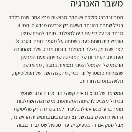
משבר האנרגיה
תמר זנדברג סולקה אשתקד מראשות מרצ אחרי שנה בלבד
בגלל שתחת כהונתה השיגה רק ארבעה מנדטים. תמי 4,
כונתה אז על ידי עמיתיה למפלגה. מותר להניח שניצן
הורביץ היה חותם כעת בשמחה על מספר דומה. בסבב א',
לפני שנתיים, ניצלה המפלגה בזכות מנדט שלם מהחברה
הערבית. העתודות של המפלגה שהייתה פעם המרענן
הרשמי של השמאל הציוני נמצאות במגזר, ממש כשם
שהצלחת סמוטריץ' ובן־גביר, מהקצה השני של הפוליטיקה,
תלויה בתמיכה חרדית.
המשימה של מרצ נראית קשה יותר: אזרח ערבי שחפץ
בבידול מצביע לרשימה המשותפת, מי שרוצה השתלבות
תומך ברע"מ או אפילו בליכוד. למרצ נותרה רק פוליטיקת
הזהויות: היא שיבצה שני נציגים ערבים בחמישייה הראשונה,
אבל ספק אם זה מספיק. יש עוד מכשול שמתברר כגבוה