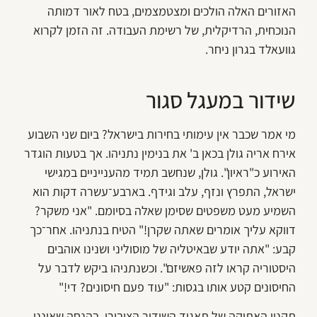
האזורים האלה הולכים ומצטמצמים, בטח לאור דמותה
הנוכחית, הרדיקלית, של רשימת העבודה. זה הזמן לקרוא
גוועאלד בגרון ניחר.
שידור במעגל סגור
מי אמר שכבר אין עימותי בחירות בישראל? ביום שני השבוע
אירח אריה גולן בכאן ב' את בנימין נתניהו. אך בטעות הוגדר
האירוע כ"ראיון". גולן, שנחשב תמיד מהענייניים במגישי
ישראל, התפרץ ונזף, עלב וגידף. בארבע־עשרה דקות הוא
השמיע מעט משפטים שסימן שאלה בסיומם. "אני משקר?
דווקא עליך אומרים שאתה שקרן!" הטיח בנתניהו. אחר־כך
קבע: "אתה יודע שבאיטליה של מוסוליני ושנינו אוהבים
היסטוריה קראו לזה פאשיזם". וכשנתניהו ביקש לדבר על
החיסונים קטע אותו בגסות: "עוד פעם חיסונים? די!"
תקנון האתיקה של תאגיד השידור הציבורי, בהנחה שאיננו