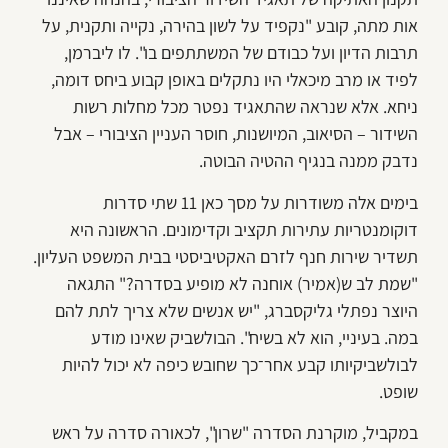
אות מתה, קובע "נקפיד על לשון בהירה, נקייה ותקנית, על
תרבות הדיון ועל כבודם של המשתתפים בו". לו ליברמן,
לפיד או מרב מיכאלי היו נתקלים באופן קבוע ביחס דומה,
ניחא. אלא שנראה שהתאגיד נפטר מכל מחלות רשות
השידור – הסיאוב, המיושנות, חוסר העניין הציבורי – אבל
נדבק ממנה בנגיף ההטיה הבוטה.
בימים אלה משודרות על מסך כאן 11 שתי סדרות
דוקומנטריות עתירות תקציב וקדימונים. הראשונה היא
תשדיר שירות חנף לזרם האקטיביסטי בבית המשפט העליון.
"שמת לב ש(אמיר) אוחנה לא מופיע בסדרה?" התגאה
היוצר נפתלי גליקסברג, "יש אנשים שלא צריך לתת להם
במה. בעיניי, הוא לא בשיח". הבולשביק שאינו מודע
לבולשביקיותו קבע אחר־כך שחובש כיפה לא יכול להיות
שופט.
במקביל, מוקרנת הסדרה "שרון", לכאורה סדרה על ראש