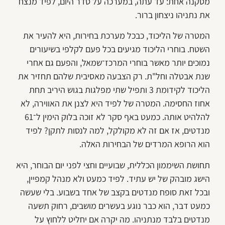
מסקנה אחת: עד עתה, במערכה על סדר היום, לפיד מנצח
את נתניהו ניצחון ברור.
המטרה של הליכוד, כבכל מערכת בחירות, היא להעיר את
השטח. בוחרי הליכוד מגיעים בכל פעם לקלפי בשיעורים
נמוכים יותר מאשר בוחרי המרכז־שמאל, והפעם גם אחרי
שנת אבטלה וחל"ת. רק הצבעה מאסיבית שלהם תחזיר את
הליכוד לקידומת 3 ותפיל שתי מפלגות בגוש היריב תחת
אחוז החסימה. המטרה של לפיד היא לצנן את האווירה, לא
להלהיט אותה. כמעט באף סקר לא זוכה בלוק הימין ל־61
מנדטים, אז אם זה לא מקולקל, למה לנסות לתקן? לפיד
הוא הרופא המרדים של הבחירות האלה.
תחושת השיממון הכללית, שבועיים וחצי לפני יום הבוחר, היא
הישג מובהק של יש עתיד. לפיד כמעט ולא מנהל קמפיין,
ובכל זאת סופח מנדטים בקצב של אחד בשבוע. בלי שעשה
כמעט דבר, הוא כבר נוגע בעשרים מושבים, רחוק תשעה
מנדטים בלבד מנתניהו. מה יקרה אם יחליט ללחוץ על