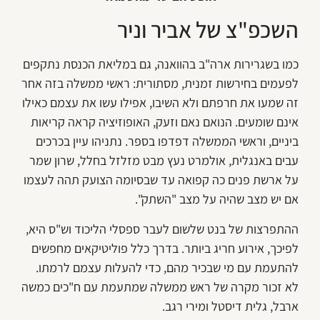
השכפ"צ של אביר וניר
כמו בשגרירות ארה"ב בהוואנה, גם במליאת הכנסת נתקפים
לפעמים בחירשות זמנית, מסתורית: ראשי ממשלה בזה אחר
זה שמעו את חרפתם ולא השיבו, אפילו עשו את עצמם כאילו
אינם שומעים. הנואם נאם וזעק, האופוזיציה קראה קריאות
ביניים, וראשי הממשלה דפדפו בספר. נתניהו עיין בכרכים
עבים באנגלית, אולמרט נעץ מבט מזלזל בחלל, שרון שמר
על ארשת פנים כה קפואה עד שבסיומה הצועק תהה לעצמו
אם יש מצב שהיה על מצב "השתק".
ההתפרצות של בנט שלשום לעבר ספסלי הליכוד וש"ס היא,
לפיכך, אירוע חריג ביותר. בדרך כלל פוליטיקאים מחפשים
להתעמת עם מי שבכיר מהם, כדי להעלות עצמם לרמתו.
לא זכור מקרה של ראש ממשלה שמתעמת עם ח"כים כמשה
ארבל, גלית דיסטל ומירי רגב.