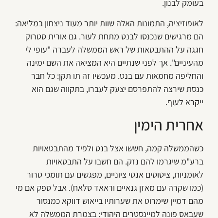
בעומק לבנון.
לאופוזיציה, התמונות האלה שוות יותר מעוד ניצחון במליאה:
הם מרגישים שנכנסו לבנט מתחת לעור. גם אורית סטרוק
חגגה על ההתבטאות של ראש הממשלה לעברה "עופי לי
מהעיניים". אך לפני שנתיים היא המציאה את השם ימינה
והחליפה מחמאות עם בנט. מעכשיו זה תו תקן: כל חבר
כנסת שירצה להתפרסם יצעק לעברו, בתקווה שגם הוא
ייקרא לעוף.
אחרית הימין
כשהממשלה קמה, חששו אצל בנט ולפיד מהתבטאויות
ברע"מ שיגרמו להם נזק. הם חשבו על התבטאויות
לאומניות, ציטוטים אנטי ציוניים, מפגשים עם תומכי טרור
(כמו שקרה עם מאזן גנאיים וראאד סלאח). אבל ספק אם מי
מהם דמיין שימרוט את שערותיו בייאוש דווקא כמנסור
שעבאס פונה למיינסטרים היהודי: בצמרת הממשלה לא