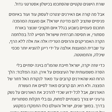
שורת הישגים טקטיים שהסתכמו בכישלון אסטרטגי גדול.
אבל מה קורה אם האירנים יצטרכו לעסוק עוד ועוד באיומים
פנימיים שתציב להם מדינת ישראל? אם מועצת המהפכה
תתכנס פעמיים בשבוע בגלל איום תקציבי שנוצר באורח
מסתורי, או תסיסה חברתית שישראל תסייע לה? במלחמה
הקרה האמריקנים והרוסים הטרידו אלה את אלה ללא הרף,
עד שברית המועצות אולצה על ידי רייגן להוציא יותר מכפי
שיכלה, והתמוטטה.
כדי שזה יקרה, ישראל חייבת שהמו"מ בוינה יסתיים בלי
הסרה משמעותית של העיצומים על אירן. הנה המלכוד: הלך
הרוח הוא שהאירנים קרובים עד מאוד לנקודת האל חזור של
הפצצה. ולא היא: הם קרובים מאוד לסיים את העשרת
האורניום, אבל לכל ידוע שכדי להרכיב את האורניום על נשק
גרעיני יש צורך בשנתיים לפחות, גם בלי תקלות מסתוריות
בדרך. במשך שנים, ישראל והעולם כולו התמקדו במקטע