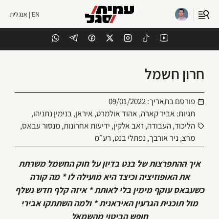
EN | אנגלית
חרון חשמל
פורסם בתאריך:
09/01/2022
תגיות:
אביר קארה
,
אהוד אולמרט
,
איראן
,
בנימין נתניהו
,
הליכוד
,
העבודה
,
זאב אלקין
,
ידיעות אחרונות
,
מנסור עבאס
,
מרצ
,
ניר אורבך
,
נפתלי בנט
,
רע״מ
איך ההתפרצות של בנט בדיון על חוק החשמל משרתת
את האופוזיציה וכיצד היא מועילה לו * מה קורה
כשעבאס עוקף מימין בלי לאותת * איזה קלף חדש נשלף
מול תוכנית הגרעין האיראנית * ולמה השתתקו אבירי
חופש הביטוי מהשמאל