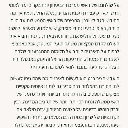
על שולחנם של ראשי מערכת הביטחון יונח בקרוב יעד לאומי
חדש: לא רק עצירת תכנית הגרעין, אלא החלשת איראן. מה
החידוש הגדול? ובכן, התפיסה של ראשי הממשלות עד היום
הייתה, באופן טבעי וגם די מוצדק, שיש למנוע מאיראן להשיג
נשק גרעיני, ולהחליש את גרורותיה באזור. נתניהו הביא את
העולם לקדם סנקציות משתקות על המשטר, אבל כאמצעי
לכפות על האירנים לוותר על חלומות ההתגרענות שלהם,
לא בהכרח כמטרה. התרסקות הריאל והזינוק באבטלה היו
הצלחה, שהגיעה כתוצר לוואי למערכה העיקרית.
היעד שהציב בנט הוא לעשות לאירנים מה שהם ניסו לעשות
לנו: הם בנו בהצלחה רבה סביב גבולותינו איומים טקטיים
מציקים שתופסים בהדרגה נתח רב יותר ויותר מזמנו של
ראש ממשלה ונתח רב יותר ויותר של תקציב המדינה. רבין
וברק הותשו בדיונים על רצועת הביטחון, עזה מילאה את
הקדנציות של שרון ובמידה רבה אולמרט, נתניהו השקיע
שעות אינספור בהתעצמות האירנית בסוריה. ישראל נחלה