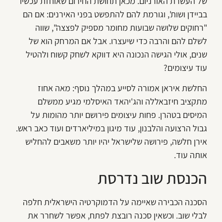
של העשרת האורניום. מכאן תחושת החירום שאוחזת עכשיו
בביידן ושות', וגורמת להם להתפשט בפני האירנים: אם הם
"רחוקים שלושה שבועות מחומר מספיק לפצצה", שווה
לשלם להם והרבה כדי שיעצרו. אבל אם המרחק הוא של
שנים, אולי הגישה הנכונה היא דווקא לשחק קשוח ולהטיל
עוד עיצומים?
החלשת איראן אמורה לסייע במהלך נוסף: מאה אחוז
מתקציב חיזבאללה והג'יהאד האיסלמי מגיע ממשלם
המיסים בטהרן. פחות עיצומים פירושם יותר מהומות על
גבול הרצועה והלבנון, עוד מיגון במיליארדים ועוד כאב ראש.
אירן חלשה, פירושה שלישראל יהיו יותר משאבים להחליש
אותה עוד.
הכנסת שוב נדרסת
הסכנה הכבירה שאיימה על הדמוקרטיה הישראלית חלפה
לבלי שוב. וכשאין סכנה רובצת לפתח, אפשר לשחרר את