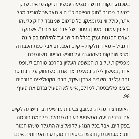
בסכנה. תקווה חדשה מציעה עכשיו חקיקה פראית שרק
בטעות מכונה "חוק הפייסבוק": היא תאפשר להוריד מכל
אתר, כולל וויינט ומאקו, כל פרסום שמנוגד לחוק כלשהו
ובאופן עמום "מסכן בטחונו של אדם או ציבור". אשתקד
נערכו הפגנות ענק בגלל חוק שנועד להילחם בקורונה
והגביל – מאוד חלקית – קיום הפגנות. אבל כעת העבודה
ומרצ שותקות כשההגנה על חופש הביטוי משונמכת
מפסיקות של בית המשפט העליון בהרכב מורחב לשופט
אחד, באישון לילה, במעמד צד אחד. כשהחוק עלה בגרסה
זהה על ידי השרים ארדן ושקד, חברי הקואליציה הנוכחית
ביצעו פיליבסטר. למזלם, איש לא הפעיל נגדם את סעיף
98.
האופוזיציה מגלה, כמובן, צביעות מרשימה בדרישתה לקיים
את דברי הייעוץ המשפטי בעודה מנהלת מלחמת חורמה
בפקידים. אבל בכל הנוגע לקואליציה התגלה משהו חמור
יותר: מבחינתה, חופש הביטוי והדמוקרטיה המהותית אינם