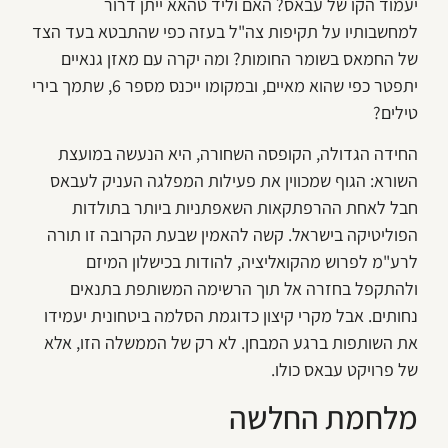
יעמוד הקו של עבאס? האם וליד טהאא ייתן דרור
למחשבותיו על תקיפות צה"ל בעזה כפי שהתבטא בעד הצד
של החמאס בשומר החומות? ומה יקרה עם מאזן גנאיים
יתפטר כפי שהוא מאיים, ובמקומו ייכנס מספר 6, שתמך בירי
טילים?
החידה הגדולה, הקופסה השחורה, היא הנעשה במועצת
השורא: הגוף שמכווין את פעילות המפלגה העניק לעבאס
חבל לאחת ההרפתקאות השאפתניות ביותר בתולדות
הפוליטיקה בישראל. קשה להאמין שבעת הקרובה זו תורה
לרע"מ לפרוש מהקואליציה, להודות בכישלון המיזם
ולהתקפל בחזרה אל תוך הרשימה המשותפת בתנאים
נחותים. אבל מקרי קיצון כדוגמת הסלמה ביטחונית יעמידו
את השותפות ברגע המבחן. לא רק של הממשלה הזו, אלא
של פרויקט עבאס כולו.
מלחמת החלשה