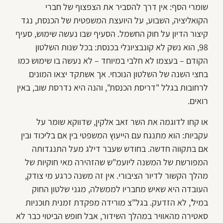
שומרי הסף: אין דרך להסביר את הצפצוף של חברי
הקואליציה, השבוע, על היועצת המשפטית של הכנסת, נגד
קיצור הדיון על חוק החשמל. הסעיף שבו נעשה שימוש, סעיף
98, הוא נשק לא קונבציונלי בכנסת: בכל שנות השלטון
הקודם – בעצמו לא חלבי במיוחד – לא נעשה בו שימוש כמו
בחצי השנה של השלטון הנוכחי. אך אשתקד יצאו המונים
לרחובות בגלל "דריסת הכנסת", והנה היא נדרסת שוב, באין
רואים.
או קחו לדוגמה את השר זאב אלקין, שדווקא שומר על
עקביות: הוא מתנגח עם הייעוץ המשפטי בין אם בליכוד ובין
אם בתקווה חדשה. בחודש שעבר דילג מעל התנגדותה
המפורשת של המשנה ליועמ"ש שהזהירה מאי חוקיות של
מהלך הקשור לדיור הציבורי. אין זה משנה כרגע מי צודק,
העובדה היא שאיש מחבריו לממשלה, מגני שלטון החוק
במיל', לא הזדעק. בגל"צ מורידה מפקדת זמנית תוכניות
סאטירה מהאוויר במהלך השידור, אבל חופש הביטוי כבר לא