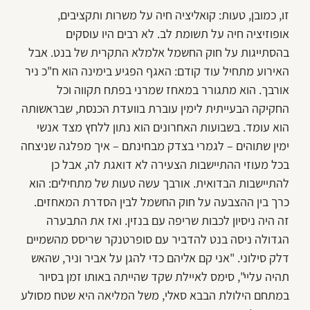
זו, כמובן, טעות: קואליציה חיה על משרות ותקציבים,
אופוזיציה חיה על תשומת לב. לא רבים היו עוסקים
בהסתייגות על חוק החשמל אלמלא התקרית של בנט. אבל
האירוע מתחיל עוד קודם: האגף הפגיע בימינה הוא ח"כ ניר
אורבך. הוא מתגורר במאחז שמרני בפתח תקווה וכל
החקיקה הבעייתית לימין עוברת בוועדת הכנסת, שבראשותה
הוא עומד. בשבועות האחרונים הוא נתון ללחץ מצד אנשי
ימין שתוהים – לגמרי בצדק מבחינתם – איך מפלגה שניצחה
בכל מעוזי ההתיישבות הצעירה לא דואגת לה, אבל כן
להתיישבות הבדואית. אורבך עשה טעות של מתחילים: הוא
כרך בין ההצבעה על חוק החשמל לבין הסדרת המאחזים.
זה היה ניסיון לכבות שריפה עם בנזין. ואז את התבערה
הגדולה ניסה בנט להדביר עם סופרטנקר שריסס מהשמיים
דלק סילוני. "אני קם אליהם כדי להגן על אביר וניר, שהאש
תהיה עליי", סימס לאיילת שקד שהייתה באותו זמן בסיור
במתחם הילולת הבבא סאלי, משל המליאה היא שטח מסולע