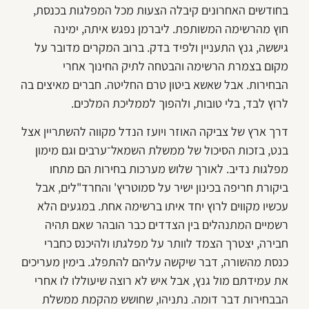
בחודשים האחרונים קיבלה הצעות מכל המפלגות בכנסת,
חוץ מהרשימה המשותפת. ליברמן נפגש איתה, ימינה
גיששה, גנץ התעניין ולפיד בדק. ברוב המקרים מדובר על
מקום בצמרת הרשימה והבטחה לתיק החינוך אחרי
הבחירות. אבל שאשא ביטון טרם החליטה. חברים מאיצים בה
לרוץ לבד, בלי טובות, ולהפוך לממליכת המלכים.
דרך ארץ של צביקה האוזר ויועז הנדל מקווה להשתריין אצל
בנט, בזכות הסיכול של ממשלת השמאל־ערבים וגם מימון
מפלגות נדיב. לאורך שלוש מערכות בחירות הם מתחו
ביקורת חריפה בכינון ישיר על סמוטריץ' והחרד"לים, אבל
עכשיו מקווים לרוץ יחד איתו ברשימה אחת. במגעים הלא
רשמיים המתנהלים בין הצדדים כבר הובהר שאם תהיה
חבירה, יצטרך הצמד לוותר על מפלגתו ולהיכנס כחברי
כנסת מהשורה, דבר שיקשה עליהם להתפלג. בימין מעריכים
את עמידתם מול גנץ, אבל איש לא רוצה שיעוללו לו אחרי
הבבחירות דבר דומה. נתניהו, שחושש מהקמת ממשלת