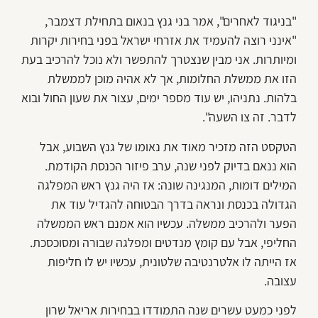
"בניגוד לאחרים", אמר בני גנץ בנאום בתחילת דצמבר,
"אינני רוצה להעמיד את אזרחי ישראל בפני בחירות יקרות
ומיותרות. אני מבין שנצטרך להתפשר ולא נוכל להרכיב בעת
הזו את ממשלת החלומות, אך לא אהיה מוכן לממשלת
בלהות. נתניהו, יש עוד מספר ימים, עצור את שעון החול ובוא
לדבר. זה צו השעה".
הטקסט הזה מזכיר מאוד את נאומו של גנץ השבוע, אבל
הוא ננאם בדיוק לפני שנה, ערב פיזור הכנסת הקודמת.
המילים דומות, המנגינה שונה: אז היה גנץ ראש המפלגה
הגדולה בכנסת ונראה בדרך הבטוחה להגדיל עוד את
הפער ולהרכיב ממשלה. עכשיו הוא אמנם ראש הממשלה
החליפי, אבל עם קומץ מנדטים ומפלגה שבורה ומסוכסכת.
אז הייתה לו אלטרנטיבה שלטונית, עכשיו יש לו חליפות
עצובה.
לפני כמעט עשרים שנה התמודדו בבחירות אריאל שרון