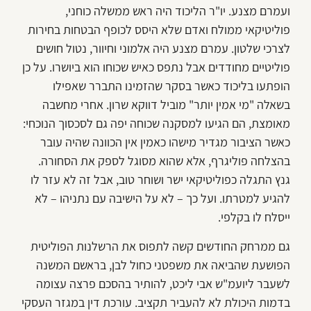
ועמרם מצנע. יו"ר הליכוד היה ראש ממשלה כוחני,
פוליטיקאי ממולח ואדם שלא היסס לכופף הבטחות בחירות
לצרכי שלטון. עמרם מצנע היה אלמוני וחיוור, נטול חושים
פוליטיים מחודדים אבל נתפס כאיש שכוחו הוא ביושרו. על כן
הופתעו בליכוד כאשר בסקר שהזמינו התברר שאפילו
בשאלה "מי אמין יותר" מוביל דווקא שרון. אחרי מחשבה
מאומצת, הם הגיעו למסקנה שכוחה יפה גם לסכסוך הנוכחי:
כאשר הציבור מגדיר מישהו כאמין אין הכוונה שהיה עובר
בהצלחה פוליגרף, אלא שהוא מסוגל לספק את הסחורה.
גנץ התגלה כפוליטיקאי ישר ושוחר טוב, אבל זה לא עזר לו
להגיע למטרתו. ועל כך – לא על הישיבה עם נתניהו – לא
ייסלח לו בקלפי.
גם ממרחק החודשים קשה לתפוס את הרשלנות הפוליטית
הפושעת שהביאה את משפטני כחול לבן, בראשם המשנה
לשעבר ליועמ"ש אבי ליכט, להותיר בהסכם פרצה עצומה
בדמות היכולת לא להעביר תקציב. עורכת דין במגזר העסקי