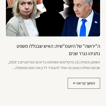
ה"ירושה" של היועמ"שית: האיש שבגללו משפט
נתניהו נגרר שנים
השחצן והפחדן 22 פרקליטים השתתפו בדיונים המרתוניים ב־2019,
שבהם הוחלט כמעט פה אחד להעמיד לדין את ראש הממשלה...
המשך קריאה