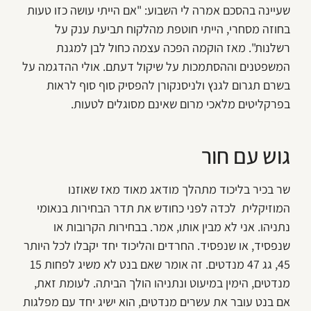
שעיינה בהסכם אמרה לי השבוע: "אם הייתי עושה כזו טעות
בחוזה מסחרי, הייתי חוטפת מהלקוח תביעת ענק על
רשלנות". מאז הוקמה הפכה עצמה כחול לבן למגנת
המשפטנים וההסתמכות על שיקול דעתם. אולי ההדגמה על
בשרם תגרום לגנץ ולניסנקורן להפסיק סוף סוף לראות
בפרקליטים מלאכי מרום שאינם מסוגלים לטעות.
גוש עם חור
שר בכיר בליכוד מתהלך מודאג מאוד מאז שאוזנו
המוזיקלית לכדה לפני כחודש את תדר הבחירות בנאומי
נתניהו. אני לא מבין אותו, אמר. בבחירות הקרובות או
שנפסיד, או שנפסיד. החרדים והליכוד יחד יקבלו לכל היותר
45, גג 47 מנדטים. זה אומר שאם בנט לא משיג לפחות 15
מנדטים, הימין במיעוט ונתניהו הולך הביתה. לעומת זאת,
אם בנט עובר את עשרים מנדטים, הוא ישיג יחד עם מפלגות