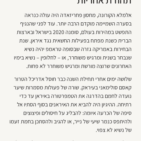
אלמלא הקורונה, מחסון פחריזאדה היה עולה כנראה
בסערה השמיימה מוקדם הרבה יותר. עוד לפני שהנגיף
התפשט במהירות בעולם, סומנה 2020 בישראל ובארצות
הברית כשנת מפתח בפעילות החשאית נגד איראן. שנת
הבחירות באמריקה גזרה שבסופה טראמפ יהיה נשיא
שנבחר בשנית ומרגיש משוחרר, או – לחלופין – נשיא בימיו
האחרונים שרוצה מורשת ומרגיש משוחרר לא פחות.
שלושה ימים אחרי תחילת השנה כבר חוסל אדריכל הטרור
קאסם סולימאני בעיראק. שורה של פעולות מסמרות שיער
נועדה לחמם בהדרגה את הטמפרטורה באיראן עד כדי
רתיחה. ההיגיון היה להביא את האיראנים בסוף הסתיו אל
סיפה של הכרעה איומה: להבליג על חיסולים ופיצוצים
ולהיתפס כנמר שיעי של נייר, או להגיב ולהסתכן בחמת זעמו
של נשיא לא צפוי.