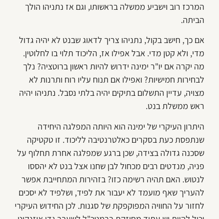
המרכז רוב וישביע ממשלה בראשותו, וגם אז נתניהו הולך
הביתה.
אם כך, חישב בקול, נתניהו צריך לדאוג שבנט לא יהיה גדול
מדי, ולא קטן מדי. אבל אפילו אז, הליכוד תלוי בו לחלוטין.
מה יקרה אם יו"ר ימינה ידרוש להיות ראשון ברוטציה? נלך
לבחירות חמישיות? ואפילו אם תנוח עליו רוח ותרנות לא
מצויה, עדיין התשלום בתיקים יהיה בלתי נסבל. נתניהו יהיה
ראש ממשלת בנט.
היתרון העיקרי של ימינה הוא היותה המפלגה היחידה
שנתפסת כעת בסקרים כאלטרנטיבה לליכוד. זו טקטיקה
שסכנה גדולה בצידה, שכן ברגע שמפלגה אחרת תחלוף על
פניה, מנדטים רבים מכחול לבן שחנו אצל בנט לא יהססו
לנטוש. האם תהיה רשימה כזו? בזהירות המתחייבת אפשר
להעריך שאף מועמד לא יעבור את לפיד, ושלפיד לא יסכים
לחזור על החוויה המפוקפקת של סגנות. לכן החידוש העיקרי
יכול להיות יש עתיד מחוזקת ברמטכ"ל לשעבר גדי איזנקוט,