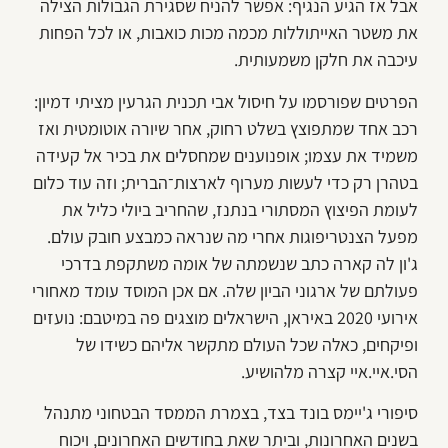
אבל אז הגיע הנגיף: אפשר להניח שסגירת הגבולות הצילה
את משטר האייתוללות מכמה מכות כואבות, או לכל הפחות
עיכבה את חלקן משמעותית.
הפרטים שפורסמו על חיסול אבי תכנית הגרעין מציתי דמיון:
רכב אחד שמתפוצץ בשלט רחוק, אחר שיורה אוטומטית ואז
משמיד את עצמו; אופנוענים שמחסלים את בכיר אל קעידה
בטהרן רק כדי לעשות מערוף לארצות־הברית; וזה עוד כלום
לעומת הפיצוץ המסתורי בנתנז, שהחריב ביולי כליל את
מפעל הצנטריפוגות אחרי מה שנראה כמבצע חובק עולם.
ג'ון לה קארה כתב שנשמתה של אומה משתקפת בדרכי
פעולתם של ארגוני הביון שלה. אם אכן המוסד עומד מאחורי
אירועי 2020 באיראן, הישראלים מוצגים פה במיטבם: נועזים
ופיקחים, כאלה שכל העולם מתקשר אליהם כשידו של
הסי.איי.איי קצרה מלהושיע.
סיפורי ג'יימס בונד בצד, בצמרת הממסד הבטחוני מתנהל
בשנים האחרונות, וביתר שאת בחודשים האחרונים, ויכוח