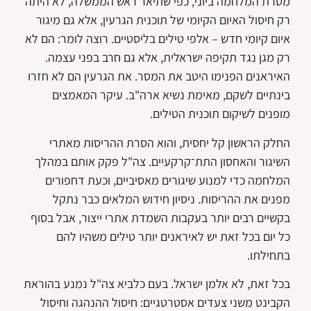
מטרת המלחמה ביוני, כפי שתיאר ראש הממשלה, לא היתה
רק חיסול האיום הקיומי של תוכנית הגרעין, אלא גם מיגור
איום קיומי חדש – אלפי טילים בליסטיים. רוצה לומר: הם לא
רק מגן נגד תקיפה ישראלית, אלא גם חרב בפני עצמה.
האיראנים הפנימו היטב את המסר. את הגרעין הם לא חזרו
בינתיים לשקם, מאימת נשיא ארה"ב. עיקר המאמצים
מופנים לשיקום תוכנית הטילים.
החלק הראשון קל יחסית, והוא הסרת ההריסות מאתרי
השיגור והאחסון התת־קרקעיים. צה"ל פקק אותם במהלך
המלחמה כדי למנוע שיגורים מאסיביים, וכעת דחפורים
מפנים את ההריסות. ניסיון חידוש המלאים כבר נתקל
בקשיים רבים יותר בעקבות השמדת אתרי ייצור, אבל בסוף
כל יום בכל זאת יש לאיראנים יותר טילים משהיו להם
בתחילתו.
בכל זאת, לא אלמן ישראל. בעם כלביא צה"ל נמנע בהוראת
הקבינט משני צעדים אסטרטגיים: חיסול ההנהגה וחיסול