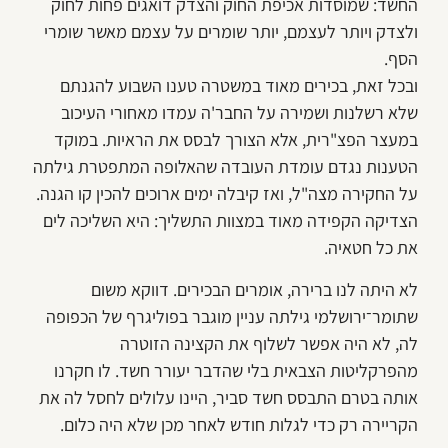
החשד: שמוסדות אכיפת החוק והצדק דואגים פחות לחוק
ולצדק ויותר לעצמם, יותר שומרים על עצמם מאשר שומרי
הסף.
ובכל זאת, בכירים מאוד במשטרה טענו השבוע להגנתם
שלא רשלנות ושמירה על החבר'ה עמדו מאחורי העיכוב
במעצר הפצ"רית, אלא הצורך לבסס את הראיות. במוקד
הטענות נגדם עומדת העובדה שהאלופה המתפטרת גילתה
על החקירה מצה"ל, ואז קיבלה ימים ארוכים להכין קו הגנה.
הצדיקה הקפידה מאוד במצוות התשליך: היא השליכה לים
את כל חטאיה.
לא היתה לנו ברירה, אומרים הבכירים. דווקא משום
שתומר־ירושלמי גילתה עניין מוגבר בפוליגרף של הכפופה
לה, לא היה אפשר לשלוף את הקצינה הזוטרה
מהפרקליטות הצבאית בלי שהדבר יעורר חשד. לו חקרנו
אותה בטרם התבסס חשד סביר, היינו עלולים לחסל לה את
הקריירה רק כדי לגלות חודש לאחר מכן שלא היה כלום.