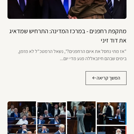
מתקפת רחפנים - במרכז המדינה: התרחיש שמדאיג
את דוד זיני
"אז מתי נחסל את איום הרחפנים?", נשאל הרמטכ"ל לא מזמן,
בימים שבהם חיזבאללה פגע מדי יום...
המשך קריאה