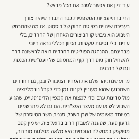
עוד דיון אם אפשר לסכם את הכל מראש?
הרי בהתייעצויות המשפטיות כבר התברר שיהיה צורך
בעריכת שינויים בטיוטת החוק של ביסמוט. אז מה שהתרחש
השבוע הוא גיבוש קו הביצורים האחרון של החרדים, בלי
עיזים ובלי נסיגות טקטיות. הכיוון הכללי נראה חיובי
מבחינתם. ההנהגה הפוליטית החרדית רואה לראשונה דרך
להשחיל חוק גיוס דרך קוף המחט גם של יועמ"שית הכנסת
וגם של הרבנים.
מדוע שנתניהו ישלם את המחיר הציבורי? ובכן, גם החרדים
השתכנעו שהוא מעוניין לקנות זמן כדי לקבל נורמליזציה
מול מדינות ערב וכדי למצות את קמפיין הדיפ־סטייט, שהגיע
השבוע לשיאו עם מעצר הפצ"רית. הם גם לא מתרשמים
במיוחד מאיומיה של שרן השכל, סגנית השר המיוסרת של
גדעון סער, שטענה לאובדן הרוב בקואליציה. יש מין קסם
מפוקפק בממשלה הנוכחית: היא מלאה מפלגות מורדות,