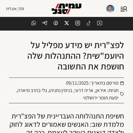
EN | אנגלית
לפצ"רית יש מידע מפליל על
היועמ"שית? ההתנהלות שלה
חושפת את התשובה
פורסם בתאריך:
09/11/2025
תגיות:
איראן
,
אריה דרעי
,
בנימין נתניהו
,
גלי בהרב מיארה
,
יפעת תומר ירושלמי
חשיפת התנהלותה העבריינית של הפצ"רית
מלמדת שוב: האנשים שאמורים לדאוג לחוק
ולצדק דואגים בעיקר לעצמם. ככה זה