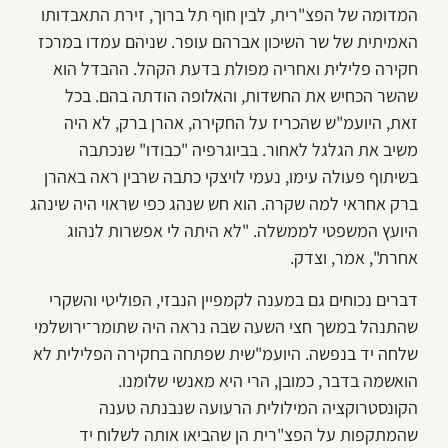
המדומה של הפצ"רית, לבין חוף תל ברוך, זירת התאבדותו
האמיתית של שר השיכון אברהם עופר. שניהם עמדו במרכז
חקירה פלילית ואחריה מפולת בדעת הקהל. ההבדל הוא
שהשר הכחיש את החשדות, והאלופה הודתה בהם. בכל
זאת, היועמ"ש שהכריז על החקירה, אהרן ברק, לא היה
משיב את הגלגל לאחור. בביוגרפיה "כבודו" שנכתבה
בשיתוף פעולה עימו, נעמי לויצקי כתבה שרבין ראה באהרן
ברק אחראי למה שקרה. הוא חש שנהג כפי שראוי היה שינהג
היועץ המשפטי לממשלה. "לא היתה לי אפשרות לנהוג
אחרת", אמר, וצדק.
דברים נכוחים גם במענה לקמפיין הנבזי, הפוליטי והשקרי
שהתנהל במשך חצי השעה שבה נראה היה שתומר־ירושלמי
שלחה יד בנפשה. היועמ"שית שפתחה בחקירה הפלילית לא
הואשמה בדבר, כמובן, הרי היא מאנשי שלומנו.
הקונסטרוקציה המילולית הרעועה שנבנתה טענה
שהמתקפות על הפצ"רית הן שהביאו אותה לשלוח יד