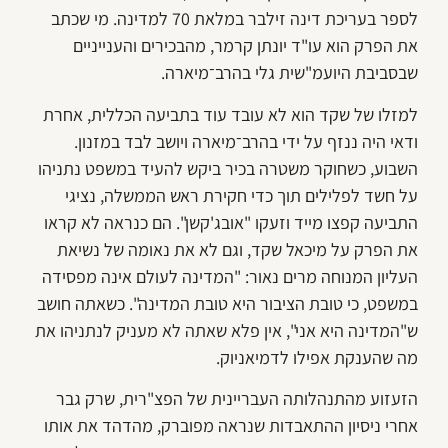
לספר בעריכת דינה זילבר במלאת 70 למדינה. מי שכתב
את הפרק הוא עו"ד יונתן קרמר, מהבכירים והענייניים
שבסביבת היועמ"שית גלי בהרב־מיארה.
למזלו של שקד הוא לא עובד עוד בתביעה הכללית, אחרת
ודאי היה ננזף על ידי בהרב־מיארה ויושב לבד במזנון.
השבוע, כשחוקר משטרה בכיר ביקש להעיד במשפט נתניהו
על חשד לפלילים תוך כדי חקירת ראש הממשלה, נציגי
התביעה קפצו מייד וזעקו "אובג'קשן". הם כנראה לא קראו
את הפרק על מיכאל שקד, וגם לא את נאומה של נשיאת
העליון המנוחה מרים נאור: "המדינה לעולם אינה מפסידה
במשפט, כי טובת הציבור היא טובת המדינה". כשאתה חושב
ש"המדינה היא אני", אין פלא שאתה לא מעניק לנתניהו את
מה שהענקת אפילו לדמיאניוק.
הזעזוע מהתנהלותה העבריינית של הפצ"רית, שרק גבר
אחרי ניסיון ההתאבדות שנראה מפוברק, מהדהד את אותו