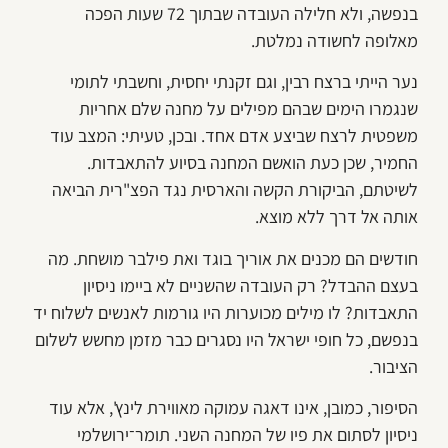
בנפשה, ולא חלילה העובדה שבתוך 72 שעות הפכה
מאלופה לחשודה נמלטת.
נער הייתי ברצח רבין, וגם זקנתי יחסית, וחשבתי לתומי
שנגמרו הימים שבהם מפילים על מחנה שלם אחריות
משפטית לרצח שביצע אדם אחד. ובכן, טעיתי: המצב עוד
החמיר, שכן כעת הואשם המחנה בסיוע להתאבדות.
לשיטתם, הביקורת הקשה והארסית נגד הפצ"רית הביאה
אותה אל דרך ללא מוצא.
חודשים הם מכנים את אוריך בוגד ואת פילבר מושחת. מה
בעצם ההבדל? רק העובדה שהשניים לא ביימו ניסיון
התאבדות? לו מילים מכוערות היו גורמות לאנשים לשלוח יד
בנפשם, כל חופי ישראל היו נסגרים כבר מזמן מחשש לשלום
הציבור.
הסיפור, כמובן, אינו דאגה עמוקה מאווירת לינץ', אלא עוד
ניסיון לסתום את פיו של המחנה השני. תומר־ירושלמי