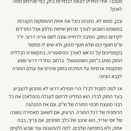
מעכב? אולי החליט לצאת לבחירות בזק, כפי שנלחש מפה
לאוזן?
ובכן, ממש לא. נתניהו ניצל את אחת ההפסקות הקצרות
במשפטו השבוע לצורך מרתון שיחות טלפון אצל החרדים
לקידום החוק. הסיבה לדחייה עונה לשם אריה דרעי. יו"ר
ש"ס חוטף כמו שלא חטף מזמן, ולא שיש לו מחסור
בקמפיינים על הראש לאורך ההיסטוריה. בתקשורת הכללית
החוק מותג כ"חוק השתמטות". ברחוב החרדי דרעי סופג
מתקפות ארסיות על תמיכתו בחוק שיגייס את עולם התורה
לצבא הציוני.
אז למה לסבול לבד? הרי ממילא דרעי לא מתכוון להצביע
בעד החוק לבדו. הוא החליט לרתום לעגלה (המלאה) את כל
רבני מועצת חכמי התורה של ש"ס, וגם את ההנהגה
הרוחנית של דגל התורה. הרעיון, אם לשאוב מאמירה נושנה
של יוסי שריד, הוא שזנב של כלב חותכים, אם צריך, בבת
אחת, ולא בחמישה שלבים. למה להתענות עוד שבוע ולקיים