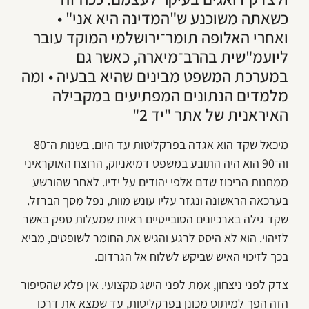
כשאתה משוכנע ש"המדינה היא אני" •
ואחרי האלופה תומר־ירושלמי המוקד עובר
ליועמ"שית בהרב־מיארה, כאשר גם
במערכת המשפט מבינים שהיא בבעיה • ומה
מלמדים הנתונים המפתיעים במקבילה
האיראנית של אתר "יד 2"
מיכאל שקד הוא אגדה בפרקליטות עד היום. בשנות ה־80
וה־90 הוא היה התובע במשפט דמיאניוק, הרוצח האוקראיני
ממחנות הריכוז שדם אלפי יהודים על ידיו. לאחר שהורשע
בערכאה הראשונה ונגזר עליו עונש מוות, נפל מסך הברזל.
שקד גילה בארכיונים הסובייטיים ראיות שמעלות ספק באשר
לזיהוי. הוא לא היסס לרגע והגיש את החומר לשופטים, מביא
בכך לזיכוי האיש שביקש לשלוח אל הגרדום.
צדק לפני ניצחון, אמת לפני הישג מקצועי. אין פלא שהסיפור
הזה הפך למיתוס מכונן בפרקליטות, עד שמצא את דרכו