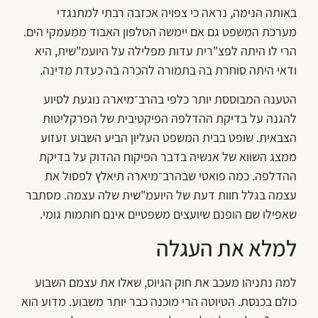
באותה הנימה, נראה כי צפויה אכזבה רבתי למתנגדי
מערכת המשפט גם אם יימשה הטלפון האבוד ממעמקי הים.
הרי לו היתה לפצ"רית עדות מפלילה על היועמ"שית, היא
ודאי היתה סוחרת בה בתמורה להכרה בה כעדת מדינה.
הטענה המבוססת יותר כלפי בהרב־מיארה נוגעת לסיוע
להגנה על בדיקת ההדלפה הפיקטיבית של הפרקליטות
הצבאית. שופט בבית המשפט העליון הביע השבוע זעזוע
ממצג השווא של אנשיה בדבר הפיקוח ההדוק על בדיקת
ההדלפה. כמה פואטי שבהרב־מיארה תיאלץ לפסול את
עצמה בגלל חוות דעת של היועמ"שית שלה עצמה. מסתבר
שאפילו שם הופנם שיועצים משפטיים אינם חותמות גומי.
למלא את העגלה
למה נתניהו מעכב את חוק הגיוס, שאלו את עצמם השבוע
כולם בכנסת. הטיוטה הרי מוכנה כבר יותר משבוע. מדוע הוא