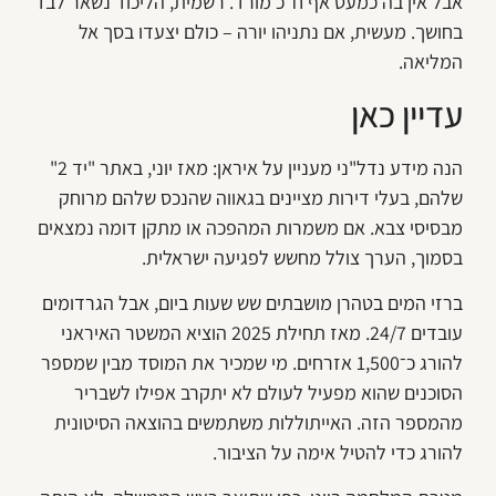
אבל אין בה כמעט אף ח"כ מורד. רשמית, הליכוד נשאר לבד
בחושך. מעשית, אם נתניהו יורה – כולם יצעדו בסך אל
המליאה.
עדיין כאן
הנה מידע נדל"ני מעניין על איראן: מאז יוני, באתר "יד 2"
שלהם, בעלי דירות מציינים בגאווה שהנכס שלהם מרוחק
מבסיסי צבא. אם משמרות המהפכה או מתקן דומה נמצאים
בסמוך, הערך צולל מחשש לפגיעה ישראלית.
ברזי המים בטהרן מושבתים שש שעות ביום, אבל הגרדומים
עובדים 24/7. מאז תחילת 2025 הוציא המשטר האיראני
להורג כ־1,500 אזרחים. מי שמכיר את המוסד מבין שמספר
הסוכנים שהוא מפעיל לעולם לא יתקרב אפילו לשבריר
מהמספר הזה. האייתוללות משתמשים בהוצאה הסיטונית
להורג כדי להטיל אימה על הציבור.