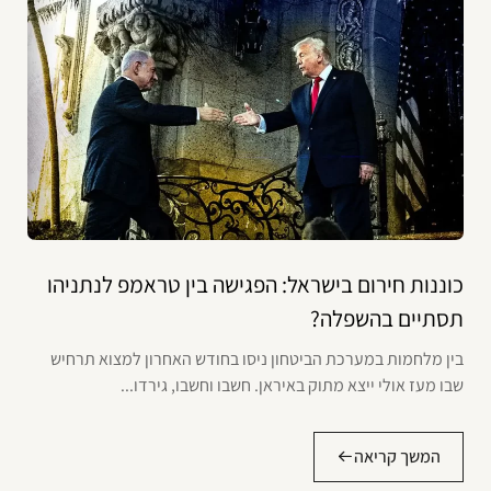
כוננות חירום בישראל: הפגישה בין טראמפ לנתניהו
תסתיים בהשפלה?
בין מלחמות במערכת הביטחון ניסו בחודש האחרון למצוא תרחיש
שבו מעז אולי ייצא מתוק באיראן. חשבו וחשבו, גירדו...
המשך קריאה