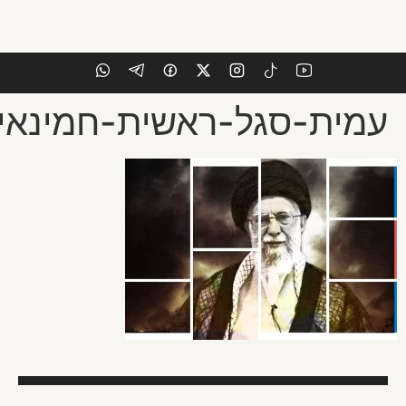
ר-קרדיט-960×640