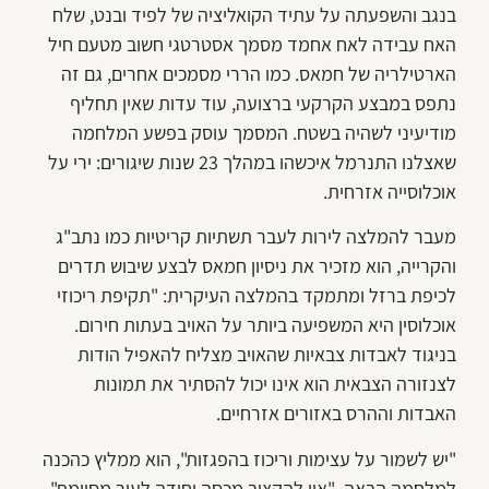
בנגב והשפעתה על עתיד הקואליציה של לפיד ובנט, שלח
האח עבידה לאח אחמד מסמך אסטרטגי חשוב מטעם חיל
הארטילריה של חמאס. כמו הררי מסמכים אחרים, גם זה
נתפס במבצע הקרקעי ברצועה, עוד עדות שאין תחליף
מודיעיני לשהיה בשטח. המסמך עוסק בפשע המלחמה
שאצלנו התנרמל איכשהו במהלך 23 שנות שיגורים: ירי על
אוכלוסייה אזרחית.
מעבר להמלצה לירות לעבר תשתיות קריטיות כמו נתב"ג
והקרייה, הוא מזכיר את ניסיון חמאס לבצע שיבוש תדרים
לכיפת ברזל ומתמקד בהמלצה העיקרית: "תקיפת ריכוזי
אוכלוסין היא המשפיעה ביותר על האויב בעתות חירום.
בניגוד לאבדות צבאיות שהאויב מצליח להאפיל הודות
לצנזורה הצבאית הוא אינו יכול להסתיר את תמונות
האבדות וההרס באזורים אזרחיים.
"יש לשמור על עצימות וריכוז בהפגזות", הוא ממליץ כהכנה
למלחמה הבאה. "אין להקציב מכסה יחידה לעיר מסוימת",