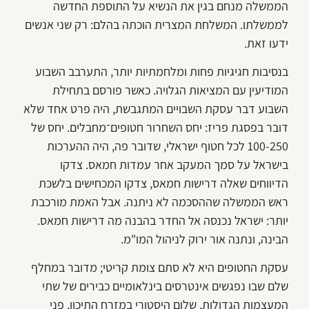
הממשלה מנחם בגין את הנשיא על התוספת החדשה
לממשלתו. המשלחת המצרית הוכתה בהלם: רק שני אנשים
ידעו זאת.
בנסיבות חגיגיות פחות ומלחמתיות יותר, התערבב השבוע
המודיעין עם המציאות הגלויה. כאשר פורסם בתחילת
השבוע דבר עסקת השבויים המתגבשת, היה פרט אחד שלא
דובר בפסגת פריז: יחס השחרור חטופים־מחבלים. יחס של
100-250 לכל חטוף ישראלי, שדובר פה, היה ההערכות
בישראל על סמך המעקב אחר עמדות חמאס. צדקו
הדיווחים שאלה דרישות חמאס, צדקו המכחישים בלשכת
ראש הממשלה שההסכמה לא ניתנה. אבל האמת מורכבת
יותר: ישראל נכנסה אל החדר בהבנה מה דרישות חמאס.
הבינה, ונתנה אור ירוק לניהול המו"מ.
עסקת החטופים היא לא סתם צומת קריטי; מדובר במחלף
שלם שבו נפגשים אינטרסים בינלאומיים כבירים של שתי
המעצמות הגדולות, שלום היסטורי במזרח התיכון, פני