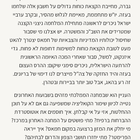
גברה, מחייבת הקצאת כוחות גדולים על חשבון אלה שלחמו
בעזה. יו"ש מתחממת, מאיימת לגלוש מהסיר, ובקרב ערביי
ישראל ניכרים לראשונה מתחילת המלחמה ניצני הקצנה
שמטרידים את השב"כ והמשטרה. יש אצלנו מי שסבור
שחיסול יכולותיו המדיניות והצבאיות של חמאס יצטרך להאט
מעט לטובת הקצאת כוחות למשימות דחופות לא פחות. גדי
איזנקוט, למשל, סבור שאחרי המכה האיומה הראשונית
להרתעה הישראלית, ניכרים סימני שיקום: ההרס העצום
בעזה והיד החזקה של צה"ל מייצרים לנו דימוי של בריונים.
זה רע בהאג, אבל טוב יותר בביירות ובטהרן.
העניין הוא שבמחנה הממלכתי מזהים בשבועות האחרונים
נטייה לכיוון שימור הקואליציה שמשפיעה גם אם לא על תוכן
ההחלטות, אזי על אי קבלתן. איך חוסמים את אוטוסטרדת
ההברחות ברפיח? מתי פושטים על המחנה האחרון במרכז?
מי יחלק את המזון ברצועה במקום חמאס? איך ייראה
הפרימטר? מתי יחזרו תושבי הצפון והדרום לבתיהם?