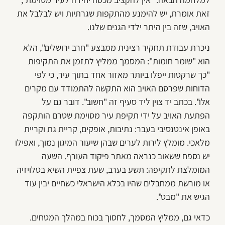
זאת אומרת, יש להימנע מהתקפות שגרתיות ויש לבלבל את
האויב, שזה בין היתר ילדי הגנים שלנו.
ניכרת עבודת תחקיר רצינית ממבצע "חרב ירושלים", הלא
הוא "שומר חומות": המסמך ממליץ לתזמן את התקיפות
"כך שרקטות ייפלו ביותר מאזור אחד בתוך עיר, כי לפי
הדוחות שפרסם האויב הוא התקשה להתמודד עם מקרים
אלו". בכתב יד צוין ליד סעיף זה "חשוב". דובר גם על
הפתעת האויב על ידי תקיפת עיר מסוימת שטרם הותקפה
באופן אינטנסיבי בעבר: נתיבות, אופקים, קריית גת וקריית
מלאכי. מומלץ לירות לערים שבהן שיעור המיגון נמוך, ואפילו
יש נספח ששאוב כנראה מאתר פיקוד העורף. השעה
המומלצת לתקיפה: תשע בערב, שעת צפיית השיא בטלויזיה
או מורשת ממחבלים שהיו בכלא הישראלי כשחיים יבין עוד
הגיש את "מבט".
כדאי גם, ממליץ המסמך, לחסוך בכוח במהלך המטחים.