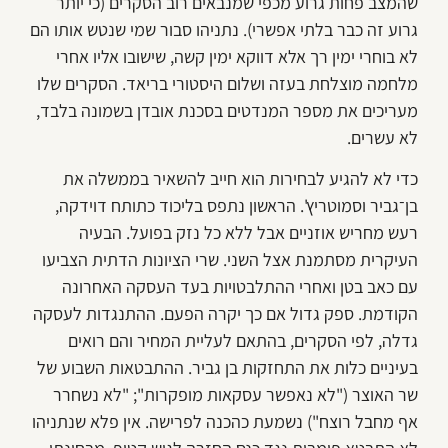
שהמצב פחות גרוע מכפי שמנבאים רוב הסקרים (כי יותר
גרוע זה כבר בלתי אפשרי). נתניהו סבור שמי שנטש אותו הם
לא בוחרי ימין רך אלא דווקא ימין קשה, שישובו אליו אחרי
מלחמה מוצלחת בעזה ושלום היסטורי בריאד. הסקרים שלו
מעריכים את מספר המנדטים בסכנת אובדן בשמונה בלבד,
לא עשרים.
כדי לא להגיע לבחירות הוא חייב להשאיר בממשלה את
בן־גביר וסמוטריץ'. הראשון נתפס בליכוד כתותח דוידקה,
רעש מחריש אוזניים אבל ללא כל נזק בפועל. הבעיה
העיקרית מסתמנת אצל השני. שרי הציונות הדתית הצביעו
עם כאב בטן ואחרי ההתלבטויות בעד העסקה האחרונה
הקודמת. ספק גדול אם כך יקרה הפעם. ההתנגדות לעסקה
גדלה, לפי הסקרים, בהתאם לעליית המחיר והם רואים
בעיניים כלות את התחזקות בן גביר. ההתבטאות השבוע של
שר האוצר ("לא נאפשר עסקאות מופקרות"; "לא נשחרר
אף מחבל רוצח") נשמעת כהכנה לפרישה. אין פלא שנתניהו