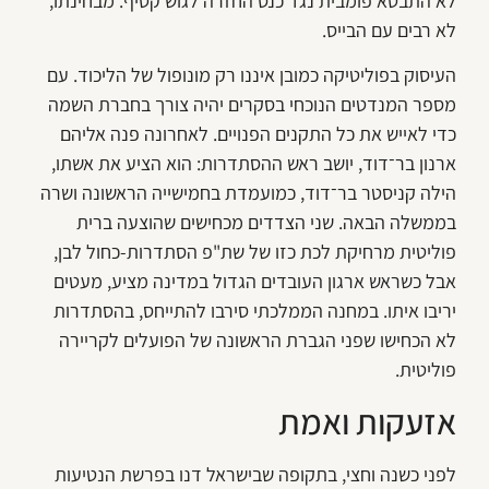
לא התבטא פומבית נגד כנס החזרה לגוש קטיף. מבחינתו,
לא רבים עם הבייס.
העיסוק בפוליטיקה כמובן איננו רק מונופול של הליכוד. עם
מספר המנדטים הנוכחי בסקרים יהיה צורך בחברת השמה
כדי לאייש את כל התקנים הפנויים. לאחרונה פנה אליהם
ארנון בר־דוד, יושב ראש ההסתדרות: הוא הציע את אשתו,
הילה קניסטר בר־דוד, כמועמדת בחמישייה הראשונה ושרה
בממשלה הבאה. שני הצדדים מכחישים שהוצעה ברית
פוליטית מרחיקת לכת כזו של שת"פ הסתדרות-כחול לבן,
אבל כשראש ארגון העובדים הגדול במדינה מציע, מעטים
יריבו איתו. במחנה הממלכתי סירבו להתייחס, בהסתדרות
לא הכחישו שפני הגברת הראשונה של הפועלים לקריירה
פוליטית.
אזעקות ואמת
לפני כשנה וחצי, בתקופה שבישראל דנו בפרשת הנטיעות