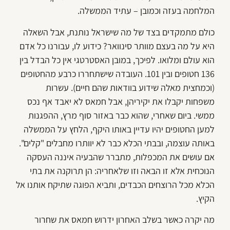
המלחמה בעזה וכמובן – עתיד הממשלה.
כולם מתמקדים בצד של מה שישראל נותנת, אבל השאלה
היא על מה בעצם מוותר סינוואר? כידוע לו, עבורנו כל אדם
הוא עולם ומלואו. לפיכך, במובן האסטרטגי אין כל הבדל בין
136 חטופים ובין 101. העובדה שישתחררו כרבע מהחטופים
(וכמחצית מאלה שידוע בוודאות שהם חיים). עשרות
משפחות יקבלו את יקיריהן, אבל חמאס לא יאבד אף נכס
ממשי. ביום שאחרי, שהוא כבר באזור סוף מרץ, ההפגנות
למען החטופים יהיו עדיין באותו היקף, הלחץ על הממשלה
באותה עוצמה, ובבתי הכלא כבר לא יוותרו מחבלים "קלים".
אם עושים את המכפלות, מתברר שהבעיה איננה העסקה
הנוכחית אלא זו הבאה וזו שלאחריה: הן תרוקנה את בתי
הכלא מכל הרוצחים הכבדים, ותביא הפוגה שתיקח אותנו אל
הקיץ.
מה יקרה כאשר בשלב האחרון ידרוש חמאס את שחרור