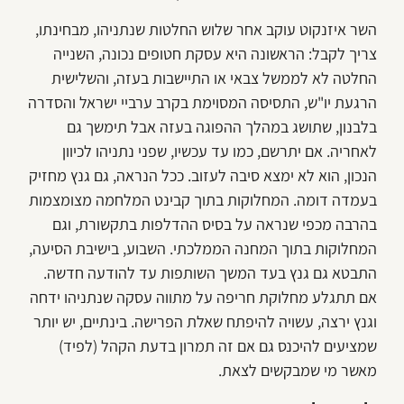
השר איזנקוט עוקב אחר שלוש החלטות שנתניהו, מבחינתו,
צריך לקבל: הראשונה היא עסקת חטופים נכונה, השנייה
החלטה לא לממשל צבאי או התיישבות בעזה, והשלישית
הרגעת יו"ש, התסיסה המסוימת בקרב ערביי ישראל והסדרה
בלבנון, שתושג במהלך ההפוגה בעזה אבל תימשך גם
לאחריה. אם יתרשם, כמו עד עכשיו, שפני נתניהו לכיוון
הנכון, הוא לא ימצא סיבה לעזוב. ככל הנראה, גם גנץ מחזיק
בעמדה דומה. המחלוקות בתוך קבינט המלחמה מצומצמות
בהרבה מכפי שנראה על בסיס ההדלפות בתקשורת, וגם
המחלוקות בתוך המחנה הממלכתי. השבוע, בישיבת הסיעה,
התבטא גם גנץ בעד המשך השותפות עד להודעה חדשה.
אם תתגלע מחלוקת חריפה על מתווה עסקה שנתניהו ידחה
וגנץ ירצה, עשויה להיפתח שאלת הפרישה. בינתיים, יש יותר
שמציעים להיכנס גם אם זה תמרון בדעת הקהל (לפיד)
מאשר מי שמבקשים לצאת.