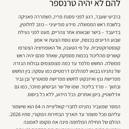
להם לא יהיה טרנספר
ברביעי שעבר, רגע לפני פסגת פריז, השתררה פאניקה
בלשכת ראש הממשלה. מידע מודיעיני – כוזב לחלוטין,
בדיעבד – בישר שבאותו אחר צהריים, מעט לפני נעילת
שבוע הדיונים בכנסת, יוגש נוסח הצעת אי אמון
קונסטרוקטיבית. על פי הטענה, אל האופוזיציה הצטרפו
קושרים מהליכוד בכמות מספקת, שאחד מהם יהיה ראש
ממשלה. החשש מלמד עד כמה מצומצמים גבולות הגזרה
של נתניהו בבואו למהלכים דרמטיים כמו עסקה: בין החשש
מפרישת גנץ ואיזנקוט לחשש מפרישת סמוטריץ' ובן גביר
ובתווך – מרד בליכוד. שמו של שר הביטחון מוזכר, כמו גם
אדלשטיין, ביטן ואחרים. ככל הידוע, ללא כל ביסוס.
המסר שמעביר נתניהו לחברי קואליציית ה-64 הוא שישמור
עליהם מכל משמר עד תאריך הבחירות המקורי, סתיו 2026.
ההלם של תחילת המלחמה פינה את מקומו לאמונה