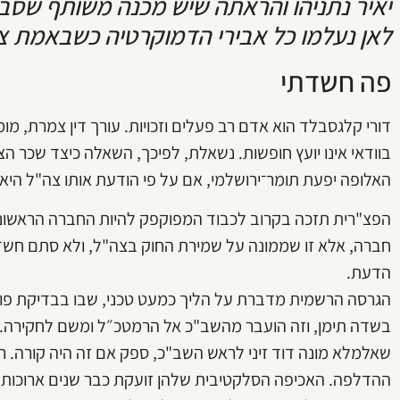
יאיר נתניהו והראתה שיש מכנה משותף שסביבו
לאן נעלמו כל אבירי הדמוקרטיה כשבאמת צ
פה חשדתי
דורי קלגסבלד הוא אדם רב פעלים וזכויות. עורך דין צמרת, מו
בוודאי אינו יועץ חופשות. נשאלת, לפיכך, השאלה כיצד שכר הצב
האלופה יפעת תומר־ירושלמי, אם על פי הודעת אותו צה"ל הי
הפצ"רית תזכה בקרוב לכבוד המפוקפק להיות החברה הראשונ
חברה, אלא זו שממונה על שמירת החוק בצה"ל, ולא סתם חש
הדעת.
הגרסה הרשמית מדברת על הליך כמעט טכני, שבו בבדיקת פו
בשדה תימן, וזה הועבר מהשב"כ אל הרמטכ״ל ומשם לחקירה. 
שאלמלא מונה דוד זיני לראש השב"כ, ספק אם זה היה קורה. ר
ההדלפה. האכיפה הסלקטיבית שלהן זועקת כבר שנים ארוכות: