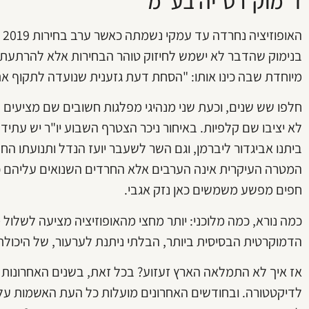
ד־מוק־רט־יה בע"מ
הא
בנימוק שהדבר לא ישמש לחיזוק טוהר הבחירות אלא להרתעת 
מיוחדת שבה כינו אותו: "הסחת דעת גזענית שנועדה לתקוף את
חלפו שש שנים, וכעת שני מנהיגי מפלגות חשובים שם מציעים
לא יציבו שם קלפיות. באיחור ניכר הצטרף השבוע יו"ר יש עתיד 
ביתנו אביגדור ליברמן, וגם השר לשעבר יועז הנדל ותנועתו הח
המטרה העיקרית אינה הערבים אלא החרדים השנואים עליהם כל
חפים מפשע משמשים כאן נזק אגבי.
כמה נורא, כמה מלוכני: יותר מחצי מהאופוזיציה מציעה לשלול
הדמוקרטית הבסיסית ביותר, הבלתי ניתנת לערעור, של היכול
אז איך לא התמלאה הארץ זעזוע? בכל זאת, בשנים האחרונות 
לדיקטטורה. ובחודשים האחרונים מועלות כל העת האשמות על 