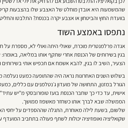
לכן בקואליציה התלבטו השבוע אם להרחיק את יולי אדלשטיין מווע
שהמשמעות היא אובדן מוחלט של האצבע שלו בהצבעות קריטיו
בוועדת החוץ והביטחון או אצבע יקרה בכנסת? התלבטו והחליטו
נתפסו באמצע השוד
אגדה פרלמנטרית מוכרת, שאולי היתה ואולי לא, מספרת על 
בגין בשירותים של הכנסת אחרי שתקף אותו במליאה, באומרו: ש
הצעיר, השיב לו בגין, להבא אשמח אם תכפיש אותי בשירותים 
בשלוש השנים האחרונות נראה היה שהתופעה כמעט נעלמה מה
הגורל במזנון, התחושה של מועדון ג׳נטלמנים עם כללים, כמעט 
אישית, עד כדי כך שחבר הכנסת בועז טופורובסקי מ"יש עתיד"
הממשלה שבא לברך אותו כשחזר מאשפוז ממושך.
שלשום, בשעת לילה מאוחרת, התגלה שההספדים על יחסי האנ
שקואליציה ואופוזיציה יכולות לשתף פעולה בתחביב המועדף עלי