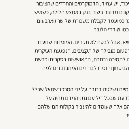
וד, יש עתיד, הדמוקרטים והחרדים שהציבור
יקונם מדובר בשוד בנק באמצע הלילה, כשאיש
וזכר כמועמד לקבלת משכורת של שר (וארבעים
מו שודדי הלובר.
השיא, אבל לבטח לא תקדים. המוסדות שנועדו
פטום מובילה של תקציבים. הנפגעת העיקרית
תה לתמיכה נרחבת, התאוששות בסקרים ופרשת
 והביטחון והזכירו לבוחרים המתנדנדים למה
ומיים נשלטת ברובה על ידי המרכז־שמאל שכלל
חו לדעת שבכל דיל עם נתניהו ידם תהיה על
שהם אלה שעומדים להעביר בקולותיהם שלהם
ר.