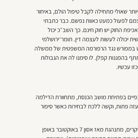
תר שאולי מתחילה לקבל טיפול הולם, באיחור
מם לפעול כמעט כאוות נפשם. כבר כתבתי
פת החוק יש חוק חינם. כך השב״כ יכול
ת יכולה לעשות לעצמה דין. תומר־ירושלמי
עט במפורש נגד הרפורמה המשפטית של ממשלה
תף בהפגנות קפלן. לו סימנו לה את הגבולות
ו עכשיו.
פיים בפתיחת מושב הכנסת, מתחוורת הדילמה
עזה פתוח, וקשה ללכת לבחירות כאשר סיפור
נתניהו כבר למוד ניסיון לא טוב עם דעת הקהל, שעל פי רוב הסקרים, מתנהגת מאז אסון 7 באוקטובר באופן