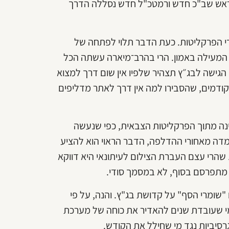
 ראש שב"כ חדש ורמטכ"ל חדש נסללה הדרך
כירי הפרקליטות. כעת הדבר תלוי לפתחה של
ל המעילה באמון. הרי בהרב־מיארה עשתה הכל
 הגישה לבג״ץ תצהיר שלפיו אין שום דרך למצוא
דמים, שהסבירו למה אין דרך לאתר מדליפים
נה מתוך הפרקליטות הצבאית, כפי שנעשה
מדה מאחורי ההדלפה, הדבר הראוי הוא להציע
שהרי עצם העברת הצילום לעיתונאי היא דווקא
 מתפרסם בסוף, לא במסמך סודי.
ומרי הסף" על קדושת בג"ץ. והנה, על פי
ממי שעובדת שנים להאדיר את כוחה של מערכת
סיביות נגד מי שחילל את הקודש.