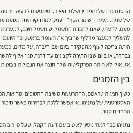
ההסתבכות של תומר־ירושלמי היא רק סימפטום לבעיה חריפה יו
של שנים. מעמד ״שומר הסף״ העניק למחזיקיו היתר מטעם עצ
פעם, לדעתי, שאם לחברת החשמל יש חשמל חינם, למערכת אכי
להשליך למעצר מדליף שהביך את העומד בראשו, וכך היועמ״שי
היתה צריכה לעוף מתפקידה ביום שבו דיברה, על מדים, כמ
נבחרת, או ביום שבו התירה לקצינים עד דרגת סגן־ אלוף להשת
אז, אולי לא היתה הפרקליטות שלה חוצה את הגבולות בבוטות כז
בין הזמנים
כשוך חגיגות טראמפ, ההתרגשות משיבת החטופים ומחיאות הכ
האסטרטגית של נתניהו: אי אפשר ללכת לבחירות כאשר סיפור 
החרדים סגור.