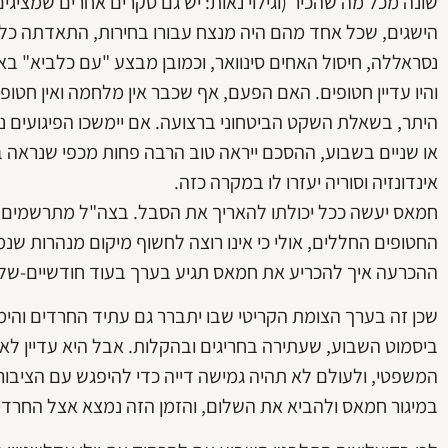
שונה מכל מה שהכיר (וגילוי נאות: יש גם סקרים אחרים שמציגי
הישגים, שכל אחד מהם היה מנצח עבורו בחירות, התאדתה כלא 
נסראללה, חיסול האחים סינוואר, וכמובן מבצע "עם כלביא" בא
והיו עדיין חטופים. האם הפעם, אף שכבר אין מלחמה ואין חטופ
היתר, בשאלת השקט הביטחוני ברצועה. אם יימשכו הפיגועים נג
או שניים בשבוע, ההסכם ייראה טוב הרבה פחות מכפי שנראה ב
אינדונזיה וסוריה יעזרו לו במקרה כזה.
חמאס יעשה ככל יכולתו להאריך את הסבל. בצה"ל מתרשמים 
החטופים החללים, אולי כי אינו רוצה לחשוף מיקום מנהרות 
ההכרעה איך להכריע את חמאס תגיע בערך בעוד חודשיים-של
שכן זה בערך הצומת הקריטי שבו יתברר גם עתיד החרדים והימי
ביסמוט השבוע, שעתירה בחריגים ובהקלות. אבל היא עדיין לא
המשפטי, ולעולם לא תהיה גמישה דייה כדי להיפגש עם הציבור 
במיגור חמאס ולהביא את השלום, והזמן הזה נמצא אצל החרדי