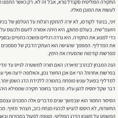
החקירה הפוליטית סקנדל נורא, אבל זה לא. רק כאשר התמנו
לעשות את המובן מאליו.
זיני, בניגוד לקודמו, לא יורה להתקין רוגלות על הטלפון של ב
היועמ"שית. בעולם מתוקן, היא היתה אמורה לזעום ולכעוס ע
כדי למנוע את החקירה. היא גררה רגליים ומשכה כתפיים ובסוף
את המדליף. המסמך שהגישה הוא העתק־הדבק של מסמכים קו
מפרשות קודמות שהסעירו את הימין.
הנה המבחן לבהרב־מיארה: האם תורה למשטרה לגייס עד מדי
בפרשות אחרות? הרי אם אכן החשד נכון, והאלופה ידעה ואף ע
למדליף בפועל עונש מופחת בתמורה ללכידת הדג השמן יותר. 
דבר שקל יחסית להגן עליו. מדובר בחומר חקירה שממילא היה
הסיפור החמור הוא שבמשך שנים מדברים אלה המכנים עצמם "ש
החשדות, לא היססו להגיש לכהניו מנחת כזב, תצהיר מזויף. 
המשפט על חשבון הדרג הפוליטי, מצופה לפעול במהירות ובאגר