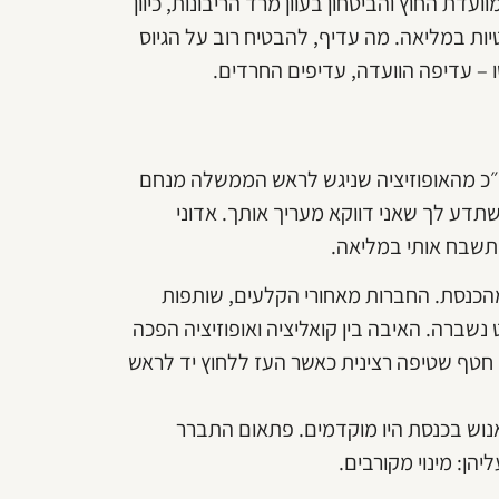
דת החוץ והביטחון בעוון מרד הריבונות, כיוון
ת במליאה. מה עדיף, להבטיח רוב על הגיוס
 – עדיפה הוועדה, עדיפים החרדים.
ח״כ מהאופוזיציה שניגש לראש הממשלה מנחם
תדע לך שאני דווקא מעריך אותך. אדוני
ותשבח אותי במליאה.
כנסת. החברות מאחורי הקלעים, שותפות
נשברה. האיבה בין קואליציה ואופוזיציה הפכה
 חטף שטיפה רצינית כאשר העז ללחוץ יד לראש
וש בכנסת היו מוקדמים. פתאום התברר
הן: מינוי מקורבים.