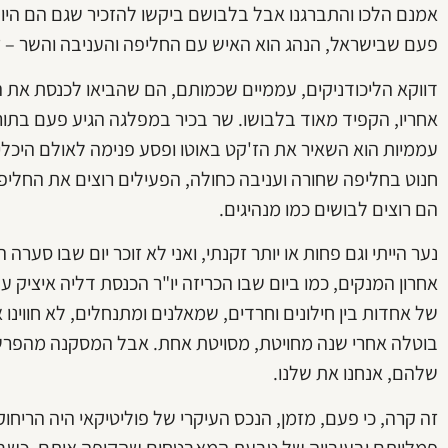
אמנם הלכו והתברגנו אבל בלבושם ביקשו להזכיר שגם הם היו פ
פעם שבישראל, הנהג הוא האיש עם החליפה והעניבה והשר – 
דווקא הליכודניקים, עממיים שכמותם, הם שהביאו לכנסת את הז'קט
אחריו, הקפיד מאוד בלבושו. שר בכיר במפלגה הגיע פעם בתור
עממיות הוא השאיר את הז'קט באוטו ופסע פנימה לאולם היכלי
חנוט בחליפה שחורה ועניבה כחולה, הפעילים רוצים את החליפ
הם רוצים לבושים כמו מנהיגים.
נער הייתי וגם פחות או יותר זקנתי, ואני לא זוכר יום שבו ס
אחרון המנקים, כמו ביום שבו הכריזה יו"ר הכנסת דליה איציק ע
של אחדות בין חילונים וחרדים, שמאלנים ומתנחלים, לא חווינו
בוטלה אחרי שנה מחויטת, מסויטת אחת. אבל המסקנה מהפרש
שלהם, אנחנו את שלנו.
זה קרה, כי פעם, מזמן, הנכס העיקרי של פוליטיקאי היה הריחו
פמלייתם ובעובייה של טבעת המאבטחים שהקיפה אותם. כשבנימ