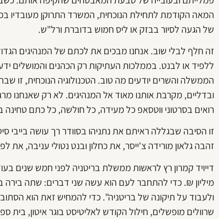
המאה הקודמת לתחילת הנוכחית, המשרד התרוקן מעובדיו בכל 
של הגעה לסיור בבזק או ליס חמוש בדוברת ורל"ש.
זה חלף לבלי שוב. אנחנו מבכים את לכתם של המנהיגים הגדול
ללפיד או לבנט. בממלכות העתיקות רק הכהנים והמושלים ידע
הממשלה והשרים יודעים מה טוב. הטכנולוגיה הנוכחית, זו שבה
ובדליים, מקרבת אותנו מאוד אל המנהיגים. לא רק שאנחנו מרג
רואים בסרטוני ווטסאפ כל מעידה, כל חולשה, כל כתם טחינה ב
זו הסיבה שבגללה ראיתם את נתניהו בסוודר רך עושה בייבי סי
זהבה גלאון מורידה צ'ייסר, את כחלון ובנט נטולי עניבה, את לפ
דייויד קמרון רץ לראשות ממשלת בריטניה לפני חמש שנים בעו
מיליון ₪. כדי להתחבר לעם הוא עשה שני דברים: שתה בירה 
ולעבוד על תיקונה של בריטניה". כדי להמחיש זאת הוא הסתו
שרוולים מופשלים, חילול הקודש לאליטיסט בוגר איטון, בית ספר 