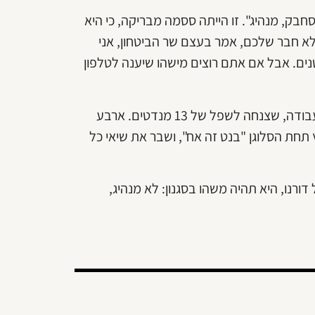
ה "לא סחבק, מנהיג". זו הייתה ססמה מבריקה, כי היא
 לא חבר שלכם, אמר בעצם שר הביטחון, אני
ים לי מה זה קטנים. אבל אם אתם רוצים מישהו שיענה לטלפון
התוצאה בבחירות הייתה כישלון מחפיר, היסטורי של מפלגת העבודה, שצנחה לשפל של 13 מנדטים. ארבע
ץ תחת הסלוגן "בנט זה אח", ושבר את שיאי כל
רנו, היא תהיה משהו בסגנון: לא מנהיג,