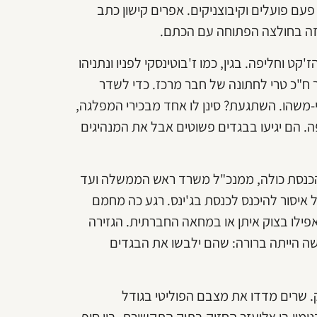
עם פועלים וקיבוצניקים. אפרים קישון כתב
זה בחולצה הפתוחה עם הכתם.
 וחליפה. בגין, כמו ז'בוטינסקי לפניו ונתניהו
 ח"כ טרי לחתונה של חבר מרכז. כדי לשדר
-משהו. השתגעת? סינן לו אחד מבכירי המפלגה,
ה. הם יגיעו בבגדים פשוטים אבל את המנהיגים
ערה הכנסת כולה, ממנכ"ל משרד ראש הממשלה ועד
ל איסור להיכנס לכנסת בג'ינס. רגע כה מחמם
 אפילו בצוק איתן או במחאה החברתית. הגזירה
ה הייתה ברורה: שהם ילבשו את הבגדים
ק. שרים מדדו את מצבם הפוליטי בגודל
ין בן אליעזר החזיק בתיק התקשורת, בין סוף