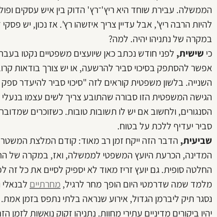
הממשלה. עבירת שוחד היא ריץ'־רץ' הדוק בין איש עסקים ופוליט
להיות הרבה ריץ', אבל עדיין צריך איזשהו רץ'. אז נכון, יש פס
במקרה של נתניהו יהיה. למה?
כי
שישית,
לפני חודש נכתב כאן שיועצים משפטיים נקטו בעבר
אפשר להסתפק בסיכוי סביר להרשעה, או יש צורך בודאות קרובה.
השנייה. בלשון משפטית קוראים לזה "סיכוי סביר להיעדר ספק
הגישה המשפטית הזו סבורה שהתובע צריך לשים עצמו בנעלי הש
הסנגורים, ולחשוב אם יש לו תשובות טובות. כשזוכרים שמדו
סביר יעדיף ללכת על בטוח.
שביעית,
הדבר הזה ייקח זמן רב מאוד: קודם המלצת המשטרה
המדינה, הכרעת היועץ המשפטי לממשלה, ואז, במקרה של החלט
החלטה סופית. גם יועץ זריז מאוד לא יספיק לסיים את כל זה לפנ
מלמד שמה שדרמטי היום הופך מחר לרגיל,
מחרתיים
לבנאלי ו
נסגר תיק ליברמן הגדול, אירוע שנראה בלתי נתפס בזמן אמת.
יהיו ביקורים מדיניים עתירי מחוות. נתניהו זקוק נואשות לזמן הזה