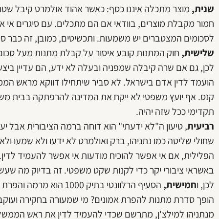
שנית,
מוצר מתכלה איננו כסף: כאשר אהוד אולמרט קיבל שטרו
חמור מקבלת מוצרים, בוודאי אם הם מתכלים. עם סיגרים אי א
לסכומים המצטברים יש משמעות. ותכשיטים, כמובן, זה כבר סיפ
שלישית,
חוק המתנות קובע איסור על קבלת מתנות מעל סכום מס
לכן, גם אם שרה קיבלה שמפניה ובעלה לא ידע, הם עדיין ביצ
הועמד לדין אדם בישראל. לא סביר שיתחילו דווקא מראש הממ
קנס. אף יועץ משפטי לא ייקח את המדינה להרפתקה בבית משפ
תקדימי ככל שזה יהיה.
רביעית
, טיעון ה"לא ידעתי" הוא דוחה ברמה הציבורית אבל 
שחולי שליטה כמו נתניהו, ברק ואולמרט לא ידעו ולא שמעו 
הפלילית, אם אי אפשר להוכיח מודעות אי אפשר להעמיד לדין.
באשראי ציבורי יקר כדי לקנות שקט משפטי. זה בדיוק מה שעשה
לכן, ו
חמישית,
הסעיף הרלוונטי בתיק 000
הופך סדרת מתנות להפרת אמונים? מי שמעורה בחקירה ועוקב 
מנתניהו למילצ'ן, מתרשם שכדי להעמיד לדין את ראש הממשלה