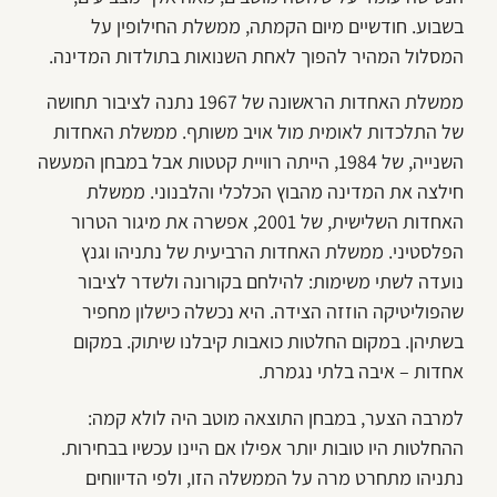
בשבוע. חודשיים מיום הקמתה, ממשלת החילופין על
המסלול המהיר להפוך לאחת השנואות בתולדות המדינה.
ממשלת האחדות הראשונה של 1967 נתנה לציבור תחושה
של התלכדות לאומית מול אויב משותף. ממשלת האחדות
השנייה, של 1984, הייתה רוויית קטטות אבל במבחן המעשה
חילצה את המדינה מהבוץ הכלכלי והלבנוני. ממשלת
האחדות השלישית, של 2001, אפשרה את מיגור הטרור
הפלסטיני. ממשלת האחדות הרביעית של נתניהו וגנץ
נועדה לשתי משימות: להילחם בקורונה ולשדר לציבור
שהפוליטיקה הוזזה הצידה. היא נכשלה כישלון מחפיר
בשתיהן. במקום החלטות כואבות קיבלנו שיתוק. במקום
אחדות – איבה בלתי נגמרת.
למרבה הצער, במבחן התוצאה מוטב היה לולא קמה:
ההחלטות היו טובות יותר אפילו אם היינו עכשיו בבחירות.
נתניהו מתחרט מרה על הממשלה הזו, ולפי הדיווחים