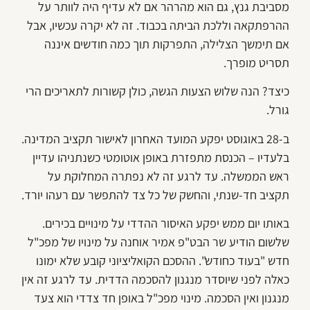
מסביבת גנץ, גם הוא מהרהר אם לא עדיף היה לוותר על
ההרפתקאה וללכת הביתה בכבוד. זה לא יקרה עכשיו, אבל
אם תימשך הצלילה, התפרקות תוך כמה חודשים איננה
תסריט מופרך.
כיצד? הנה שלוש הצעות הגשה, כולן קשורות לתאריכים הרי
גורל.
ב-28 באוגוסט יפקע המועד האחרון לאישור תקציב המדינה.
בלעדיו – הכנסת מתפזרת באופן אוטומטי כשנתניהו עדיין
ראש הממשלה. עד לרגע זה לא נפתרה המחלוקת על
תקציב חד-שנתי, והחשק של כל צד להתפשר עם רעהו יורד.
באותו יום ממש יפקע האיסור ההדדי על מינויים בכירים.
שלשום הודיע שר הבט"פ אמיר אוחנה על מינויו של מפכ"ל
חדש "בעוד כחודש". ההסכם הקואליציוני קובע שלא ימונו
כאלה לפני שיוסדר מנגנון להסכמה הדדית. עד לרגע זה אין
מנגנון ואין הסכמה. מינוי מפכ"ל באופן חד צדדי הוא צעד