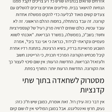
אזרחים שרואים בנתניהו שורש כל רע צריכים לקבל ממנו
הנחיות להישאר בבית. מיליונים אחרים צריכים להשלים עם
צעדים קשים מאוד לבליעה כדי להקים ממשלת אחדות
קורונה. זה עבד בהתחלה, בחסות ההלם הראשוני. זה לא
עובד עכשיו. כולם שותים לרוויה מרק רעיל של קונספירציות
וחשד: בשב"כ, בממשלה, במשרד הבריאות. "אוכנתי לשווא
פעמיים ונקראתי לבידוד, כנראה כי אני נגד ביבי", אמרה
השבוע מרואיינת ברדיו, בשיא הרצינות. בתחנת רדיו אחרת
קיבל מכחיש הקורונה המרכזי תכנית, כי הרייטינג חשוב
ולעזאזל הבריאות. החדשות הרעות: אין שום סיכוי לעצור כך
את הקורונה. החדשות הרעות יותר: החורף בפתח.
מסטרוק לשחאדה בתוך שתי
קדנציות
אין דבר כזה עידן רול. זאת אומרת, כמובן שיש ח"כ כזה:
נעים, חרוץ ואינטליגנט. אבל במובן הפוליטי אין לו שום קיום