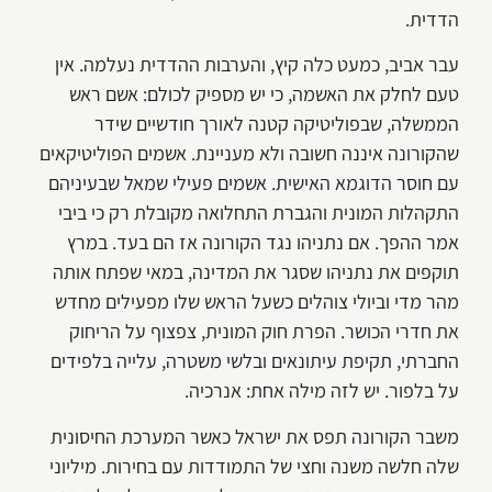
הדדית.
עבר אביב, כמעט כלה קיץ, והערבות ההדדית נעלמה. אין
טעם לחלק את האשמה, כי יש מספיק לכולם: אשם ראש
הממשלה, שבפוליטיקה קטנה לאורך חודשיים שידר
שהקורונה איננה חשובה ולא מעניינת. אשמים הפוליטיקאים
עם חוסר הדוגמא האישית. אשמים פעילי שמאל שבעיניהם
התקהלות המונית והגברת התחלואה מקובלת רק כי ביבי
אמר ההפך. אם נתניהו נגד הקורונה אז הם בעד. במרץ
תוקפים את נתניהו שסגר את המדינה, במאי שפתח אותה
מהר מדי וביולי צוהלים כשעל הראש שלו מפעילים מחדש
את חדרי הכושר. הפרת חוק המונית, צפצוף על הריחוק
החברתי, תקיפת עיתונאים ובלשי משטרה, עלייה בלפידים
על בלפור. יש לזה מילה אחת: אנרכיה.
משבר הקורונה תפס את ישראל כאשר המערכת החיסונית
שלה חלשה משנה וחצי של התמודדות עם בחירות. מיליוני