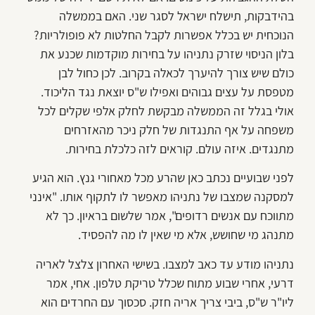
בהידבקות, תישלח ישראל לסגר שני. האם בממשלה
הנוכחית יש בכלל אפשרות לקבל החלטות לא פופולריות?
בלון הניסוי שזרק נתניהו על בחירות מוקדמות שכנע את
כולם שיש צורך להיערך לכאלה בקרוב. לכן כחול לבן
מטפסת על עצים גבוהים ואפילו ש"ס יוצאת נגד הליכוד.
אולי בגלל זה הממשלה מבקשת לחלק אלפי שקלים לכל
משפחה על אף התנגדות של חלק ניכר מהאזרחים
מתנגדים. איזה עולם. קוראים לזה כלכלת בחירות.
לפני שבועיים נכתב כאן שהרע מכל מאחורי גנץ. הוא הגיע
למסקנה שמצבו של נתניהו מאפשר לו לתקוף אותו. "אינני
מתווכח עם אנשים רדופים", אמר שלשום בראיון. כך לא
מתנהג מי שחושש, אלא מי שאין לו מה להפסיד.
נתניהו מודע עד כאב למצבו. בשישי האחרון צלצל לאריה
דרעי, אחרי שבוע מתוח שכלל טריקת טלפון. אחי, אמר
ליו"ר ש"ס, ביבי צריך אריה חזק. סכסוך עם החרדים הוא