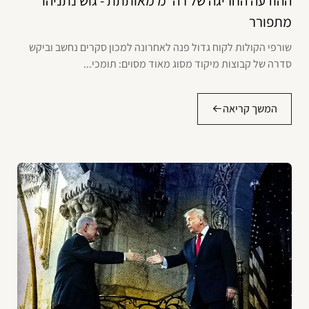
ההודעה החריגה של רה"מ מאותתת - גוש נתניהו
מתפורר
שורפי הקולות לקוח גדול פנה לאחרונה למכון סקרים נחשב וביקש
סדרה של קבוצות מיקוד מסוג מאוד מסוים: תומכי...
המשך קריאה