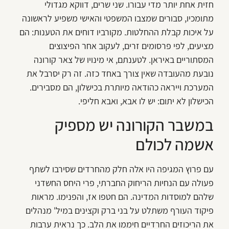
חזית אחת יותר מדי עבורו. שני שרים, דווקא מגדולי
מתומכיו, סבורים שמצבו המשפטי והאישי משפיע לראשונה
על איכות קבלת ההחלטות. מקורביו דוחים את הטענות: הם
מציעים, לפי פרסומים זרים, לעקוב אחר הפיצוצים
המסתוריים באיראן. לטענתם, אי מינויו של צאר קורונה
נובעת מהעובדה שאין צורך באחד כזה. זה רק יסרבל את
המערכת וייראה כהודאה מיותרת בכישלון, הם מסבירים.
הכישלון לא יתום: יש לו אבא, ואבא חליפי.
במשבר הקורונה יש מספיק
אשמה לכולם
עם פרוץ המגיפה היו אלה חלק מהחרדים שסירבו לשתף
פעולה עם הנחיות הריחוק החברתי, פרי היחס החשדני
שלהם למוסדות המדינה. הם חטפו אז, והפנימו. מראות
פיקוד העורף משתלט על בני ברק וקצינים במיל' מנהלים
את הריכוזים החרדיים חיממו את הלב. כך נראית ערבות