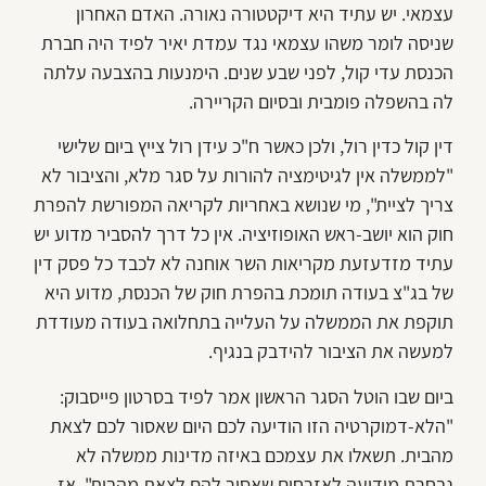
עצמאי. יש עתיד היא דיקטטורה נאורה. האדם האחרון
שניסה לומר משהו עצמאי נגד עמדת יאיר לפיד היה חברת
הכנסת עדי קול, לפני שבע שנים. הימנעות בהצבעה עלתה
לה בהשפלה פומבית ובסיום הקריירה.
דין קול כדין רול, ולכן כאשר ח"כ עידן רול צייץ ביום שלישי
"לממשלה אין לגיטימציה להורות על סגר מלא, והציבור לא
צריך לציית", מי שנושא באחריות לקריאה המפורשת להפרת
חוק הוא יושב-ראש האופוזיציה. אין כל דרך להסביר מדוע יש
עתיד מזדעזעת מקריאות השר אוחנה לא לכבד כל פסק דין
של בג"צ בעודה תומכת בהפרת חוק של הכנסת, מדוע היא
תוקפת את הממשלה על העלייה בתחלואה בעודה מעודדת
למעשה את הציבור להידבק בנגיף.
ביום שבו הוטל הסגר הראשון אמר לפיד בסרטון פייסבוק:
"הלא-דמוקרטיה הזו הודיעה לכם היום שאסור לכם לצאת
מהבית. תשאלו את עצמכם באיזה מדינות ממשלה לא
נבחרת מודיעה לאזרחים שאסור להם לצאת מהבית". אז