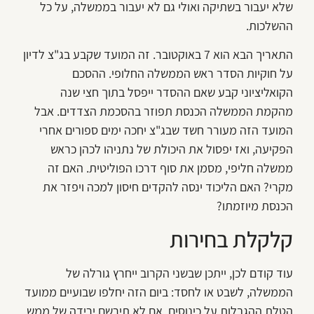
שלא יעבור בשתיקה ואולי גם לא יעבור בממשלה, על כל
ההשלכות.
התאריך הבא הוא 7 באוקטובר. זה המועד שקבע בג"צ לדיון
על חוקיות הסדר ראש הממשלה החלופי. ההסכם
הקואליציוני קבע שאם ההסדר ייפסל בתוך חצי שנה
מהקמת הממשלה הכנסת תפוזר בהסכמת הצדדים. אבל
המועד הזה מעורר חשד שבג"צ יחכה ימים ספורים אחרי
הפקיעה, ואז יפסול את היכולת של נתניהו לכהן כראש
ממשלה חליפי, מסמן את סוף דרכו הפוליטית. האם זה
מקרי? האם הליכוד ינסה להקדים חיסון למכה ויפזר את
הכנסת מיוזמתו?
קלקלת בחירות
עוד קודם לכן, ייתכן שבשני הקרוב ייחרץ גורלה של
הממשלה, לשבט או לחסד: ביום הזה יחלפו שבועיים ממועד
הטלת ההגבלות על כינוסים. אם לא תירשם ירידה של ממש