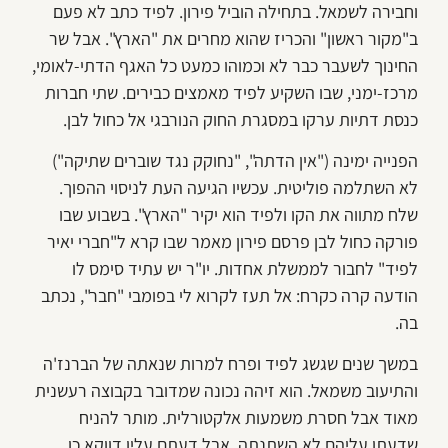
וחבירה לשמאל. בתחילה הוביל פירון. לפיד כתב לא פעם
ב"מקור ראשון" והכריז שהוא מחרים את "הארץ". אבל שר
החינוך לשעבר כבר לא וכמוהו כמעט כל האגף הדתי-לאומי,
מרכז-ימני, שבו השקיע לפיד מאמצים כבירים. שתי חברות
כנסת דתיות ערקו במסגרת החוק הנורבגי אל כחול לבן.
הפנייה ימינה ("אין הדתה", "נחוקק נגד שוברים שתיקה")
לא השתלמה פוליטית. עכשיו הגיעה העת לניסוי ההפוך.
שלח מתווה את הקו ולפיד הוא יקיר "הארץ". בשבוע שבו
פורקה כחול לבן פרסם פירון מאמר שבו קרא ל"חברי יאיר
לפיד" לחבור לממשלת אחדות. יו"ר יש עתיד סימס לו
הודעה קרה כקרח: אל תעז לקרוא לי בפומבי "חבר", נכתב
בה.
במשך שנים שגשג לפיד ופרח למרות שנאתה של הברנז'ה
והתיעוב משמאל. הוא זיהה נכונה שמדובר בקבוצה רעשנית
מאוד אבל חסרת משמעות אלקטורלית. מותר להניח
שדעתו עליהם לא השתנתה, אבל דעתם עליו דווקא כן.