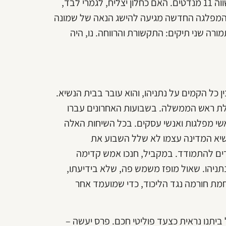
ההימור גדול מאוד: ש"ס הגדולה, בהנהגת הרב עובדיה יוסף, שווה 11 מנדטים. האם כחלון יצליח, לגמרי לבד,
. המפלגה החדשה מגיעה להישג הנאה של שמונה
ורה שני תיקים: התקשורת והרווחה. נו, היה
ן כל הקמים על נתניהו, והוא עובר בבית הנשיא.
ת ראש הממשלה. בשבועות האחרונים עברו
ראשי מפלגות ואנשי עסקים. בכל השיחות האלה
נשיא המדינה עצמו לא שלל השבוע את
רים להתמודד. במקביל, חנכו אמש קדימה
ד נתניהו. שאול מופז משמש פה, שלא בידיעתו,
מת חורמה נגד הליכוד, כדי שמועמד אחר
ביתנו נראית כצעד פוליטי חכם. פרס יעשה –