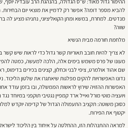
להביא מספר דומה? אפשר רק לדמיין את מוצאי יום הבחירות
מנדטים. למחרת, במשא ומתן הקואליציוני, נתניהו מציע לה בתמ
שווה?
מלחמת חורמה מבית הנשיא
לא צריך להיות חובב תאוריות קשר גדול כדי לראות שיש קשר בי
מעונו של פרס משמש בימים אלה, הלכה למעשה, כמטה להפל
שם אהוד אולמרט, ציפי לבני וכחלון, קצינים בכירים בדימוס, 
נדונו האפשרויות להקים מפלגות שיאתגרו את שלטון הליכוד. 
האפשרות ההזויה שירוץ לראשות הממשלה, ובו בזמן עודד אח
ויועציה מוטי מורל ואייל ארד קמפיין נגטיבי תוקפני במיוחד נג
כסוכן משוטה: תקציב התעמולה הגדול של קדימה יוקדש למלח
יקטוף את הפירות.
למראה ההתנהלות הזו, ההחלטה על איחוד בין הליכוד לישראל 