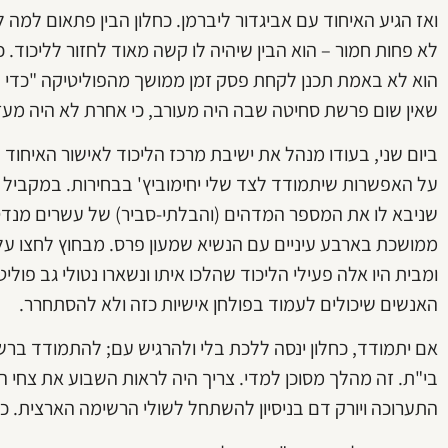
ואז הגיע האיחוד עם אביגדור ליברמן. כחלון הבין פתאום למה 
לא פחות חמור – הוא הבין שיהיה לו קשה מאוד לחזור לליכוד. 
הוא לא באמת תכנן לקחת פסק זמן ממושך מהפוליטיקה "כדי לנ
שאין שום פרשת סחיטה שבה היה מעורב, כי אחרת לא היה מעז 
ביום שני, בעודו מנהל את ישיבת מרכז הליכוד לאישור האיחו
על האפשרות שיתמודד לצד שלי יחימוביץ' בבחירות. במקביל 
שניבא לו את המספר המדהים (והבלתי-סביר) של עשרים מנדטי
ממושכת בארבע עיניים עם הנשיא שמעון פרס. מבחוץ לחצו עליו
ומבית היו אלה פעילי הליכוד שהלכו איתו ונשארו נטולי גב פול
האנשים שיכולים לעמוד בפולחן אישיות כזה ולא להסתחרר.
אם יתמודד, כחלון ינסה ללכת בלי ולהרגיש עם; להתמודד ברש
בי"ת. זה מהלך מסוכן למדי. צריך היה לראות השבוע את צחי הנ
התערוכה ויורק דם בניסיון להשתחל לשולי הרשימה הארצית. כ