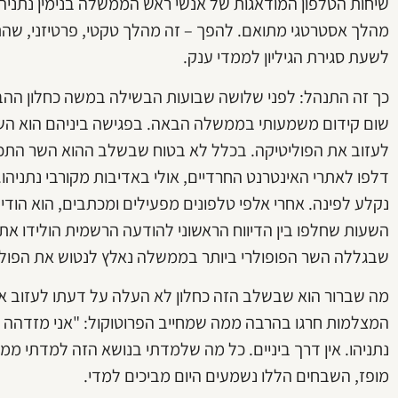
שיחות הטלפון המודאגות של אנשי ראש הממשלה בנימין נתניהו
מהלך אסטרטגי מתואם. להפך – זה מהלך טקטי, פרטיזני, שהתח
לשעת סגירת הגיליון לממדי ענק.
כך זה התנהל: לפני שלושה שבועות הבשילה במשה כחלון ההבנה
שום קידום משמעותי בממשלה הבאה. בפגישה ביניהם הוא השמיע
לעזוב את הפוליטיקה. בכלל לא בטוח שבשלב ההוא השר התכו
דלפו לאתרי האינטרנט החרדיים, אולי באדיבות מקורבי נתניהו. 
נקלע לפינה. אחרי אלפי טלפונים מפעילים ומכתבים, הוא הודי
השעות שחלפו בין הדיווח הראשוני להודעה הרשמית הולידו א
שבגללה השר הפופולרי ביותר בממשלה נאלץ לנטוש את הפולי
מה שברור הוא שבשלב הזה כחלון לא העלה על דעתו לעזוב את
המצלמות חרגו בהרבה ממה שמחייב הפרוטוקול: "אני מזדהה ל
נתניהו. אין דרך ביניים. כל מה שלמדתי בנושא הזה למדתי מ
מופז, השבחים הללו נשמעים היום מביכים למדי.