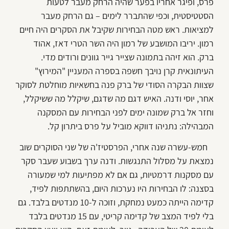
פרס, ופיגר אחריו בפער שהיה הרחק מעבר לטעות
הסטטיסטית, וכפי שהתברר לימים – גם הרחק מעבר
למציאות. ראש מטה הבחירות שקיבל את הסקרים היה חיים
רמון. יריבו המושבע של רמון היה השר הטרי דאז, אהוד
ברק. הוא זיהה בתמונה שצייר גייר גוונים ורודים מדי.
העיתונאית קרן נויבך חשפה בספרה המעניין "המירוץ"
שצוות הבקרה הסודי של ברק פנה בחשאיות מוחלטת לסוקר
אחר, יוסי ודנה. האיש דגם מה שדגם, שיקלל מה ששיקלל,
וחזר אל ברק שמונה ימים לפני הבחירות עם המסקנה
המבהילה: נתניהו דווקא מוביל על פרס ביתרון קל.
חמש-עשרה שנה אחרי, הפרסטיז'ה של שני הסוקרים שוב
נמצאת על מסלול התנגשות. ודנה ערך בשבוע שעבר סקר
עם מסקנות דרמטיות, גם אם לא מפתיעות למי שמעורה
בסצנה: לו הבחירות היו נערכות היום, בהשתתפות לפיד,
קדימה הייתה כמעט נמחקת, וזוכה ל-10 מנדטים בלבד. גם
בלי לפיד המצב של קדימה קריטי, עם 15 מנדטים בלבד