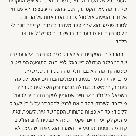
לעומת 20 של העבודה. גייר, לעומת זאת, הוא יועץ הסקרים
של קדימה מאז הקמתה, השבוע הוא הגיע בצעד לא שגרתי
אל חדר הסיעה. אול מול פניהם המודאגות של הנדונים
למוות פוליטי הוא שלף סקר מעודד בהרבה: קדימה זוכה ל-
22 מנדטים, ואילו העבודה בראשות יחימוביץ' ל-14-16
בלבד.
ההבדל בין הסקרים הוא לא רק כמה מנדטים, אלא עתידה
של המפלגה הגדולה בישראל. לפי ודנה, התופעה הפוליטית
ששמה קדימה היא כבר חלק מההיסטוריה. שני שליש
מחבריה ייזרקו מהכנסת, הניצולים הבודדים יהפכו לסיעה
בינונית, החמישית בגודלה בכנסת ורק השלישית בגודלה
בשמאל. כל ח"כ תאב חיים שמאמין לסקר הזה חייב לפעול
מייד כדי לשרוד: להדיח את לבני? להסתדר על ג'וב? לערוק
לליכוד? כל האופציות פתוחות. הסקר של גייר, לעומת זאת,
מעניק לקדימה חיים ושקט יחסי: הוא מבטיח לרוב הח"כים
קדנציה נוספת ומרגיע את השטח. הוא משדר שהמצב לא