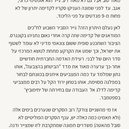
מאוד טוב אבל גם לא מאוד רע. גייר הוא אופטימי כרוני,
אגב. עד לפני שמונה העניקו סקריו לקדימה יתרון של לא
פחות מ-9 מנדטים על פני הליכוד.
לאן נעלם היתרון הזה? גייר הסביר השבוע לח"כים
המודאגים של קדימה שזה קרה אחרי נאום נתניהו בקונגרס.
הציבור השתכנע סופית ששום צונאמי מדיני לא עומד לשטוף
את ישראל, וכך שמט את הקרקע מתחת לנושא המרכזי על
סדר היום של לבני. רעידת האדמה החברתית חודשיים
אחר-כך ערערה מאוד את מדד "הביטחון בהצבעה", אותו
נתון שמלמד עד כמה המצביעים איתנים בכוונתם לבחור
במפלגה מסוימת. אותו בטחון ירוד הקל על רבים ממצביעי
קדימה לדלג אל העבודה עם בחירתה של יחימוביץ'
בספטמבר.
אז מי מהשניים צודק? רוב הסקרים שנערכים בימים אלה
(ולא תאמינו כמה כאלה יש, ענף הסקרים הפוליטיים לא
סובל מהאטה) משדרים תמונה שמתקרבת לזו שמצייר ודנה.