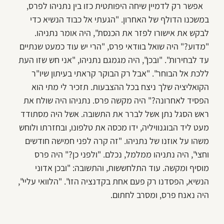
אפשר רק לדמיין שיחה היפותטית כזו בין נתניהו לפרס,
במשכנו הדולף של האחרון. "הגעתי אל כבוד הנשיא כדי
לבקש את אישורו לפזר את הכנסת", היה אומר נתניהו.
"מדוע?" היה שואל בוודאי פרס, "הרי יש עוד כמעט שנתיים
עד לבחירות". "ובכן", היה מגמגם נתניהו, "אני חש שזו העת
ללכת אל הבוחר". "אבל רק הבוקר קראתי בעיתון שיו"ר
הקואליציה שלך ניצח בכל ההצבעות. תזכיר לי מתי הוא
הפסיד לאחרונה?" היה מקשה פרס. נתניהו היה שולח את
ראש הסגל נתן אשל לברר את התשובה. אשל היה מסתודד
מעט ליד הבוגנוויליה, ידו מכסה את טלפונו, ובחזרתו ולוחש
משהו על אוזנו של נתניהו. "זה קרה לפני חמישה חודשים
וחצי", היה נתניהו ממלמל, נכלם. "ולפני כן?" היה פרס
מוסיף ומקשה. עוד התלחששות, והתשובה: "ובכן אדוני
הנשיא, הפסדנו רק פעם אחת בקדנציה הזו". "הלוואי עליי",
היה נאנח פרס, ומסרב לחתום.