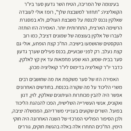
בעיצומה של המריבה, הטיח השר גדעון סער ביו"ר
הקואליציה: "תחזור למשבצת שלך", רומז אולי לעובדה
שאלקין נכנס לכנסת על משבצת העולים, ולא במסגרת
הרשימה הארצית, התחרותית יותר. האמירה הזו הותזה
לעברו של אלקין בעוצמה של שמונים דציבל, כמו רוב
הטקסטים שהושמעו בישיבה. הח"כ קצת הופתע, אולי גם
קצת נעלב. רק לפני שבועיים, בכנס פעילים שערך גדעון
סער בבית-שמש, הוא שפע מחמאות עד אין קץ לאלקין,
כדבר יו"ר קואליציה בדימוס ליו"ר קואליציה מכהן.
האמירה הזו של סער משקפת את מה שחושבים רבים
משרי הליכוד על מה שקורה בכנסת. בחודשים האחרונים
אפשר היה להבין מכותרות העיתונים שאלקין, לוין, דנון
ואקוניס, אנשי העשירייה השלישית, הפכו להנהגת הליכוד
בפועל. השרים שקועים בענייני משרדיהם, הממשלה יציבה,
ולכן הסיפור הפוליטי המרכזי של השנה האחרונה היה חוקי
הימין. הח"כים התחרו אלה באלה בהגשת חוקים, גוררים