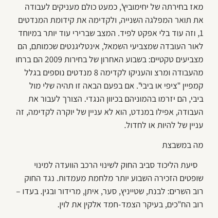
מאז בחירתה של יחימוביץ', כמעט כולם מעניקים לעבודה
את תואר המפלגה השנייה, ולקדימה את קידומת המנדטים
1, וזה עוד בלי אפקט לפיד. המצב שברירי עוד יותר במיוחד
לאור העובדה שמצביעי השמאל, אינטליגנטים שכמותם, הם
מצביעים טקטיים: בשבוע האחרון של בחירות 2009 הם ברחו
מהעבודה ומרצ והעניקו לקדימה 8 מנדטים נוספים בגלל
קמפיין "ציפי או ביבי". אם בפעם הבאה זו תהיה שלי מול
ביבי, הם יזרמו בהמוניהם בכיוון הנגדי. הצורך לעבור את
העבודה, אפילו במנדט, הוא לא עניין של יוקרה לקדימה, זה
עניין של להיות או לחדול.
מה במשבצת
סיעת הליכוד סביב החוק לשינוי הרכב הוועדה למינוי
שופטים הזכירה השבוע יותר מלחמת מעמדות. נגד החוק
רוב השרים: לבנת, שטייניץ, סער, איתן, מרידור ובגין. בעדו –
רוב הח"כים, בעיקר הצמד-חמד אלקין את לוין.