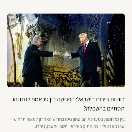
כוננות חירום בישראל: הפגישה בין טראמפ לנתניהו
תסתיים בהשפלה?
בין מלחמות במערכת הביטחון ניסו בחודש האחרון למצוא תרחיש
שבו מעז אולי ייצא מתוק באיראן. חשבו וחשבו, גירדו...