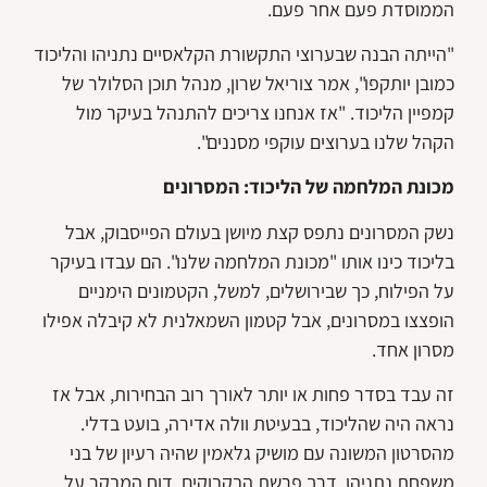
הממוסדת פעם אחר פעם.
"הייתה הבנה שבערוצי התקשורת הקלאסיים נתניהו והליכוד
כמובן יותקפו", אמר צוריאל שרון, מנהל תוכן הסלולר של
קמפיין הליכוד. "אז אנחנו צריכים להתנהל בעיקר מול
הקהל שלנו בערוצים עוקפי מסננים".
מכונת המלחמה של הליכוד: המסרונים
נשק המסרונים נתפס קצת מיושן בעולם הפייסבוק, אבל
בליכוד כינו אותו "מכונת המלחמה שלנו". הם עבדו בעיקר
על הפילוח, כך שבירושלים, למשל, הקטמונים הימניים
הופצצו במסרונים, אבל קטמון השמאלנית לא קיבלה אפילו
מסרון אחד.
זה עבד בסדר פחות או יותר לאורך רוב הבחירות, אבל אז
נראה היה שהליכוד, בבעיטת וולה אדירה, בועט בדלי.
מהסרטון המשונה עם מושיק גלאמין שהיה רעיון של בני
משפחת נתניהו, דרך פרשת הבקבוקים, דוח המבקר על