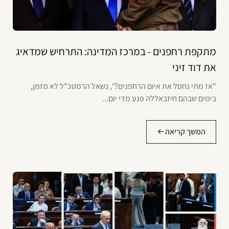
מתקפת רחפנים - במרכז המדינה: התרחיש שמדאיג
את דוד זיני
"אז מתי נחסל את איום הרחפנים?", נשאל הרמטכ"ל לא מזמן,
בימים שבהם חיזבאללה פגע מדי יום...
המשך קריאה