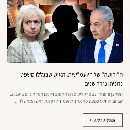
ה"ירושה" של היועמ"שית: האיש שבגללו משפט
נתניהו נגרר שנים
השחצן והפחדן 22 פרקליטים השתתפו בדיונים המרתוניים ב־2019,
שבהם הוחלט כמעט פה אחד להעמיד לדין את ראש הממשלה...
המשך קריאה