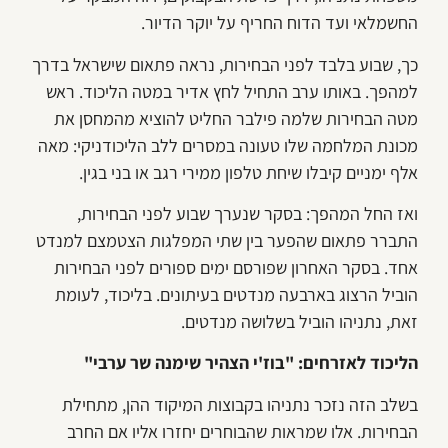
החשמלאי ועד הדוח החריף על יוקר הדיור.
כך, שבוע בלבד לפני הבחירות, נראה פתאום שישראל בדרך
למהפך. באותו ערב התחיל לחץ אדיר במטה הליכוד. ראש
מטה הבחירות שלמה פילבר החליט להוציא מהמחסן את
מכונת המלחמה שלו טעונה במסרים ללב הליכודניקי: מאה
אלף ימניים קיבלו שיחת טלפון ממירי רגב או בני בגין.
ואז החל המהפך: בסקר שנערך שבוע לפני הבחירות,
התברר פתאום שהפער בין שתי המפלגות הצטמצם למנדט
אחד. בסקר האחרון שפורסם ימים ספורים לפני הבחירות
הוביל הרצוג בארבעה מנדטים בעיתונים. בליכוד, לעומת
זאת, נתניהו הוביל בשלושה מנדטים.
הליכוד לאזרחים: "בוז'י הצהיר שימנה שר ערבי"
בשלב הזה נזכר נתניהו בקבוצות המיקוד ההן, מתחילת
הבחירות. אלו שמראות שהבוחרים יחזרו אליו אם החרב