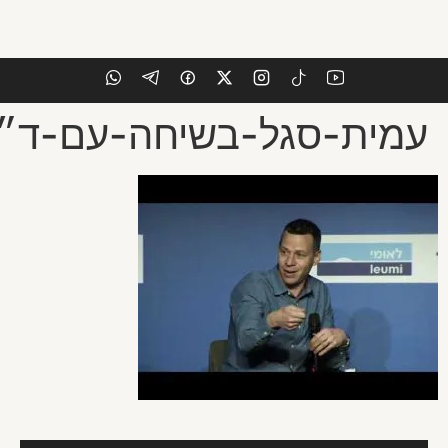
חיים-בועידת-מקור-ראשון