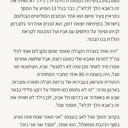
מעורבותו בפעילות המחתרת היהודית ("כילד לא חוויתי את
זה כ'אבא הלך לכלא'"). כבר בגיל 13 הופיע על המסך
כמראיין צעיר והיום הוא אחד הכתבים הפוליטיים הבולטים
בישראל. בפתיחות יוצאת דופן, הוא הכניס את
דרור גלוברמן
לביתו וסיפר על היחסים עם אביו ועל ההכנות לקראת
הולדת בנו הבכור.
"
היה אחד בועדת הקבלה שאמר שהם מקבלים אותי לגלי
צה"ל למרות שאבא שלי כמעט רוצח, אבל שלושה אחרים
אמרו מיד לאחר מכן שזה לא רלוונטי". אביו, העיתונאי חגי
סגל, היה בשנות ה-80 אחד מחברי המחתרת
היהודית והורשע בעבירות של גרימת חבלה חמורה וחברות
בארגון טרור: "זה לא נתפס כמו חיסול על רקע פלילי בבאר
שבע או באשדוד או בדרום תל אביב, לכן כילד לא חוויתי את
זה כ'אבא הלך לכלא'", מספר סגל.
בקרוב יהפוך סגל לאב בעצמו: "אני מאוד שמח שזה מגיע
בסוף הרכבת ממשלה", הוא אומר, "ומצד שני אני נזכר