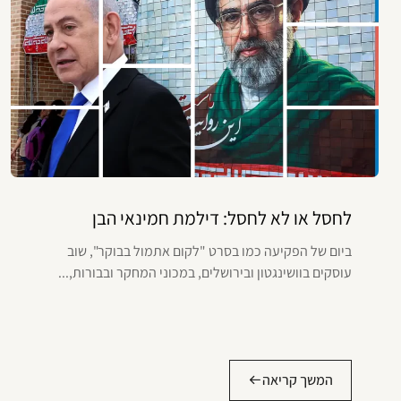
לחסל או לא לחסל: דילמת חמינאי הבן
ביום של הפקיעה כמו בסרט "לקום אתמול בבוקר", שוב
עוסקים בוושינגטון ובירושלים, במכוני המחקר ובבורות,...
המשך קריאה