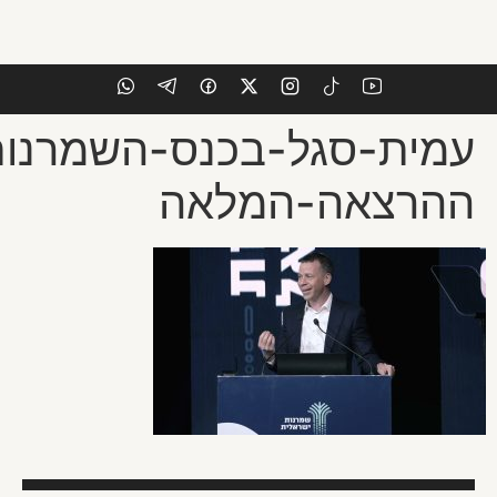
-בפוליטיקה-הישראלית״-