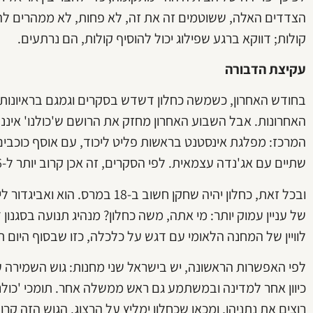
הצדדים האלה, ששוטמים זה את זה, לא פחות, לא ממהרים להתג
קולות; דווקא ברגע שפילוג יכול להוסיף קולות, הם נרתעים.
עקיצת הדבורה
בחודש האחרון, כשמשה כחלון דשדש בסקרים וגמגם בראיונות, 
המרכז: מפלגת אינסטנט בראשות פליט ליכוד, עם אוסף כוכבים
שתיים עם אג'נדה עצמאית. לפי הסקרים, זה אכן קרוב יותר ל-6 המנדטים של מרדכי מאשר ל-19 של לפיד.
ובכל זאת, כחלון יהיה שחקן חשוב ב
של עניין עמוק יותר: מי אתה, משה כחלון? מנהיג תנועה בסגנו
לוויין של המחנה הלאומי עם דגש על כלכלה, כזו שבסוף היום ת
לפי האפשרות הראשונה, יש בישראל שני מחנות: גוש השמירה על ה
כיוון אחר למדינה ובמשתמע גם ראש ממשלה אחר. תומכי 'כולנ