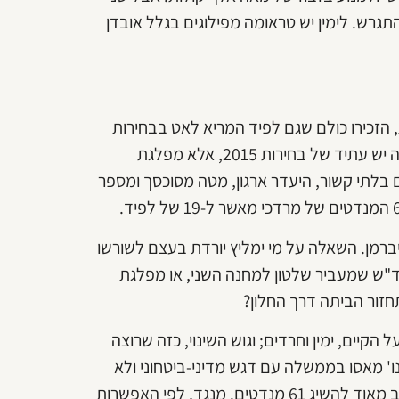
רש. לימין יש טראומה מפילוגים בגלל אובדן
הזכירו כולם שגם לפיד המריא לאט בבחירות
האחרונות. אבל השבוע האחרון מחזק את הרושם ש'כולנו' איננה יש עתיד של בחירות 2015, אלא מפלגת
 בלתי קשור, היעדר ארגון, מטה מסוכסך ומספר
-18 במרס. הוא ואביגדור ליברמן. השאלה על מי ימליץ יורדת בעצם לשורשו
ן ד"ש שמעביר שלטון למחנה השני, או מפלגת
חזור הביתה דרך החלון?
קיים, ימין וחרדים; וגוש השינוי, כזה שרוצה
ו' מאסו בממשלה עם דגש מדיני-ביטחוני ולא
רוצים את נתניהו, ומכאן שכחלון ימליץ על הרצוג. הגוש הזה קרוב מאוד להשיג 61 מנדטים. מנגד, לפי האפשרות