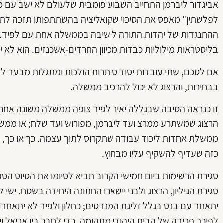
אביגדור ליברמן התחייב השבוע פומבית שלעולם לא ישב עם מר
לפלשתין" מאפס את הסיכוי שקואליציה בהשתתפותו תזכה לתמ
ההתנגדות של יהדות התורה לישיבה בממשלה אחת עם לפיד. ד
בליסטראות מילוליות כבדות מכיוון החרדים-אשכנזים. הוא לא 
אם לסכם, שתי עובדות יסוד סותרות הולכות ומתגלות מבעד לער
בבחירות, והרצוג לא יכול להרכיב ממשלה.
זו כנראה הסיבה שבגללה יאיר לפיד צופה ממשלה משונה אחרי הב
הרצוג שמשתרע ממרצ ועד ליברמן, מפורוש ועד שלח; או ממש
ממשלת אחדות ליכוד עבודה שתקרוס לתוך עצמה. כך או כך, הוא
כזה שעדיף להשקיף עליו מבחוץ.
סגירת הרשימות ביום חמישי הקרוב תביא לסיומו את הסיוט הספ
סגירת הגיליון, הרצוג ולבני יישארו החתונה היחידה בשטח. ישי
יתאחד עם בנט בגלל זליגת המנדטים; כחלון ולפיד לא יתאחדו בג
לפיכך פרידה של הבית היהודי מתקומה, כדי לחבר בין אריאל וי