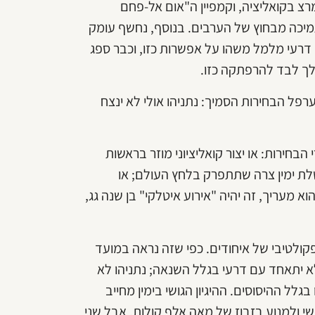
צ בקואליציה, וקמפיין ה"אום אל-פחם
יכה מבחוץ של הערבים. בנוסף, נחשף עומק
רעי מלמל משהו על אפשרות כזו, וכבר ספג
ילך לבד להרפתקה כזו.
פל הבחירות הסמיך: נתניהו אולי לא ינצח
חירות: או יצור קואליציוני מוזר בראשות
לת ימין צרה שתתפרק בלחץ העולם; או
 מעריך, זה יהיה "אירוע איטלקי" בן שנה גג,
קולטיבי של איחודים. כפי שזה נראה במועד
 לא יתאחד עם דרעי בגלל השנאה; נתניהו לא
לל ההיסוסים. ההיגיון הגושי בימין מחייב
שי ולמנוע בזבוז של מאה אלף קולות. אבל שני