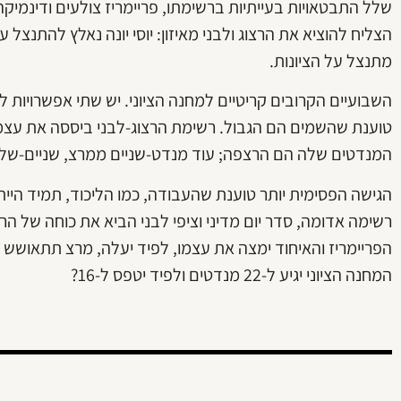
שלל התבטאויות בעייתיות ברשימתו, פריימריז צולעים ודינמיקה
הצליח להוציא את הרצוג ולבני מאיזון: יוסי יונה נאלץ להתנצל
מתנצל על הציונות.
השבועיים הקרובים קריטיים למחנה הציוני. יש שתי אפשרויות
המנדטים שלה הם הרצפה; עוד מנדט-שניים ממרצ, שניים-שלושה מלפיד,
הגישה הפסימית יותר טוענת שהעבודה, כמו הליכוד, תמיד הי
רשימה אדומה, סדר יום מדיני וציפי לבני הביא את כוחה של הר
הפריימריז והאיחוד ימצה את עצמו, לפיד יעלה, מרצ תתאושש 
המחנה הציוני יגיע ל-22 מנדטים ולפיד יטפס ל-16?