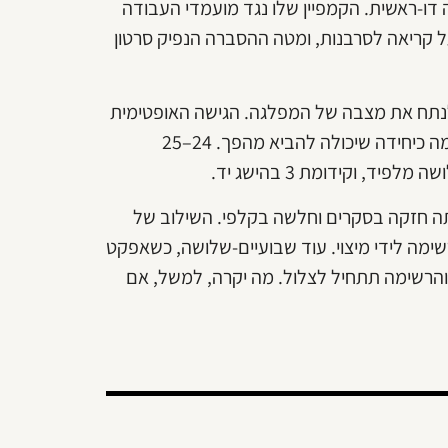
 דו-ראשית. הקמפיין שלו נגד מועמדי העבודה
 על קריאה לסרבנות, ומטה ההסברה הנפיק סרטון
 לנתח את מצבה של המפלגה. הגישה האופטימית
טוענת שהשמים הם הגבול. רשימת הרצוג-לבני ביססה את עצמה כיחידה שיכולה להביא מהפך. 24–25
 וקידומת 3 בהישג יד.
יתה חזקה בסקרים וחלשה בקלפי. השילוב של
שימה לידי מיצוי. עוד שבועיים-שלושה, כשאפקט
והרשימה תתחיל לצלול. מה יקרה, למשל, אם