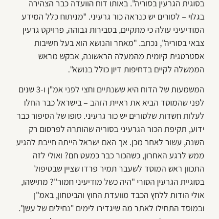
בסוגית הגרעין בסוריה". באותו דוח הוועדה כבר הצהירה
בגלוי – לסורים יש כנראה כור גרעיני. "מניתוח כלל המידע
המודיעיני עולה כי מתקיים, בסבירות גבוהה, פרויקט גרעין
צבאי בסוריה", נכתב. "מאחר והנושא הוא בעל חשיבות
אסטרטגית קיומית מהמעלה הראשונה, אבקש מראש
הממשלה לקיים בדחיפות דיון כולל בנושא".
המשמעות של הדוח היא ששנתיים וחצי לפני אמ"ן ו-3 שנים
לפני שהמוסד הביא את ראיית הזהב – בישראל כבר החלו
לעלות חשדות שלסורים יש כור גרעיני. סופו של הסיפור כבר
ידוע, תקיפת הכור הגרעיני בסוריה שהותרה לפרסום רק
השנה, עשור לאחר מכן. אך האם ישראל הייתה חייבת להגיע
ממש לרגע האחרון, כשהכור כבר כמעט חם? ואולי לזה
התכוון ראש המוסד לשעבר תמיר פרדו שציין שבטיפול
בסוגיית הגרעין הסורי "היה כשל מודיעיני חמור"? מתישהו,
אולי הודות ללחץ הכבד מוועדת החוץ והביטחון, באמ"ן
ובמוסד התחילו לאתר מה שיגדירו לימים "נחילים של עשן".