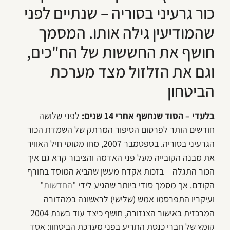
כור גרעיני בסוריה – שנתיים לפני
שהמודיעין גילה אותו. המסמך
חושף את החששות של הח"כים,
וגם את הזלזול מצד מערכת
הביטחון‎
בלעדי – הסוד שנחשף אחרי 14 שנים:
לפני שלושה
חודשים הותר לפרסום הסיפור המרתק של השמדת הכור
הגרעיני בסוריה. בספטמבר 2007, מחו מטוסי חיל האוויר
את מבנה הקובייה מעל פני האדמה והציבור קרא גם איך
הכור התגלה – בזכות אקדח מעשן שהביא המוסד בחורף
הקודם. אך מסמך סודי ביותר שהגיע לידי "
החדשות
"
ועיקריו התפרסמו אמש (שלישי) לראשונה במהדורה
המרכזית באישור הצנזורה, חושף כיצד עוד בשנת 2004
קומץ של חברי כנסת התריע בפני מערכת הביטחון: אסד