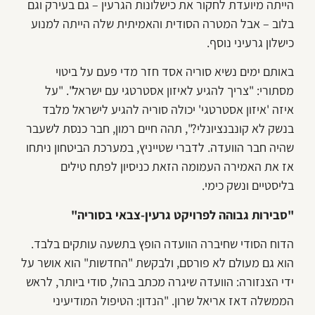
הייתה מיועדת לחקור את כישלונות הגרעין – גם בעירק וגם
בלוב – אבל המטרה הסודית והאמיתית שלה הייתה למנוע
כישלון גרעיני נוסף.
באותם ימים נשיא סוריה אסד חזר מדי פעם על ביטוי
מסתורי: "צריך להגיע לאיזון אסטרטגי עם ישראל". "על
איזה 'איזון אסטרטגי' יכולה סוריה להגיע לישראל מלבד
בנשק לא קונבנציונלי?", תהה חיים רמון, חבר כנסת לשעבר
שהיה חבר הוועדה. לדברי שטייניץ, במערכת הביטחון ניתחו
אז את האמירה העמומה הזאת כניסיון לפתח טילים
בליסטיים ונשק כימי.
"סבירות גבוהה לפרויקט גרעין-צבאי בסוריה"
הדוח הסודי שחיברה הוועדה הופץ בתשעה עותקים בלבד.
הוא גם מעולם לא פורסם, ולבקשת "החדשות" הוא אושר על
ידי הצנזורה: הוועדה שיגרה מכתב בהול, סודי ביותר, לראש
הממשלה דאז אריאל שרון. "הנדון: הטיפול המודיעיני