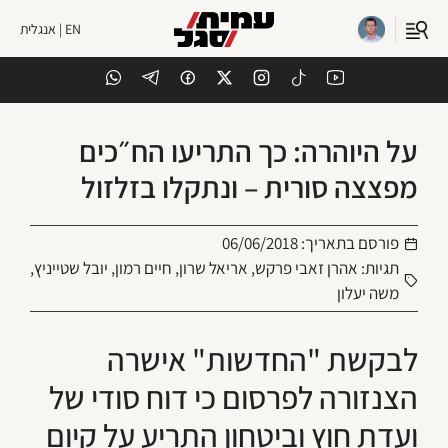
EN | אנגלית
על היוהרה: כך התריעו הח״כים
מפצצה סורית – ונתקלו בזלזול
פורסם בתאריך:
06/06/2018
תגיות:
אהרן זאבי פרקש
,
אריאל שרון
,
חיים רמון
,
יובל שטייניץ
,
משה יעלון
לבקשת "החדשות" אישרה
הצנזורה לפרסום כי דוח סודי של
ועדת חוץ וביטחון התריע על קיום