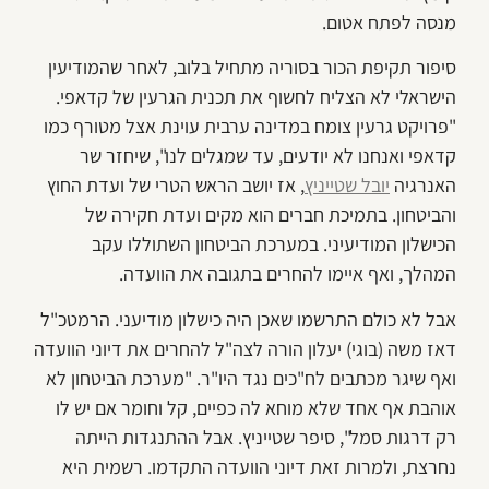
מנסה לפתח אטום.
סיפור תקיפת הכור בסוריה מתחיל בלוב, לאחר שהמודיעין
הישראלי לא הצליח לחשוף את תכנית הגרעין של קדאפי.
"פרויקט גרעין צומח במדינה ערבית עוינת אצל מטורף כמו
קדאפי ואנחנו לא יודעים, עד שמגלים לנו", שיחזר שר
האנרגיה
יובל שטייניץ
, אז יושב הראש הטרי של ועדת החוץ
והביטחון. בתמיכת חברים הוא מקים ועדת חקירה של
הכישלון המודיעיני. במערכת הביטחון השתוללו עקב
המהלך, ואף איימו להחרים בתגובה את הוועדה.
אבל לא כולם התרשמו שאכן היה כישלון מודיעני. הרמטכ"ל
דאז משה (בוגי) יעלון הורה לצה"ל להחרים את דיוני הוועדה
ואף שיגר מכתבים לח"כים נגד היו"ר. "מערכת הביטחון לא
אוהבת אף אחד שלא מוחא לה כפיים, קל וחומר אם יש לו
רק דרגות סמל", סיפר שטייניץ. אבל ההתנגדות הייתה
נחרצת, ולמרות זאת דיוני הוועדה התקדמו. רשמית היא