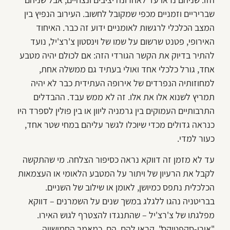
שבריריים וזמניים מכפי שמקובל לחשוב. העירוב הנפיץ בין
המצב הכלכלי לרגשות לאומניים ידוע זה כבר. האיחוד
האירופי, פטנט שרשום על שמו של וינסטון צ'רצ'יל, נועד
להתיר בדיוק את הקשר הגורדי הזה: אם לכולם יהיה מטבע
אחד, גורל כלכלי אחד ואולי בעתיד גם ממשלה אחת,
למחוזותיה הנפרדים של אירופה העתידית כבר לא יהיה
תמריץ לשנוא אלו את אלו. זה לא ממש עבד. ההבדלים
התרבותיים העמוקים בין גרמניה ליוון או בין פולין לספרד היו
כנראה גדולים מכדי שיוכלו לגשר עליהם במחי שטר אחד,
כעור למדי.
עד לא מזמן זה דווקא נראה כסיפור הצלחה. מי שהתקשה
לקבל את הרעיון של ויתור על המטבע הלאומי או העצמאות
הכלכלית נתפס כמיושן, לאומן או שילוב של השניים.
בבריטניה נהגו ללגלג במשך שנים על השמרנים – דווקא
מפלגתו של צ'רצ'יל – שהתנגדו להצטרף לגוש האירו.
"אירו-סקפטיקס", קראו להם. הם, כמאמר החמישייה