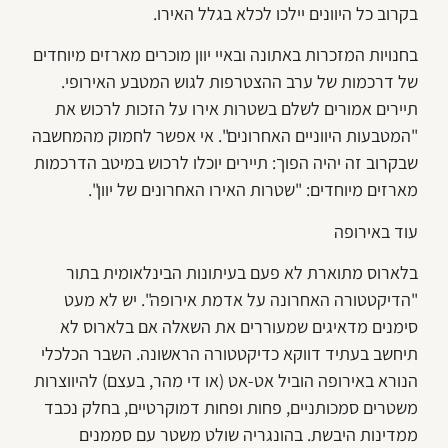
בקרוב כל היוונים יילכו לכלא בגלל האירו.
בחנויות המזכרות באתונה ובאיי יוון מוכרים מארזים מיוחדים
של דרכמות של ערב ההצטרפות לגוש המטבע האירופי.
תיירים אמורים לשלם בשטרות אירו על הזכות לרכוש את
"המטבעות היווניים האחרונים". אי אפשר לחמוק מהמחשבה
שבקרוב זה יהיה הפוך: תיירים יוכלו לרכוש במיטב הדרכמות
מארזים מיוחדים: "שטרות האירו האחרונים של יוון".
עוד באירופה
בלארוס מתוארת לא פעם בעיתונות הבינלאומית בתור
"הדיקטטורה האחרונה על אדמת אירופה". יש לא מעט
סימנים מדאיגים שמעוררים את השאלה אם בלארוס לא
תיחשב בעתיד דווקא כדיקטטורה הראשונה. השבר הכלכלי
הנורא באירופה הוביל אט-אט (או די מהר, בעצם) להיווצרות
משטרים סמכותניים, פחות ופחות דמוקרטיים, בחלק נכבד
ממדינות היבשת. בהונגריה שולט משטר עם סממנים