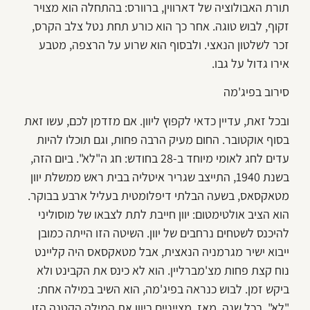
תורת האבולוציה של דארווין, ברוורס: בהתחלה הוא מצויר
זקוף, לבוש טוגה. אחר כך הוא כורע תחת נטל צלב הקרס,
זכר לשלטון הנאצי. ולבסוף הוא שרוע על הרצפה, מטבע
אירו גדול על גבו.
סירוב בפיג'מה
ובכל זאת, עדיין כדאי לקפוץ ליוון. אם מזדמן לכם, עשו זאת
בסוף אוקטובר. החום מעיק הרבה פחות, וגם תוכלו להיות
עדים לחג לאומי מיוחד ב-28 בחודש: חג ה"לא". ביום הזה,
בשנת 1940, התייצב שגריר איטליה בבית ראש ממשלת יוון
מטאקסאס, בשעה הבלתי דיפלומטית בעליל ארבע בבוקר.
הוא הציב אולטימטום: יוון חייבת לתת לצבאו של מוסוליני
להיכנס לשטחים נרחבים של יוון. השיטה הזו הייתה כמובן
ייבוא ישיר מגרמניה הנאצית, אבל מטאקסאס היה קליינט
נוח קצת פחות מצ'מברליין. הוא לא כינס את הקבינט ולא
ביקש זמן. לבוש כנראה בפיג'מה, הוא השיב במילה אחת:
"לא". בכל שנה, מאז, מצייניים ביוון את המילה הקטנה הזו