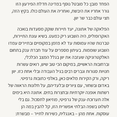
הפחד מובן: כל מובטל נוסף במדינה חדלת הפירעון הזו
גורר אחריו את היבשת, ואחריה את העולם כולו. בקיץ הזה,
חצי עולם כבר שר יוון.
הפלאקה של אתונה, יעד תיירות שוקק מסעדות בואכה
האקרופוליס, היה השבוע ריק כמעט. בשיא עונת התיירות,
טברנות שהיו עמוסות עד לא מזמן במקומיים ובתיירים עמדו
השבוע שוממות. בעיתון מספרים על עוד חברת ענק בתחום
האלקטרוניקה שעזבה את יוון בגלל המצב הכלכלי,
וברחובות הראשיים, במיקום הכי טוב שיש, רואים עשרות
חנויות סגורות וגברים רבים בגיל העבודה ובלי אחת כזו. יוון
ריקה, ורק הקירות מלאים כאן, באלפי כתובות גרפיטי.
באדום ובשחור, עם ציורים ובלעדיהם, על חלונות הראווה של
רשתות אופנה יוקרתיות ובחצרות בתים. אתונה היא בימים
אלה תערוכת-ענק של גרפיטי, מוזיאון לתסכול. גם בלי
לשלוט בשפה הבלתי אפשרית הזו, קל להבין במה הן
עוסקות. אחת מהן – באנגלית, כשירות לתייר – מבשרת: