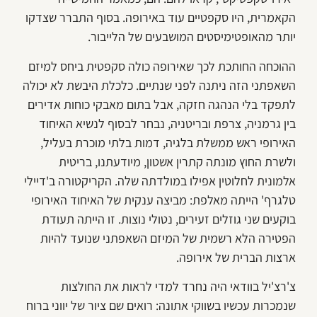
הקאמרית, היו סקפטיים עוד באירופה. בסוף התברר שצדקו
יותר מהאופטימיסטים המושבעים של הלייבור.
ההוכחה החותכת לכך שאירופה כולה סקפטית ביחס למיזם
השאפתני הזה ניתנה לפני שנתיים. כלכלת היבשת לא יכולה
לתפקד בלי הנהגה חזקה, אבל בתום מאבקי כוחות אדירים
בין גרמניה, צרפת ובריטניה, נבחר לבסוף לנשיא האיחוד
האירופי ראש ממשלת בלגיה, דמות בלתי מוכרת בעליל,
ולשרת החוץ מונתה קתרין אשטון, מיודעתנו, בריטית
אלמונית לחלוטין אפילו במולדתה שלה. הקריקטורה ב'דיילי
טלגרף' הייתה מאלפת: מביצה ענקית של האיחוד האירופי
בוקעים שני גוזלים זעירים, נטולי נוצות. זו הייתה תעודת
הפטירה הלא רשמית של המיזם השאפתני שנועד להיות
ארצות הברית של אירופה.
צ'רצ'יל בוודאי היה נחרד למדי לראות את החולצות
שנמכרות עכשיו בשווקי אתונה: רואים שם ציור של יווני ברוח