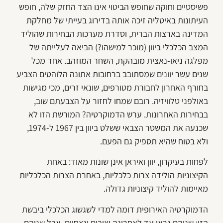
פשיסטיים וחוקה שחופש הביטוי אינו הצד החזק שלה, חופש
העיתונות באיטליה זיכה אותה בדירוג בעייתי של מחלקת
המדינה בארצות הברית, וסדרת מערכות הבחירות שהוליד
המצב הכלכלי ביוון (מוכר למישהו?) הביאה לעלייתה של
מפלגה ניאו-נאצית מובהקת, השחר המוזהב. אחד מכל
שנים עשר יוונים שמסתובב ברחובות אתונה הלוהטים הצביע
בחורף האחרון לחבורת מטורפים, שונאי זרים, מכי מגישות
באולפני טלוויזיה. רובם שמחו לחזור על הצבעתם שוב,
בבחירות האחרונות. ערש הדמוקרטיה? המורשת הזו לא
שכנעה את המשטר הצבאי ששלט ביוון בין 1967 ל-1974,
ולא בטוח שהיא תספיק גם הפעם.
לפחות בעיקרון, יוון ואיראן אינן שונות מאוד: באחת
הקיצוניות הולידה צרות כלכליות, באחרת הצרות הכלכליות
מאיימות להוליד קיצוניות גדולה.
הדמוקרטיה האירופית דומה למדי לשגשוג הכלכלי ביבשת
הזו: שניהם נראו עד לאחרונה יציבים ונצחיים, אבל שניהם