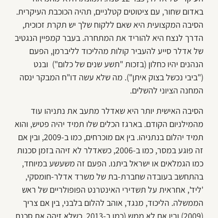
באדום שחור, עם ציטוטים קטלניים, תהיה הכוכבת העיקרית.
הסיבה המקצועית היא שאם ללקוח שלך יש תקרת זכוכית,
הדרך לנצח היא להוריד את המתחרה. בעבר קמפיין הנגטיב
של אדלר סייע להעביר קולות מהליכוד לליברמן, הפעם
הנהנים יהיו כחלון (בזכות "תשע שנים של כלום") ובנט
("ביבי נכשל בצוק איתן"). מה שלא עשה דו"ח המבקר ינסה
המחנה הציוני להשלים.
הסיבה האישית יותר היא שאדלר מתעב את נתניהו עוד
מהמילניום הקודם. בארגז הכלים שלו תמיד יהיה פטיש, והוא
תמיד יהלום בנתניהו. בין אם מוכרחים, כמו ב-2009, ובין אם
זה פוגע במסר, כמו ב-2006, כשאדלר לא זיהה בזמן סכנות
כמו הגמלאים או ישראל ביתנו. הפעם זה משעשע במיוחד,
בהתחשב בעובדה שחברת-בת של משרד אדלר-חומסקי,
'ליד', אחראית על תשדירי האינטרנט הפופולריים של ראש
הממשלה. הליכוד, מנגד, אוהב להלום בלבני, בין אם צריך
(2009) ובין אם לא ממש (כמו ב-2013, כשלא זיהה את סכנת