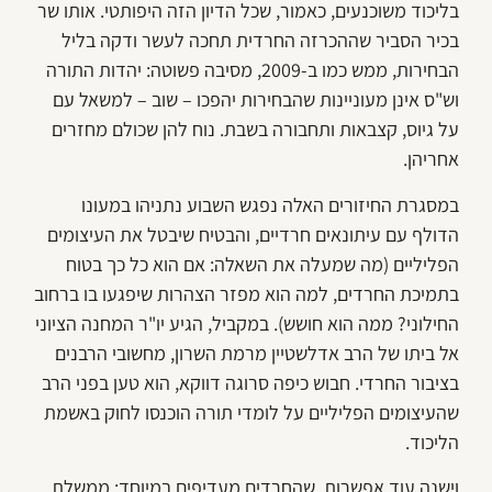
בליכוד משוכנעים, כאמור, שכל הדיון הזה היפותטי. אותו שר
בכיר הסביר שההכרזה החרדית תחכה לעשר ודקה בליל
הבחירות, ממש כמו ב-2009, מסיבה פשוטה: יהדות התורה
וש"ס אינן מעוניינות שהבחירות יהפכו – שוב – למשאל עם
על גיוס, קצבאות ותחבורה בשבת. נוח להן שכולם מחזרים
אחריהן.
במסגרת החיזורים האלה נפגש השבוע נתניהו במעונו
הדולף עם עיתונאים חרדיים, והבטיח שיבטל את העיצומים
הפליליים (מה שמעלה את השאלה: אם הוא כל כך בטוח
בתמיכת החרדים, למה הוא מפזר הצהרות שיפגעו בו ברחוב
החילוני? ממה הוא חושש). במקביל, הגיע יו"ר המחנה הציוני
אל ביתו של הרב אדלשטיין מרמת השרון, מחשובי הרבנים
בציבור החרדי. חבוש כיפה סרוגה דווקא, הוא טען בפני הרב
שהעיצומים הפליליים על לומדי תורה הוכנסו לחוק באשמת
הליכוד.
וישנה עוד אפשרות, שהחרדים מעדיפים במיוחד: ממשלת