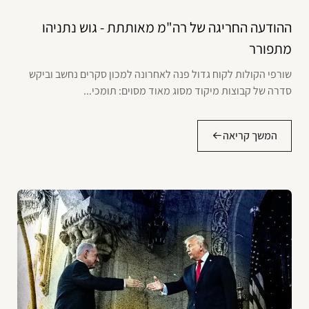
ההודעה החריגה של רה"מ מאותתת - גוש נתניהו
מתפורר
שורפי הקולות לקוח גדול פנה לאחרונה למכון סקרים נחשב וביקש
סדרה של קבוצות מיקוד מסוג מאוד מסוים: תומכי...
המשך קריאה