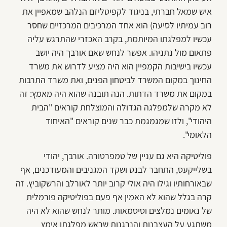
איש שמאל חברתי, בניגוד לקפיטליזם הנלהב שמאפיין את
רוב עמיתיו לסיעה) הוא אחד המרכיבים המרכזיים שחסר
עכשיו למפלגתו המיותמת, בקרב האכזרי שהתרגש עליה
פתאום מול נתניהו. אפשר לנחש שאם אורבך היה יושב
עכשיו בישיבות הקמפיין הוא היה מציע לדרוש את משרד
החינוך במקום המשרד לביטחון הפנים, ואת משרד התרבות
במקום את משרד הדתות. הנה תובנה שהוא היה מאמץ: זה
לא מקרה שלמפלגה הגדולה והמוצלחת קוראים "הבית
היהודי", ולזו שמגמגמת כבר שנים קוראים "האיחוד
הלאומי".
פוליטיקה היא גם עניין של טמפרטורה. אורבך, יהודי
בשלייקעס, התחבר לבנט ושקד המגניבים והמעודכנים, אף
שבאורחותיו וגילו היה אולי קרוב יותר לאורלב והרשקוביץ. זה
קרה בגלל שהוא לא האמין אף פעם בפוליטיקה פורמלית
של נאומים נמלצים וסיסמאות. מותר לנחש שהוא לא היה
משתגע על העצבנות והנרגנות שראש מפלגתו אימץ