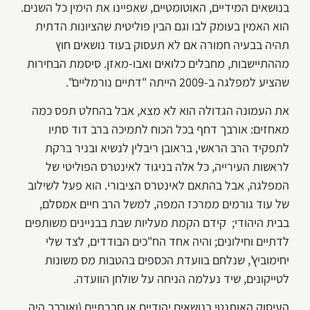
בנושאים המידיים, האוטומטיים, שאפיינו את הימין כל השנים.
הוא האמין בעומק לבו וגם הבין פוליטית שהציונות הדתית
תהיה בבעיה חמורה אם לא תעסוק בעוד נושאים חוץ
מההתיישבות, מחבלים כלואים ואבו-מאזן. סיסמת הבחירות
שהציע למפלגה ב-2009 הייתה "דתיים נורמליים".
את העמונה הגדולה הוא לא מצא, אבל בהחלט תפס כמה
מאחזים: אורבך דחף בכל הכוח לתמיכה ברב דוד סתיו
לתפקיד הרב הראשי, בראובן ריבלין לנשיא ובניר ברקת
לראשות העירייה, כל אלה בניגוד לאינטרס הפוליטי של
המפלגה, אבל בהתאם לאינטרס הציבורי. הוא פעל לשילוב
של עוד גורמים ממרכז המפה, למשל הרב חיים אמסלם,
בבית היהודי; קידם הקמת מעליות שבת בבניינים משותפים
לדתיים וחילונים; והיה אחד הח"כים הבודדים, לצד שלי
יחימוביץ', שנלחם בוועדת הכספים בהטבות מס משונות
לטייקונים, שיד נעלמה הניחה על שולחן הוועדה.
העיסוק האותנטי בנושאים יהודיים או חברתיים (ואורבך היה