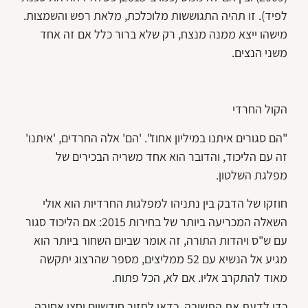
לפיד). זו תהיה התגוששות מלוכלכת, מלאת רפש והשמצות.
מישהו ייצא ממנה מנצח, רק שלא ברור כלל אם זה אחד
משני הנצים.
הקול החרדי
"הם סגורים איתנו במיליון אחוז". 'הם' אלה החרדים, 'איתנו'
זה עם הליכוד, והדובר הוא אחד משריה הבכירים של
מפלגת השלטון.
חוזקו של הדבק בין נתניהו למפלגות החרדיות הוא אולי
השאלה המכריעה ביותר של בחירות 2015: אם הליכוד סגור
עם ש"ס ויהדות התורה, זה אומר שביום השחור ביותר הוא
מגיע אל הנשיא עם 52 ממליצים, מספר שהרצוג יתקשה
מאוד להתקרב אליו. אם לא, הכל פתוח.
כדי לדעת את התשובה, כדאי לחזור חודשיים וחצי אחורה,