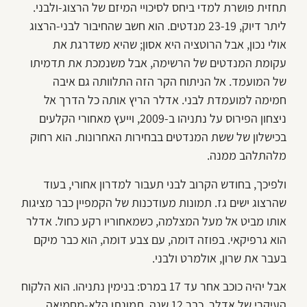
תחזית פושרת למדי ביחס לסיכויי המיזם של הרצוג-ולבני.
ליתר דיוק, 23-19 מנדטים. הוא חשב שהחיבור לבני-הרצוג
אולי נכון, אבל הרוטציה היא אסון; שהיא משדרגת את
עקומת המנדטים של הרשימה, אבל משנמכת את תדמיתו
של המועמד. אל הניתוח הקר הזה התלוותה גם איבה
חמימה למועמדת לבני. אדלר הריץ אותה כל הדרך אל
ניצחון הפירוס על נתניהו ב-2009, וייעץ מאחורי הקלעים
בכישלון של ששת המנדטים בבחירות האחרונות. הוא רחוק
מלהתלהב ממנה.
ולפיכך, בחודש הקרוב לבני תעבור למדרון אחורי, בעוד
שהרצוג ישים גז. תמונות מעודכנות של הקמפיין כבר מציגות
אותו מביט אל מעל המצלמה, כשמאחוריו רקע כחול. אדלר
הוא גרפיקאי. בפוזה דומה, עם צבע דומה, הוא כבר מיקם
בעבר את שרון, אולמרט ולבני.
אבל יהיה כוכב אחר עד 17 במרס: בנימין נתניהו. הוא הלקוח
העיקרי של אדלר, כבר 12 שנה. תמונתו הלא-מחמיאה