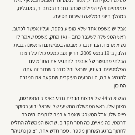
ממאתיים אלף המילים שכתב נתניהו בכתב יד, באנגלית,
במהלך דיוני המליאה וישיבות הסיעה.
אבל יש משפט אחד שלא מופיע בספר, ועליו אפשר לכתוב.
ראש הממשלה לשעבר כתב – ואז מחק, משפט שאמר לו
נשיא ארצות הברית ברק אובמה בפגישתם הראשונה בבית
הלבן, ב־19 במאי 2009. הדיון נסב כמעט כולו על רצונו
הבלתי מתפשר של אובמה להתניע את המו"מ עם
הפלסטינים. בעיניו, ישראל והליכודניק שחזר זה עתה
להנהיג אותה, היו הבעיה העיקרית שתקעה את המזרח
התיכון.
הנשיא ה־44 של ארצות הברית נודע באיפוק המפורסם,
הצונן שלו. ראש הממשלה התשיעי של ישראל ידוע בפוקר
פייס שלו. אבל המשפט שאמר אובמה לנתניהו היה כה
דרמטי, כה מאיים, כה חסר תקדים, שראש הממשלה החליט
לחתוך ברגע האחרון מספרו. ספר חדש אחר, "צופן נתניהו"