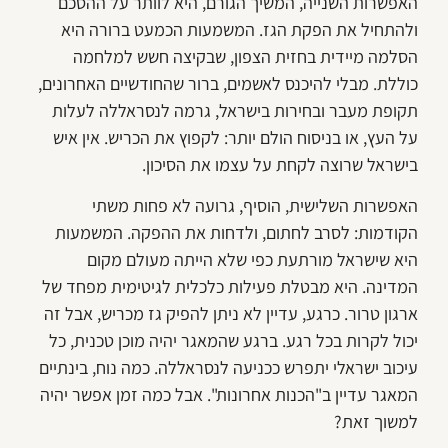
האפשרות השנייה, המשיך הגורם, היא לוותר על ההסכם
ולהתחיל את הפקת הגז. המשמעות הכמעט ברורה היא
הסלמה מיידית בחזית הצפון, שבקיצה חשש למלחמה
כוללת. מבלי להיכנס לאשמים, ברור שהחודשיים האחרונים,
תקופת מעבר ובחירות בישראל, גרמה לנסראללה לעלות
על העץ, או בניסוח הולם יותר: לקפוץ את הכריש. אין איש
בישראל שרוצה לקחת על עצמו את הסיכון.
האפשרות השלישית, הוסיף, גרועה לא פחות משתי
הקודמות: לסרב לחתום, ולדחות את ההפקה. המשמעות
היא שישראל מורתעת כפי שלא הייתה מעולם מקום
המדינה. היא מבטלת פעילות כלכלית לגיטימית מפחד של
ארגון טרור. כרגע, עדיין לא ניתן להפיק גז מכריש, אבל זה
יכול לקרות בכל רגע. ברגע שהמאגר יהיה מוכן טכנית, כל
עיכוב ישראלי יתפרש ככניעה לנסראללה. כמה נוח, בינתיים
המאגר עדיין ב"הכנות אחרונות". אבל כמה זמן אפשר יהיה
למשוך זאת?