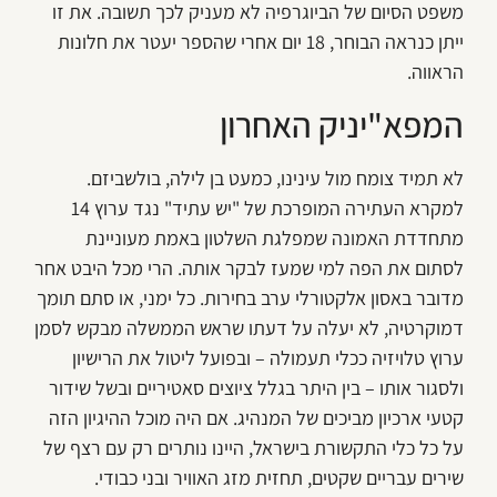
משפט הסיום של הביוגרפיה לא מעניק לכך תשובה. את זו
ייתן כנראה הבוחר, 18 יום אחרי שהספר יעטר את חלונות
הראווה.
המפא"יניק האחרון
לא תמיד צומח מול עינינו, כמעט בן לילה, בולשביזם.
למקרא העתירה המופרכת של "יש עתיד" נגד ערוץ 14
מתחדדת האמונה שמפלגת השלטון באמת מעוניינת
לסתום את הפה למי שמעז לבקר אותה. הרי מכל היבט אחר
מדובר באסון אלקטורלי ערב בחירות. כל ימני, או סתם תומך
דמוקרטיה, לא יעלה על דעתו שראש הממשלה מבקש לסמן
ערוץ טלויזיה ככלי תעמולה – ובפועל ליטול את הרישיון
ולסגור אותו – בין היתר בגלל ציוצים סאטיריים ובשל שידור
קטעי ארכיון מביכים של המנהיג. אם היה מוכל ההיגיון הזה
על כל כלי התקשורת בישראל, היינו נותרים רק עם רצף של
שירים עבריים שקטים, תחזית מזג האוויר ובני כבודי.