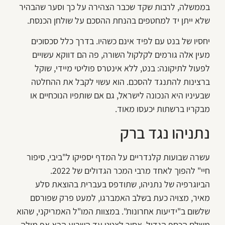
בממשלה, לרבות שקד שכבר הצהירה על כך וסער שהבהיר
שלא ייתן יד למחטפים בהנחת ההסכם על שולחן הכנסת.
יחסיו של בנט עם לפיד אינם כשהיו. בדרך כלל סכסוכים
מעין אלה גורמים לקלקול השורה, פה הם דווקא עשויים
לפעול לתיקונה: בנט, ללא אינטרס פוליטי מיידי, שוקל
ברצינות להתנגד להסכם. הוא עשוי לקבל את ההחלטה
שבעיניו היא הנכונה לישראל, גם אם שותפיו הנוכחיים או
מבקריו ברשתות יכעסו מאוד.
נתניהו נגד ברק
עשרה שבועות קלנדריים על המדף יספיקו ל"ביבי, סיפור
חיי" להפוך לאחד מרבי המכר הגדולים של 2022.
הביוגרפיה של נתניהו, שתודפס בעברית בהוצאת סלע
מאיר, מצויה כעת בשלב האמברגו, למעט פרק שפורסם
שלשום ב"ידיעות אחרונות". במצוות המו"ל האמריקני, שהוא
משלם הכסף הגדול, אסור לצטט עד השבוע הבא אף מילה