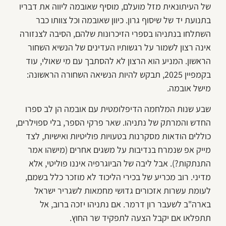
של העיתונאית מזל מועלם, מוסיף שאובמה ליווה את דבריו
בתנועת יד של שיסוף גרון. כיוון שאובמה וכל צוותו כבר
השתלחו בנתניהו בספרי הזיכרונות שלהם, הסיבה לצנזורה
אינה רצון לשמור על רגשותיו העדינים של הנשיא השחור
הראשון. המניע הוא הרצון לא להסתבך עם מי שאולי, עוד
בקמפיין 2025, תבקש להיות הנשיאה השחורה הראשונה:
מישל אובמה.
שבע שנות המלחמה הדיפלומטית עם אובמה הן לב ספרו
החדש והמרתק של נתניהו. שאר פרקי הספר, בלי ספוילרים,
כוללים הודאות מסקרנות בטעויות פוליטיות ואישיות, לצד
מייק אפ שנמרח בנדיבות על משגים אחרים (מישהו אמר
התנתקות?). אבל ליבה של הביוגרפיה איננו פוליטי, אלא
מדיני. רוב מכריע של בכירי הליכוד לא מוזכר כלל בשמם,
לעומת עשרות אזכורים גדושי מחמאות לשגריר ישראל
בארה"ב לשעבר רון דרמר. אם נתניהו יזכה ברוב, אל
תתפלאו אם יקבל הצעה לתפקיד שר החוץ.