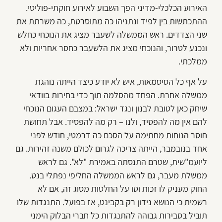
האירוע הכלכלי-מדיני הפך השבוע לאירוע חוקתי-פוליטי.
ההתכתשות בין לפיד ונתניהו כה מתוסרטת, כה משרתת את
שני הצדדים. ראש הממשלה לשעבר מציג את הנוכחי כחלש
ונכנע לטרור, והנוכחי מציג את הלשעבר כחסר אחריות ולא
ממלכתי.
על אף כל הסיסמאות, איש לא יודע כיצד הייתה נוהגת
ממשלה אחרת. הפחד מהסלמה תוך כדי בחירות בוודאי
שיחק כאן לטובת לבנון ונגד ישראל: במצבם העגום הנוכחי
להם אין מה להפסיד, ולנו – רק מה להפסיד. אבל תחושת
חוסר הנוחות מחתימה על הסכם כה דרמטי, חודש לפני
אחד בנובמבר, הייתה צריכה לגרום לכולם משנה זהירות. גם
ליועמ"שית, שטרם התנסתה באמירת "לא". גם לראש
ממשלת מעבר, גם לראש הממשלה החליפי נפתלי בנט.
החוק מעניק לו זכות וטו על החלטות מסוג זה, אם לא
רשמית כי הנושא נידון רק בקבינט, אז בפועל. התנגדות שלו
תוביל בסבירות גבוהה להתנגדות כל חברי הבלוק הימני