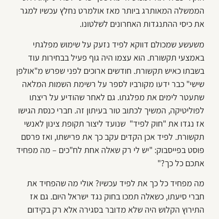
הממשלה המאותרג ביותר מאז אולמרט נחלץ עכשיו למגר
את כיסי ההתנגדות האחרונים לשלטונו.
משעשע שמכולם דווקא לפיד נזעק על שימוש מפלגתי
באמצעי תקשורת. הוא עצמו היה גוף פעיל בבחירות עוד
בשבתו כאיש תקשורת. חודשים ארוכים לפני שפרש מ"אולפן
שישי" כבר ידעו מקורביו לספר על רשימת השמות המלאה
שתעטר לימים את מפלגתו. גם לאחר שהודיע על ריצתו
לפוליטיקה, המשיך לכתוב טור בעיתון זה. חברי כנסת הגישו
אז נגדו את "חוק לפיד" שנועד ליצור תקופת צינון לאנשי
תקשורת. לפיד אכן הקדים עקב כך את פרישתו, ואז פרסם
פוסט בפייסבוק: "יש לי רק שאלה אחת לח"כים – מה מפחיד
אתכם כל כך?"
מה מפחיד כל כך את לפיד עכשיו? אולי מה שהפחיד את
חברי סיעתו, כשאלה תמכו בחוק נגד ישראל היום. גם אז
התירוץ הקלוש היה שלא מדובר בסגירה אלא רק בקידום