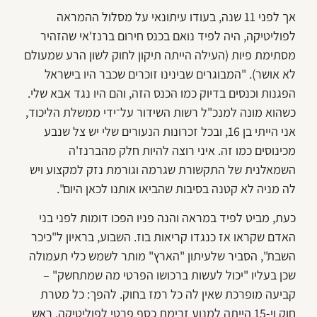
אך לפני 11 שנה, בעודו עיתונאי על מסלול ההמראה
לפוליטיקה, היה לפיד נואם בכנס חירום ברנז'אי שהזהיר
מסתימת פיות (העילה הייתה תיקון לחוק לשון הרע שמעולם
לא אושר). "המבוגרים שבינינו זוכרים שכבר היו בישראל
הפגנות וכנסים בדיוק כמו הכנס הזה, והם היו נגד אבא שלי.
כשהוא מונה למנכ"ל רשות השידור על־ידי ממשלת הליכוד,
אני הייתי בן 16, ובכל זכרונות הנעורים שלי יש צל שנבע
מכינוסים כמו זה. איני רוצה להיות חלק מהברנז'ה
השמאלנית של התקשורת שגרמה וגורמת נזק למקצוע ויש
לה מניה לא קטנה בסיבות שהביאו אותנו לכאן היום".
כעת, מביט לפיד במראה והנה פניו הפכו דומות לפני בני
האדם שקראו אז כנגדו קריאות בוז. השבוע, בראיון ל"כיכר
השבת", הסביר שלעיתון "הארץ" מותר לשמש כלי תעמולה
שכן בעליו "יכול לעשות ברכושו הפרטי מה שמתחשק" –
קביעה מופרכת שאין לה כל רמז בחוק. להפך: כל מטרת
חוק וי-15 הייתה למנוע זרימת כסף פרטי לפוליטיקה. ראש