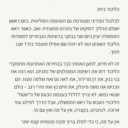
הליכוד ביתו
לבלבול המדיני מצטרפת גם המהומה הפוליטית. ביום ראשון
יושלם תהליך דחיקתו של נתניהו ממצודת-זאב. כאשר ראש
הממשלה יעיין ביום שני בבוקר ברשימת הנבחרים למוסדות
הליכוד השונים הוא לא יזהה שם אפילו מועמד בודד שבו
תמך.
זה לא חדש, למען האמת: כבר בבחירות האחרונות מתפקדי
הליכוד דחו את רשימת המומלצים של נתניהו. הוא רצה את
בני בגין, את דן מרידור, את לאה נס ואת שלמה מעוז. הם
הכניסו את משה פייגלין, את חיים כץ ואת מירי רגב – כולם
שנואי נפשו. לא צריך לזלזל בעצמת הכעס של ה"שטח"
הליכודי העבש על ראש הממשלה, אבל הדרך לפילוג עוד
ארוכה. לנתניהו, בקצרה, אין על מה ואין עם מי.
אין על מה, כי כדי לפלג צריך סיבה מהותית קצת יותר