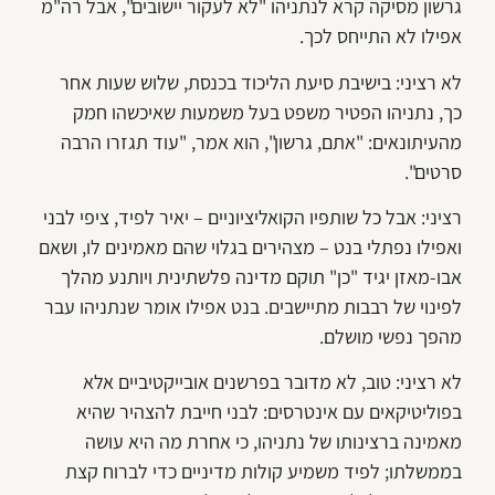
גרשון מסיקה קרא לנתניהו "לא לעקור יישובים", אבל רה"מ
אפילו לא התייחס לכך.
לא רציני: בישיבת סיעת הליכוד בכנסת, שלוש שעות אחר
כך, נתניהו הפטיר משפט בעל משמעות שאיכשהו חמק
מהעיתונאים: "אתם, גרשון", הוא אמר, "עוד תגזרו הרבה
סרטים".
רציני: אבל כל שותפיו הקואליציוניים – יאיר לפיד, ציפי לבני
ואפילו נפתלי בנט – מצהירים בגלוי שהם מאמינים לו, ושאם
אבו-מאזן יגיד "כן" תוקם מדינה פלשתינית ויותנע מהלך
לפינוי של רבבות מתיישבים. בנט אפילו אומר שנתניהו עבר
מהפך נפשי מושלם.
לא רציני: טוב, לא מדובר בפרשנים אובייקטיביים אלא
בפוליטיקאים עם אינטרסים: לבני חייבת להצהיר שהיא
מאמינה ברצינותו של נתניהו, כי אחרת מה היא עושה
בממשלתו; לפיד משמיע קולות מדיניים כדי לברוח קצת