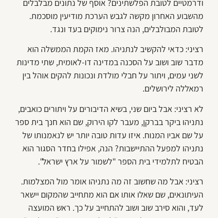
ודרמטיים לטובת הפלשתינים? אוסף של נתונים מבלבלים
מהשבוע האחרון מקשה לגבש הערכת מודיעין מוסכמת.
לטובת המבולבלים, הנה צרור נימוקים בעד ונגד.
רציני: כדאי להקשיב לנתניהו. מאז הקמת הממשלה הוא
מדבר שוב ושוב על הסכנה במדינה דו-לאומית, שתי מדינות
לשני עמים, ויתור על חבלי מולדת ונכונות להקים אוהל בין
רמאללה לירושלים.
לא רציני: אבל ביום שני, בשיא הדיבורים על ויתורים כואבים,
נתניהו ביקר בברקן, מעבר לקו הירוק, שם הוא חנך בית ספר
על שם אביו המנוח. איזו עדות טובה יותר יש לנאמנותו של
נתניהו למפעל ההתיישבות? הנה, אפילו בחדר הסגור הוא
הבטיח לתלמידי בית הספר "לשמור על ארץ ישראל".
רציני: אבל מה שחשוב זה מה נתניהו אומר מול המצלמות.
העיתונאים, שם שאלו אותו אם הוא מתחייב שהמקום יישאר
לעד, והוא סירב שוב ושוב להתחייב על כך. ראש המועצה