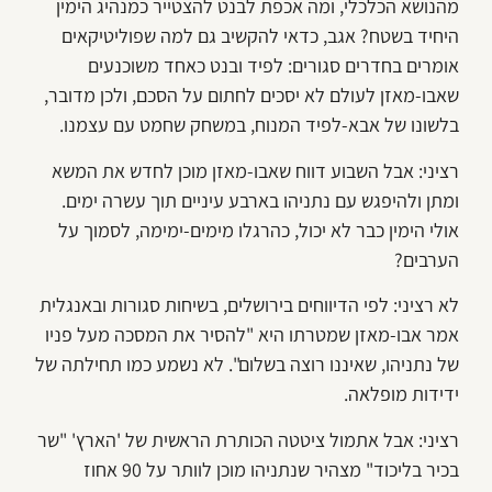
מהנושא הכלכלי, ומה אכפת לבנט להצטייר כמנהיג הימין
היחיד בשטח? אגב, כדאי להקשיב גם למה שפוליטיקאים
אומרים בחדרים סגורים: לפיד ובנט כאחד משוכנעים
שאבו-מאזן לעולם לא יסכים לחתום על הסכם, ולכן מדובר,
בלשונו של אבא-לפיד המנוח, במשחק שחמט עם עצמנו.
רציני: אבל השבוע דווח שאבו-מאזן מוכן לחדש את המשא
ומתן ולהיפגש עם נתניהו בארבע עיניים תוך עשרה ימים.
אולי הימין כבר לא יכול, כהרגלו מימים-ימימה, לסמוך על
הערבים?
לא רציני: לפי הדיווחים בירושלים, בשיחות סגורות ובאנגלית
אמר אבו-מאזן שמטרתו היא "להסיר את המסכה מעל פניו
של נתניהו, שאיננו רוצה בשלום". לא נשמע כמו תחילתה של
ידידות מופלאה.
רציני: אבל אתמול ציטטה הכותרת הראשית של 'הארץ' "שר
בכיר בליכוד" מצהיר שנתניהו מוכן לוותר על 90 אחוז