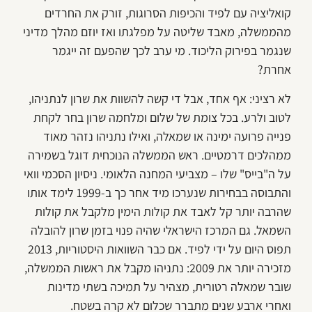
קואליציה עם לפיד והכיפות הסרוגות, זורק את החרדים
מהממשלה, מאבד שליטה על מפלגתו ואז יוזם מהלך מדיני
שנגמר בפירוק הליכוד. מי ערב לכך שהפעם זה ייגמר
אחרת?
לא רציני: אף אחד, אבל די קשה להשוות את שרון לנתניהו,
לטוב ולרע. בכל צומת של שלום ומלחמה שרון בחר לקחת
פנייה פרועה ימינה או שמאלה, ואילו נתניהו נזהר מאוד
ממהלכים דרמטיים. ראש הממשלה הנוכחית דוגל בשמירה
על ה"בייס" שלו – מצביעי המחנה הלאומי. ניסיון הסכמי וואי
והתבוסה בבחירות שנערכו מיד אחר כך ב-1999 לימד אותו
שהרבה יותר קל לאבד את קולות הימין מלקבל את קולות
השמאל. גם המרכז הישראלי שהיה פנוי בזמן שרון להובלה
תפוס היום על ידי לפיד. אם כבר השוואות היסטוריות, 2013
מזכירה יותר את 2009: נתניהו מקבל את ראשות הממשלה,
שובר שמאלה רטורית, מצהיר על תמיכה בשתי מדינות
ואחרי ארבע שנים מתברר שכלום לא קרה בשטח.