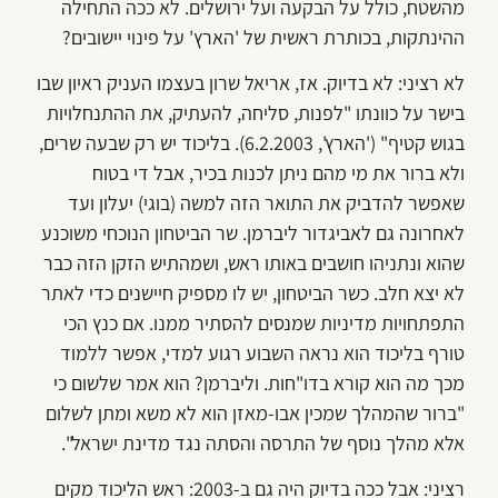
מהשטח, כולל על הבקעה ועל ירושלים. לא ככה התחילה
ההינתקות, בכותרת ראשית של 'הארץ' על פינוי יישובים?
לא רציני: לא בדיוק. אז, אריאל שרון בעצמו העניק ראיון שבו
בישר על כוונתו "לפנות, סליחה, להעתיק, את ההתנחלויות
בגוש קטיף" ('הארץ', 6.2.2003). בליכוד יש רק שבעה שרים,
ולא ברור את מי מהם ניתן לכנות בכיר, אבל די בטוח
שאפשר להדביק את התואר הזה למשה (בוגי) יעלון ועד
לאחרונה גם לאביגדור ליברמן. שר הביטחון הנוכחי משוכנע
שהוא ונתניהו חושבים באותו ראש, ושמהתיש הזקן הזה כבר
לא יצא חלב. כשר הביטחון, יש לו מספיק חיישנים כדי לאתר
התפתחויות מדיניות שמנסים להסתיר ממנו. אם כנץ הכי
טורף בליכוד הוא נראה השבוע רגוע למדי, אפשר ללמוד
מכך מה הוא קורא בדו"חות. וליברמן? הוא אמר שלשום כי
"ברור שהמהלך שמכין אבו-מאזן הוא לא משא ומתן לשלום
אלא מהלך נוסף של התרסה והסתה נגד מדינת ישראל".
רציני: אבל ככה בדיוק היה גם ב-2003: ראש הליכוד מקים