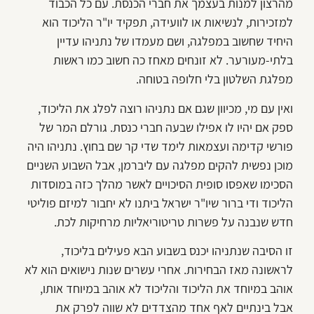
מהרצון למנות בעצמך את חברי הכנסת. עם כל הכבוד
למזכירות, לנשיאות או לוועידה, תפקיד יו"ר הליכוד הוא
היחיד שחשוב במפלגה, ושם מעמדו של נתניהו עדיין
בלתי-מעורער. לא זונחים מאחז כה חשוב כמו ראשות
מפלגת השלטון בלי חלופה בטוחה.
ואין עם מי, מכיוון שגם אם נתניהו רוצה לפלג את הליכוד,
ספק אם יהיו לו אפילו שבעה חברי כנסת. גורלם המר של
פורשי קדימה ועצמאות לימד שדי קר שם בחוץ. נתניהו היה
מוכן נפשית להקים מפלגה עם ליברמן, אבל השבוע השניים
הסכימו שאפסו סופית הסיכויים לאשר מהלך כזה במוסדות
הליכוד ודי ברור שיו"ר ישראל ביתנו לא יחבור למיזם פוליטי
חדש שנבנה על פשרות טריטוריאליות מרחיקות לכת.
זו הסיבה שנתניהו יכנס בשבוע הבא פעילים בליכוד,
לראשונה מאז הבחירות. אחרי עשרים שנות נישואים הוא לא
אוהב במיוחד את הליכוד והליכוד לא אוהב במיוחד אותו,
אבל בינתיים לאף אחד מהצדדים לא שווה לפרק את