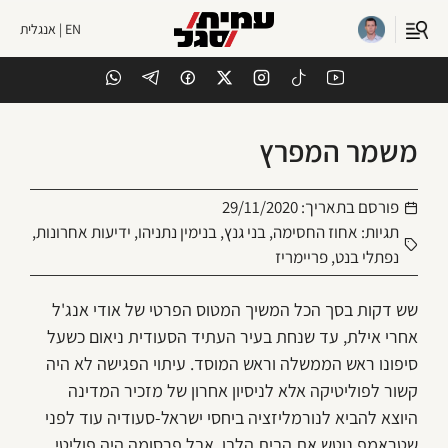
EN | אנגלית
משמר המפרץ
פורסם בתאריך:
29/11/2020
תגיות:
אחוז החסימה
,
בני גנץ
,
בנימין נתניהו
,
ידיעות אחרונות
,
נפתלי בנט
,
פריימריז
שש דקות בסך הכל המשיך המטוס הפרטי של אודי אנג'ל
אחרי אילת, עד שנחת בעיר העתיד הסעודית ניאום כשעל
סיפונו ראש הממשלה וראש המוסד. עיתוי הפגישה לא היה
קשור לפוליטיקה אלא לניסיון אחרון של מזכיר המדינה
היוצא להביא לנורמליזציה ביחסי ישראל-סעודיה עוד לפני
שטראמפ נוטש את הבית הלבן. אבל פרסומה היה פוליטי