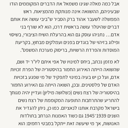
אבל כמה מאלה שגינו משמאל את הדברים המקוממים הודו
שבעיניהם, ההשוואה אינה מנותקת מהמציאות. ראש
הממשלה לשעבר אהוד ברק הסביר ש"ביבי עושה את אותם
דברים שהיטלר עושה בראשית דרכו, הוא לא שורף בני
אדם… נתניהו עוסק גם הוא בהרעלת השיח הציבורי, בשיסוי
ופילוג בזיהוי של בוגדים בפנים ועמלקים מבחוץ, בקריעת
המוסדות והפרדת הרשויות, בריסוק מערכת המשפט".
לא מזמן נכתב, ביחס למינויו של אפי איתם ליו"ר יד ושם,
שהשואה הייתה האירוע החמור בהיסטוריה של הפרת זכויות
אדם, ועל כן יש בעיה במינוי לתפקיד של מי שפגע בזכויות
האדם של פלסטינים. ובכן, השואה הייתה גם האירוע החמור
בהיסטוריה של רצח נשים (כשלושה מיליון) ועדיין יהיה מגוחך
להתריע שהתרחבות התופעה המקוממת של רצח נשים
בישראל מקרבת אותנו לנאציזם. כמו כן, ניתן להגדיר את
השנים 1939־1945 גם כשוד האמנות הנרחב בתולדות
האנושות, אך מי שיעשה זאת ייתקל במבטי רחמים: הוא