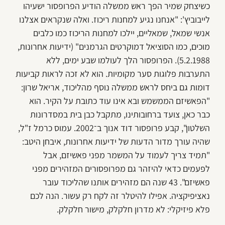
כשיצחק שמיר הפך ראש ממשלה הודיע הפרופסור ישעיהו
לייבוביץ': "אנחנו נגיע למחנות ריכוז. ואלה שנקראים אצלנו
אנשי שמאל, שמאליים, יילכו למחנות הריכוז כמו כלבים
מוכים, כמו הסוציאל דמוקרטים הגרמנים" (ידיעות אחרונות,
5.2.1988). הפרופסור הלך לעולמו שבע ימים, ללא
התערבות פלוגות סער מקומיות. הוא לא זכה לראות קביעות
דומות גם ביחס לראש ממשלה נוסף מהליכוד, אריאל שרון:
"הפאשיזם הממשמש ובא אינו עוד כתובת על הקיר. הוא
כבר כאן, צועד ברחובותינו, מתקבל כבן בית במסדרונות
השלטון", קבע פרופסור דוד אנוך ב־2002. עמוס כרמל ז"ל,
שהיה עורך מדור הדעות של ידיעות אחרונות, איבחן היטב:
"תמיד צריך לעמוד על המשמר מפני פאשיזם, אבל
לפעמים כדאי להיזהר גם מפרופסורים המזהירים מפני
פאשיזם". 43 שנה הם מזהירים אותנו שהליכוד עובר
נאציפיקציה. אפילו להיטלר זה לקח רק עשור. הנה לכם
פלא פיזיקלי: לא מדרון חלקלק, מישור חלקלק.