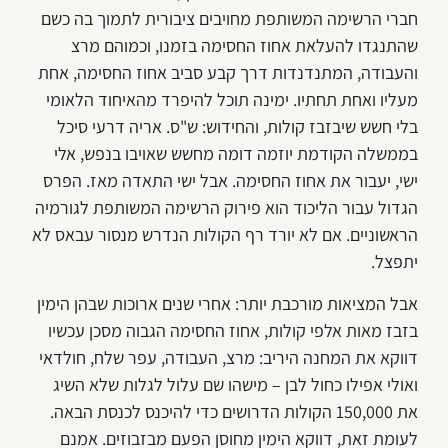
חברי הרשימה המשותפת מחויבים ציבורית לתמוך בה כשם
שהתנגדו להעלאת אחוז החסימה בזמנו, וכמוהם מרצ
והעבודה, המתנדנדות דרך קבע סביב אחוז החסימה, אחת
מעליו ואחת תחתיו. ימינה תוכל להיפרד מהאיחוד הלאומי
בלי חשש שיבזבז קולות, והחידוש: ש"ס. אריה דרעי סיכל
בממשלה הקודמת יוזמה דומה מחשש שאויבו בנפש, אלי
ישי, יעבור את אחוז החסימה. אבל ישי התאדה מאז. הפרס
הגדול עבור הליכוד הוא פירוק הרשימה המשותפת לגורמיה
הראשוניים. אם לא יורד רף הקולות הנדרש מנסור עבאס לא
יתפצל.
אבל המציאות מורכבת יותר: אחרי שנים ארוכות שבהן הימין
בזבז מאות אלפי קולות, אחוז החסימה הגבוה מסכן עכשיו
דווקא את המחנה היריב: מרצ, העבודה, עפר שלח, חולדאי
ואולי אפילו כחול לבן – מישהו שם עלול לגלות שלא השיג
את 150,000 הקולות הדרושים כדי להיכנס לכנסת הבאה.
לעומת זאת, דווקא הימין מחוסן הפעם מבזבוזים. אמנם