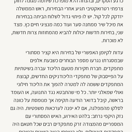
כרגע הסקרים, ובהנחה הלא מופרכת שיוזמה מגונה לחוק
צרפתי רטרואקטיבי תגיע אחרי הבחירות, ראש הממשלה
יזדקק לכל קול. יש לו פיתוי גדול לשלוח הביתה בבחירות
את מיכל שיר ממחנה סער ועוד כמה מנציגי חיים כץ. מצד
שני, בחירות חדשות יכולות להביא מהמחוזות צרות חדשות,
לא מוכרות.
עדות לקיומן האפשרי של בחירות היא קציר מסתורי
שבמסגרתו נגרעו מספר הבוחרים כשבעת אלפים
מתפקדים. חברת חקירות מטעם הליכוד עברה בשיטתיות
על הפייסבוק של מתפקדי הליכודניקים החדשים, קבוצת
המתפקדים ששמה לה למטרה להפוך את הליכוד חילוני
ואולי שמאלני יותר. כל מי שהתבטא נגד התנועה, או העומד
בראשה, קיבל בדואר הודעה תקיפה אך מנומסת על כוונה
לסלקו מהמפלגה, אם לא יפנה לערכאות משפטיות. היה גם
נזק היקפי נרחב: בלהט האירוע, האיש המסתורי עם
המספריים מהמצודה זרק מתפקדים רבים שכל חטאם היה
התפקדות דיגיטלית, ולא בטופסי הנייר הישנים והטובים.