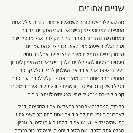
שניים אחוזים
מה שעוללו האלקטורים לשמאל בארצות הברית עולל אחוז
החסימה המקומי לימין בישראל: בשני המקרים מדובר
במחנה שזוכה בדור האחרון ברוב הקולות, אבל מפסיד שוב
ושוב בגלל השיטה: מאז 1992 זכו 7 מ־8 המועמדים
הדמוקרטיים לתמיכת מירב המצביעים, אבל רק חמש
פעמים הצליחו להגיע לבית הלבן. בישראל זכה הימין ליתרון
זעיר ב־1992 אבל איבד את השלטון לרבין בגלל קריסת
התחיה תחת אחוז החסימה; ב-2019 נקלע לסבב ועוד סבב
בגלל כשלון בנט ופייגלין, ובשנים 2003־2020 איבד במצטבר
קרוב לעשרה מנדטים שהיו מבטיחים לו יתר יציבות.
בליכוד, המפלגה שתמכה בהעלאת אחוז החסימה, דנים
לאחרונה באפשרות להוריד את אחוז החסימה לשני אחוז,
כפי שהיה עד 2015, או אפילו להחזיר אותו לימי בן גוריון:
מנדט אחד בלבד. אם הליכוד יתמוך, יהיה לה רוב בכנסת: