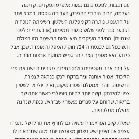
עם רבבות, לפעמים גם מאות אלפי מתפקדים. קדימה
נעלמה, הבית היהודי התפרק, העבודה גוססת ובמרצ ויתרו
על התענוג. נותרה רק מפלגת השלטון. רשימתה הנוכחית
נקבעה כבר לפני שלוש כנסות תמימות (או בעברית: לפני
שנתיים). החידה העיקרית היא: האם הרשימה הזו תצולם
ותשוכפל גם לכנסת ה־24? חוקת המפלגה אומרת שכן, אבל
כידוע, היא מסמך קצת יותר גמיש מחוקת ארצות הברית.
על דבר אחד מסכימים כולם: בחירות מקדימות ישנו את פני
הליכוד. אמיר אוחנה וניר ברקת יזנקו כנראה לצמרת
הרשימה, זוהר ואמסלם ישפרו מיקום, ואילו יולי אדלשטיין
צפוי להידחק: קשה יותר להיות פופולרי כאשר אתה שר
בריאות שחותם על סגרים מאשר יושב־ראש כנסת שנהנה
מהילת ממלכתיות.
שאלת קיום הפריימריז עשויה גם לחרוץ את גורלו של נתניהו
עצמו: אם הימין ישיג ניצחון מצומצם יותר מזה שמנבאים לו