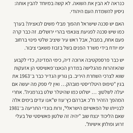
כנראה לא הבין את השואה. לא קשה במיוחד להבין אותה:
ניסיון להשמדת העם היהודי.
האם יש סכנה שישראל תהפוך מבלי משים לנאצית? בערך
כמו שיש סכנה לפגיעת צונאמי בהרי ירושלים. זה כבר קרה
פעם אחת, במבול, אבל ראש עיר שיציב שלטי פינוי ברחוב
יפו יודח בידי משרד הפנים בשל בזבוז משאבי ציבור.
יש כבר פרספקטיבה ארוכה דיה, כימי המדינה, כדי לקבוע
שהאזהרות מהגלישה במדרון הנאצו־פאשיסטי הן אזעקות
שווא לצרכי השחרת היריב. בן גוריון הגדיר כבר ב־1963 את
בגין "טיפוס היטלריסטי מובהק… ואין לי ספק מה יעשה אם
יעלה לשלטון: … ישלוט כמו שהיטלר שלט בגרמניה". אחרי
המהפך הזהיר ח"כ אברהם כץ־עוז ש"אנו עדים בימים אלה
לבנייתו של הפאשיזם הישראלי", ורות בונדי התריעה ב־1981
שאם הליכוד ינצח שוב "יהיה זה שלטון פאשיסטי של בעלי
זרוע ופולחן אישיות".