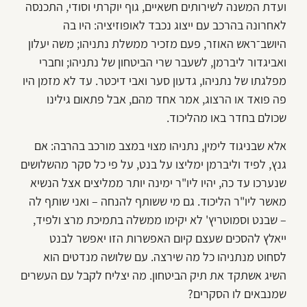
ועדת המשנה לשירותים חשאיים, גוף יוקרתי וסודי, התכנסה
לאחרונה בהרכב עם ייצוג נכבד לאופוזיציה: היו בה
היושב־ראש האוזר, פעם מזכיר ממשלת נתניהו; משה יעלון
ואביגדור ליברמן, לשעבר שרי הביטחון של נתניהו; וחברי
מפלגתו של נתניהו, גדעון סער ואבי דיכטר. עד לא מזמן היו
פה פואד או הרצוג, אמר אחד מהם, אבל פתאום גילינו
שכולם בחדר באו מהליכוד.
אלא שבניגוד לימין, נתניהו מצוי במצב מורכב בהרבה: אם
גנץ, לפיד וליברמן ימליצו על בנט, על פי כל סקר מהשלושים
שנערכו עד כה, יהיו ליו"ר ימינה יותר ממליצים אצל הנשיא
מאשר ליו"ר הליכוד. גם מי ששותף להנחה – ואני שותף לה
– שבנט וסמוטריץ' לא יקימו ממשלה בתמיכת מרצ ולפיד,
ייאלץ להסכים שעצם קיום האפשרות הזו יאפשר לבנט
לסחוט מנתניהו כל מה שירצה. עם שלושה מנדטים הוא
השיג אשתקד את תיק הביטחון. מה יצליח לקבל עם העשרים
שמנבאים לו הסקרים?