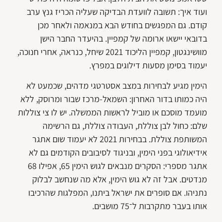
ועוד איך: תשובה לוועדת הבדיקה שעליה הכריז גנץ ערב
קודם. גם המפגשים בחודש הבא במנאמה ולאחר מכן
בדובאי יישאו ארומה של קמפיין. בהיעדר החבר הישן
מוושינגטון, קמפיין הליכוד 2021 שיחל, כנראה, אחרי חנוכה,
יעמוד בסימן מסעות דילוגים במפרץ.
הימין מגיע לבחירות במצב אסטרטגי מדהים, שכמעט לא
היה כמותו בדור האחרון: השמאל-מרכז שבור ומרוסק, ללא
מועמד מוסכם או מוביל לראשות הממשלה. יש לו צי צוללות
שלם: כחול לבן צוללת, העבודה צוללת, גם הרשימה
המשותפת צוללת. בבחירות 2021 לא יעמוד שום אתגר
אידיאולוגי בפני הימין, ובניגוד לסיבובים הקודמים גם לא
אתגר מספרי: הסקרים מנבאים לגוש הימין 65, אפילו 68
מנדטים. אבל זה לא גוש הימין, אלא מה שנחשב לבלוק
נתניהו. אם סופרים את ישראל ביתנו, המפלגות שהרכיבו
אותו בעבר מתקרבות ל־75 מושבים.