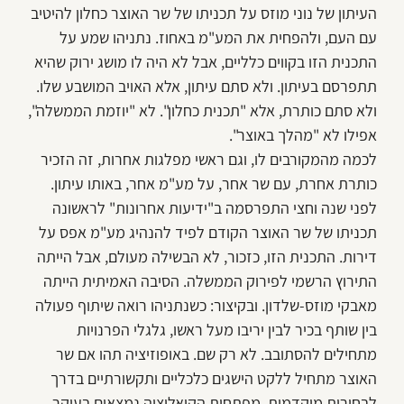
העיתון של נוני מוזס על תכניתו של שר האוצר כחלון להיטיב
עם העם, ולהפחית את המע"מ באחוז. נתניהו שמע על
התכנית הזו בקווים כלליים, אבל לא היה לו מושג ירוק שהיא
תתפרסם בעיתון. ולא סתם עיתון, אלא האויב המושבע שלו.
ולא סתם כותרת, אלא "תכנית כחלון". לא "יוזמת הממשלה",
אפילו לא "מהלך באוצר".
לכמה מהמקורבים לו, וגם ראשי מפלגות אחרות, זה הזכיר
כותרת אחרת, עם שר אחר, על מע"מ אחר, באותו עיתון.
לפני שנה וחצי התפרסמה ב"ידיעות אחרונות" לראשונה
תכניתו של שר האוצר הקודם לפיד להנהיג מע"מ אפס על
דירות. התכנית הזו, כזכור, לא הבשילה מעולם, אבל הייתה
התירוץ הרשמי לפירוק הממשלה. הסיבה האמיתית הייתה
מאבקי מוזס-שלדון. ובקיצור: כשנתניהו רואה שיתוף פעולה
בין שותף בכיר לבין יריבו מעל ראשו, גלגלי הפרנויות
מתחילים להסתובב. לא רק שם. באופוזיציה תהו אם שר
האוצר מתחיל ללקט הישגים כלכליים ותקשורתיים בדרך
לבחירות מוקדמות. מפתחות הקואליציה נמצאים בעיקר