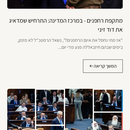
מתקפת רחפנים - במרכז המדינה: התרחיש שמדאיג
את דוד זיני
"אז מתי נחסל את איום הרחפנים?", נשאל הרמטכ"ל לא מזמן,
בימים שבהם חיזבאללה פגע מדי יום...
המשך קריאה