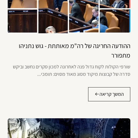
ההודעה החריגה של רה"מ מאותתת - גוש נתניהו
מתפורר
שורפי הקולות לקוח גדול פנה לאחרונה למכון סקרים נחשב וביקש
סדרה של קבוצות מיקוד מסוג מאוד מסוים: תומכי...
המשך קריאה