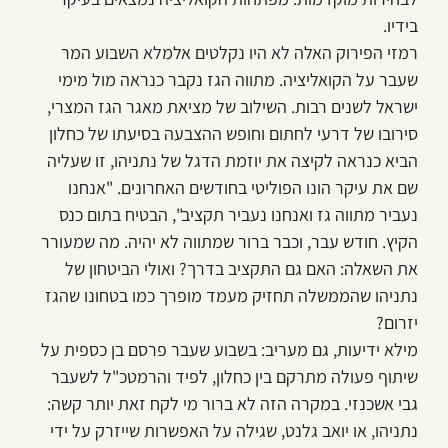
בידיו.
רמזי הפירוק האלה לא היו נקלטים אלמלא השבוע המר
שעבר על הקואליציה. מתווה הגז נקבר כנראה מול מימי
ישראל לשנים רבות. השילוב של מציאת מאגר הגז המצרי,
סירובו של דרעי לחתום וחופש ההצבעה בסיעתו של כחלון
הביא כנראה לקיצה את יוזמת הדגל של נתניהו, זו שעליה
שם את עיקר הונו הפוליטי בחודשים האחרונים. "אנחנו
נעביר מתווה גז ואנחנו נעביר תקציב", הבטיח בתום כנס
הקיץ. חודש עבר, וכבר ברור שמתווה לא יהיה. מה שמעורר
את השאלה: האם גם התקציב בדרך? ואולי הביטחון של
נתניהו שהממשלה תחזיק מעמד מופרך כמו בטחונו שהגז
יזרום?
מילא ידיעות, גם מעריב: בשבוע שעבר פרסם בן כספית על
שיתוף פעולה מתרקם בין כחלון, לפיד והרמטכ"ל לשעבר
גבי אשכנזי. במקרה הזה לא ברור מי לקח זאת יותר קשה:
נתניהו, או יואב גלנט, שגילה על האפשרות שייזרק על ידי