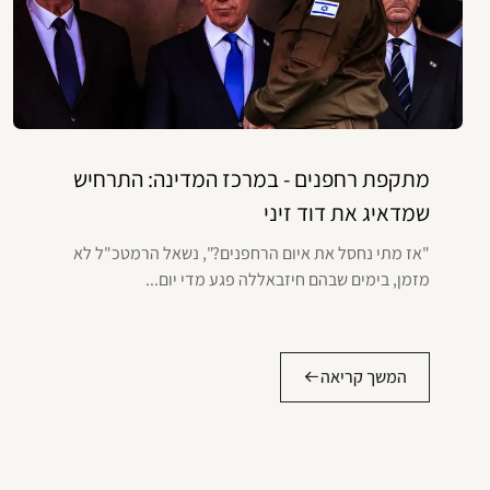
מתקפת רחפנים - במרכז המדינה: התרחיש
שמדאיג את דוד זיני
"אז מתי נחסל את איום הרחפנים?", נשאל הרמטכ"ל לא
מזמן, בימים שבהם חיזבאללה פגע מדי יום...
המשך קריאה