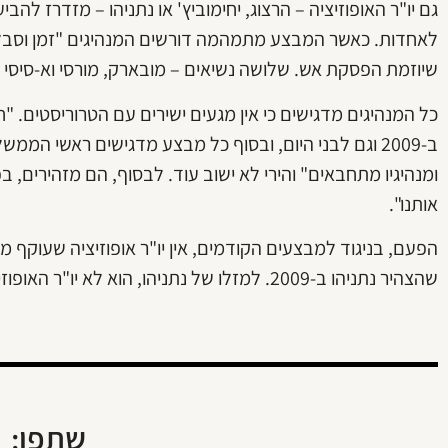
גם יו"ר האופוזיציה – הרצוג, יחימוביץ' או נתניהו – מזדרז ל
לאחדות. כאשר המבצע מתמהמה דורשים המנהיגים "זמן וסבלנו
שיוזמת הפסקת אש. שלושה נשיאים – מובארק, מורסי וא-סיסי
כל המנהיגים מדגישים כי אין מגעים ישירים עם הטרוריסטים. "
ב-2009 וגם לבני היום, ובסוף כל מבצע מדגישים ראשי המ
ומנהיגיו מתחבאים" והירי לא ישוב עוד. לבסוף, הם מזהירים, 
אותנו".
הפעם, בניגוד למבצעים הקודמים, אין יו"ר אופוזיציה שעוקף מ
שהצהיר נתניהו ב-2009. למזלו של נתניהו, הוא לא יו"ר האופוזיציה של עצמו.
שתפו: