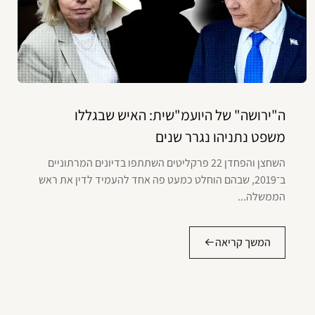
ה"ירושה" של היועמ"שית: האיש שבגללו
משפט נתניהו נגרר שנים
השחצן והפחדן 22 פרקליטים השתתפו בדיונים המרתוניים
ב־2019, שבהם הוחלט כמעט פה אחד להעמיד לדין את ראש
הממשלה...
המשך קריאה