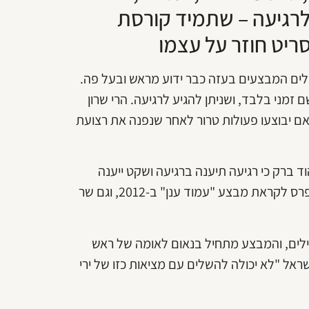
רגיעה – שתמיד קורסת
יט חוזר על עצמו
הלים המבצעים בעזה כבר ידוע מראש ובעל פה.
מני בלבד, ושניתן להגיע לרגיעה. הרי שרון
אוד חריפים, אם יבוצעו פעולות טרור לאחר שנפנה את רצועת
ן אהוד ברק כי רגיעה תיענה ברגיעה ושקט ייענה
בשקט – משפט שנשמע גם מפיהם של הרמטכ"ל גנץ והנשיא פרס לקראת מבצע "עמוד ענן" ב-2012, וגם שר
לים, והמבצע מתחיל בנאום לאומה של ראש
אל "לא יכולה להשלים עם מציאות כזו של ירי