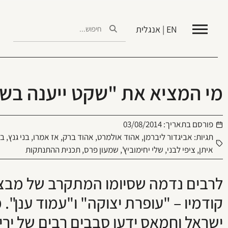
EN | אנגלית
מי המציא את "שקט ייענה בש
פורסם בתאריך:
03/08/2014
תגיות:
אביגדור ליברמן
,
אהוד אולמרט
,
אהוד ברק
,
אז אמרו
,
בני גנץ
,
בנ
איתן
,
ציפי לבני
,
שלי יחימוביץ'
,
שמעון פרס
,
תכנית ההתנתקות
לרבים נדמה שסיומו המתקרב של מבצע
קודמיו – "עופרת יצוקה" ו"עמוד ענן"
ישראל וחמאס ידעו סבבים רבים של ירי, 