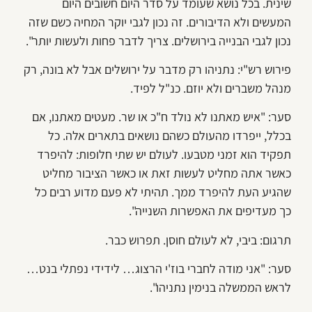
שינית. בכל נושא שעומד על סדר היום חשובים היום
המעשים ולא הדיבורים. זה נכון לגבי יוקר המחיה כשם שזה
נכון לגבי הבנייה בירושלים. צריך לדבר פחות ולעשות יותר".
פירוש רש"י: נתניהו רק מדבר על ירושלים אבל לא בונה, רק
מנהל משברים ולא יוזם. כנ"ל לפיד.
סער: "איש מאתנו לא נולד ח"כ או שר. מעטים מאתנו, אם
בכלל, ייפרדו מהעולם כשהם נושאים בתארים אלה. כל
תפקיד הוא זמני מטבעו. לעולם יש שתי חלופות: להיפרד
כאשר אתה מחליט לעשות זאת או כאשר הציבור מחליט
שהגיע העת להיפרד ממך. תהיתי לא פעם מדוע רבים כל
כך מעדיפים את האפשרות השנייה".
תרגום: ביבי, לא לעולם חוסן. תפרוש כבר.
סער: "אני מודה לחברי בוז'י הרצוג… לידידי נפתלי בנט…
לראש הממשלה בנימין נתניהו".