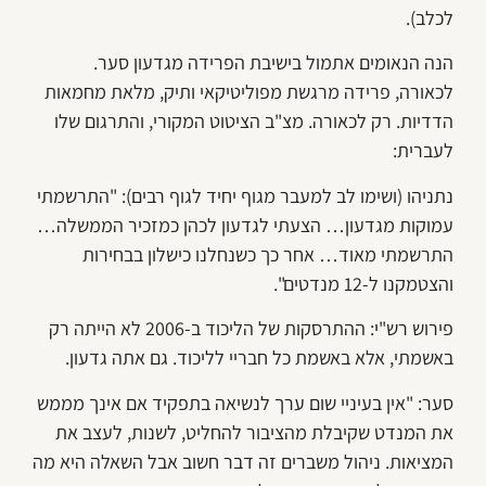
לכלב).
הנה הנאומים אתמול בישיבת הפרידה מגדעון סער.
לכאורה, פרידה מרגשת מפוליטיקאי ותיק, מלאת מחמאות
הדדיות. רק לכאורה. מצ"ב הציטוט המקורי, והתרגום שלו
לעברית:
נתניהו (ושימו לב למעבר מגוף יחיד לגוף רבים): "התרשמתי
עמוקות מגדעון… הצעתי לגדעון לכהן כמזכיר הממשלה…
התרשמתי מאוד… אחר כך
כשנחלנו כישלון בבחירות
והצטמקנו ל-12 מנדטים".
פירוש רש"י: ההתרסקות של הליכוד ב-2006 לא הייתה רק
באשמתי, אלא באשמת כל חבריי לליכוד. גם אתה גדעון.
סער: "אין בעיניי שום ערך לנשיאה בתפקיד אם אינך מממש
את המנדט שקיבלת מהציבור להחליט, לשנות, לעצב את
המציאות. ניהול משברים זה דבר חשוב אבל השאלה היא מה