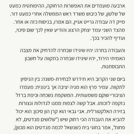
ארבעה מועמדים את האפשרות הרחוקה, ההיפותטית כמעט
של שלטון, של כיבוש משרד ראש הממשלה אחרי כמעט דור.
מייק דה עבודה גרייט אגיין, הם אמרו, בניסוח כזה או אחר.
מהצד השני עמד יצחק הרצוג והודיע שאין לכך שום סיכוי,
ועדיף להכיר בכך.
והעבודה בחרה: יהיו שיגידו שבחרה להדחיק את מצבה
האמיתי הירוד, יהיו שיגידו שבחרה בתקווה על חשבון
התבוסתנות.
ביום שני הקרוב היא תידרש לבחירת-משנה: בין הניסיון
לתקווה. עמיר פרץ הוא מניה יציבה אך בינונית: מעמדו
הציבורי שוקם משמעותית. המשקפת נשכחה וכיפת ברזל
נזקפה לזכותו. אבל קשה לצפות ממנו לגדולות ונצורות
בזירה האלקטורלית. אבי גבאי הוא קרן הון סיכון: הוא יכול
להביא את העבודה הכי רחוק שיש ("שלושים מנדטים, לא
פחות", אמר בחוגי בית כשנשאל לכמה מנדטים הוא מכוון),