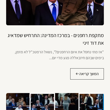
מתקפת רחפנים - במרכז המדינה: התרחיש שמדאיג
את דוד זיני
"אז מתי נחסל את איום הרחפנים?", נשאל הרמטכ"ל לא מזמן,
בימים שבהם חיזבאללה פגע מדי יום...
המשך קריאה