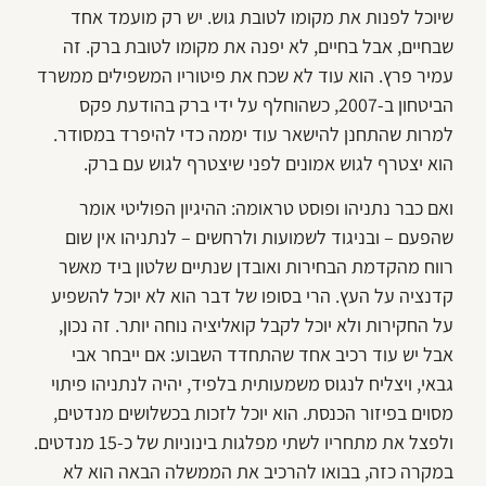
שיוכל לפנות את מקומו לטובת גוש. יש רק מועמד אחד
שבחיים, אבל בחיים, לא יפנה את מקומו לטובת ברק. זה
עמיר פרץ. הוא עוד לא שכח את פיטוריו המשפילים ממשרד
הביטחון ב-2007, כשהוחלף על ידי ברק בהודעת פקס
למרות שהתחנן להישאר עוד יממה כדי להיפרד במסודר.
הוא יצטרף לגוש אמונים לפני שיצטרף לגוש עם ברק.
ואם כבר נתניהו ופוסט טראומה: ההיגיון הפוליטי אומר
שהפעם – ובניגוד לשמועות ולרחשים – לנתניהו אין שום
רווח מהקדמת הבחירות ואובדן שנתיים שלטון ביד מאשר
קדנציה על העץ. הרי בסופו של דבר הוא לא יוכל להשפיע
על החקירות ולא יוכל לקבל קואליציה נוחה יותר. זה נכון,
אבל יש עוד רכיב אחד שהתחדד השבוע: אם ייבחר אבי
גבאי, ויצליח לנגוס משמעותית בלפיד, יהיה לנתניהו פיתוי
מסוים בפיזור הכנסת. הוא יוכל לזכות בכשלושים מנדטים,
ולפצל את מתחריו לשתי מפלגות בינוניות של כ-15 מנדטים.
במקרה כזה, בבואו להרכיב את הממשלה הבאה הוא לא