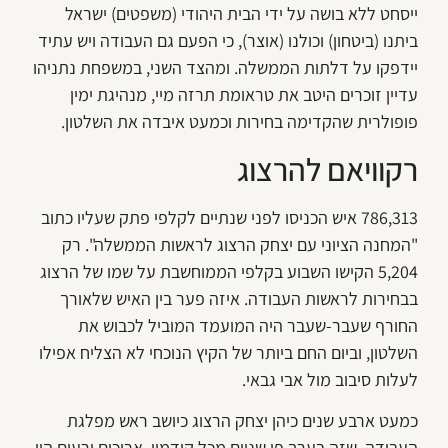
ייסחט ללא בושה על ידי הבית היהודי (משפטים) ישראל
ביתנו (ביטחון) וכולנו (אוצר), כי הפעם גם העבודה ויש עתיד
יידפקו על דלתות הממשלה. ומהצד השני, במשפחת נתניהו
עדיין זוכרים היטב את טראומת תרזה מיי, מנהיגת ימין
פופולרית שהקדימה בחירות וכמעט איבדה את השלטון.
רקוויאם להרצוג
786,313 איש הכניסו לפני שנתיים לקלפי פתק שעליו כתוב
"המחנה הציוני עם יצחק הרצוג לראשות הממשלה". רק
5,204 הקישו השבוע בקלפי הממוחשבת על שמו של הרצוג
בבחירות לראשות העבודה. איזה פער בין האיש שלאורך
החורף שעבר-שעבר היה המועמד המוביל לכבוש את
השלטון, וביום החם ביותר של הקיץ הנוכחי לא הצליח אפילו
לעלות סיבוב מול אבי גבאי.
כמעט ארבע שנים כיהן יצחק הרצוג כיושב ראש מפלגת
העבודה, שזה בערך פי שניים מכל קודמיו. ארוכים ורעים היו