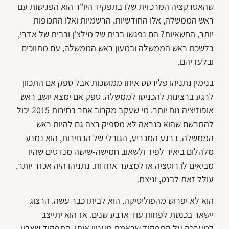
שהאטרקציה המרכזית שלו בתפקיד היו"ר הוא הפגישות עם
ראש הממשלה, אלו החודשיות, הרשמיות ואלו התכופות
יותר, החשאיות? הם נפגשו בבית של מילצ'ן ובבית של אדרי,
בלשכת ראש הממשלה ובמעון ראש הממשלה, עם מתווכים
ובלעדיהם.
בנימין נתניהו פלירטט איתו ממושכות אבל ספק אם התכוון
לרגע ברצינות להכניסו לממשלה. ספק אם ימצא יושב ראש
אופוזיציה נוח יותר. מי שעקב מקרוב אחר בחירות 2015 יכול
להתרשם שהוא כנראה לא מספיק רצה גם להיות ראש
הממשלה. ברגע המכריע, הגורלי של הבחירות, הוא נמנע
מלהלום ביאיר לפיד ולשאוב חמישה-שישה מנדטים שהיו
מביאים לו רוטציה או למצער אחדות. נתניהו היה אכזר יותר,
עולל זאת לבנט, וניצח.
הוא לא יפרוש מהפוליטיקה. הוא לביתו כבר עשה. הרצוג
יישאר בכנסת לפחות עוד ארבע שנים. אז הוא יתייצב
למערכה על התפקיד שבאמת מעניין אותו, התפקיד שאביו