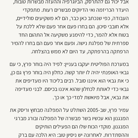
אבל יכול גם להתרסק. הביוגרפיה וההעזה מבשרות טובות,
היעדר הכריזמה ואי הדיוקים מבשרים רעות. מתפקדי
העבודה, כפי שנכתב כאן כבר, הם לא משקיעים סולידיים,
אלא חובבי סיכון. הם בחרו פעם אחר פעם שלא ללכת על
בטוח אלא להמר, כדי להימנע משקיעה אל התהום החד
ספרתית של מפלגת נישה. ופעם אחר פעם הם בחרו להמיר
הרפתקה בהרפתקה, עד היום לא ממש בהצלחה.
במערכת הפוליטית יעקבו בעניין: לפיד היה בוחר פרץ, כי עם
גבאי האופנתי יהיה לו יותר קשה. כחלון היה בוחר פרץ גם כן,
כי את גבאי הוא איננו סובל. רבים בליכוד היו מעדיפים את
גבאי כדי לאותת לכחלון שהוא איננו בכיסם. לבני מעדיפה
את גבאי, אבל מיואשת למדי כך או כך.
עמיר פרץ, שב-2005 השתלט על המפלגה מבחוץ וריסק את
המנגנון הוא עכשיו בשר מבשרה של המפלגה ובורג מברגי
המנגנון. מוקדי הכוח שלו הם הפעילים הותיקים
וההסתדרות. לאחרונה יש ניסיון טוב: היא הלכה עם ברק