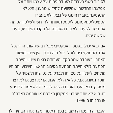
לסיבוב השני בעבודה מעידה פחות על עצמו ויותר על
מפלגתו החדשה, שמשוועת לחידוש מרענן. היא לא
התעניינה בעברו הימני של גבאי ולא בעברו
הקפיטליסטי-מונופוליסטי. תאוותה לחידוש ולשלטון הטיסה
את השר לשעבר לאיכות הסביבה אל הקרב המכריע, בעוד
שלושה ימים.
אם גבאי יכול, בקמפיין אפקטיבי אבל רב-שגיאות, הרי שכל
אחד מהמועמדים לעיל, יכול היה גם כן. אין שינוי בעשור
האחרון בעובדה שמתפקדי העבודה רוצים שינוי, והייתה
הפתעה לולא הייתה הפתעה בסיבוב הראשון השבוע. הם היו
סולחים ליעלון על ניציותו ולברק על נטישתו ולשפיר על
חוסר נסיונה. אבל כל אלה לא העזו, או לא רצו, או לא רצו
מספיק. גבאי העז. העובדה שיש לו יומרה לא אמורה לפגוע
בו. הוא לא יותר יומרני ממקרון בצרפת או אובמה בארה"ב
או נתניהו ב-1996.
העבודה הועמדה השבוע בפני דילמה: מצד אחד הבטיחו לה