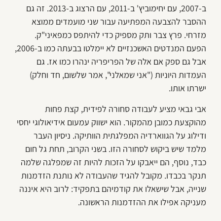
ב-2007, עם יחימוביץ' ב-2011, עם הרצוג ב-2013. זה גם
ההסבר להצבעה המפתיעה עבור שני מועמדים ממוצא
מזרחי. פרץ צבר ותק מספיק כדי להיתפס כמפאיני"ק.
הפעם המנדטים האשכנזיים לא יימלטו בבעתה כמו ב-2006,
אבל גם ספק אם אלה של הפריפריה ינהרו כמו אז. גם
העמדות היוניות ("אני שמאלני", אמר שלשום, חד וחלק)
ישרתו אותו.
אבי גבאי מציע לעבודה סחורה לפידית, קצת פחות
מהוקצעת כמובן מהמקור. הוא ישווק עמעום אידיאולוגי יחסי
ודילוג על הגווארדיה המפלגתית הוותיקה. ניסיון העבר
מלמד שיש ביקוש לסחורה הזו. בשני הקרוב, תחת גל חום
כבד, נוסף, הם ייאבקו על הזכות להיות זה שמפלגה שלמה
תנקר בכבדו. מקובל להגיד שהעבודה לא נותנת הזדמנות
שנייה, אבל שישאלו את קודמיהם בתפקיד: לרוב היא איננה
מעניקה אפילו את ההזדמנות הראשונה.