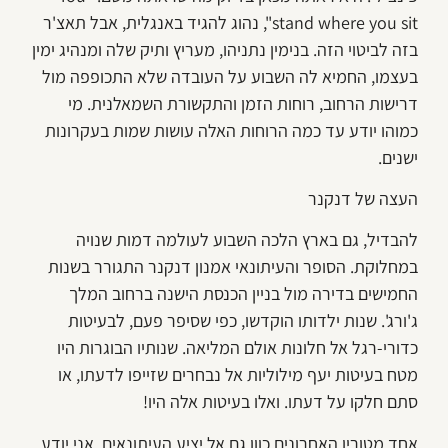
stand where you sit", נהוג להגיד באנגלית, אבל תאצ'ר
בזה לביטוי הזה. בנימין נתניהו, מעריץ ותיק שלה ומנהיג ימין
בעצמו, החמיא לה השבוע על העובדה שלא התכופפה מול
דרישות הרחוב, רוחות הזמן והתקשורת השמאלנית. מי
כמוהו יודע עד כמה הרוחות האלה עושות שמות בעקרונות
ישנים.
העצה של דנקנר
להבדיל, גם בארץ הלכה השבוע לעולמה דמות שנויה
במחלוקת. הסופר והעיתונאי אמנון דנקנר התגורר בשנות
החמישים בדירה מול בניין הכנסת הישנה ברחוב המלך
ג'ורג'. שנות ילדותו הוקדשו, כפי שסיפר פעם, לבעיטות
כדורי-רגל אל חלונות אולם המליאה. שנותיו הבוגרות היו
מטח בעיטות יעף מילוליות אל נבחרים שזייפו לדעתו, או
סתם חלקו על דעתו. ואלו בעיטות אלה היו!
אחד מטוריו האחרונים כוון גם אל יציע העיתונאים. אני יודע