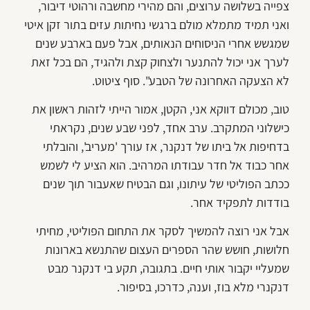
צפייה בשלושה ערוצים, והם מהירי מחשבה ורהוטי דיבור,
ואני תמיד מתמלא מולם ברגשי נחיתות עזים בתור זקן איטי
שמגשש אחרי הניסוחים הנאותים, אבל פעם בארבע שנים
לערך אני יכול להתנער ולצחוק קצת ולהגיד, הם בכל זאת
לא הצעקה האחרונה של הטבע". סוף ציטוט.
טוב, מכולם דווקא אני, הקטן, אמור הייתי לזהות ראשון את
כישלוני המתקרב. ערב אחד, לפני שבע שנים, נקראתי
בדחיפות אל ביתו של דנקנר, אז עורך 'מעריב', והובלתי
אחר כבוד אל חדר עבודתו המרהיב. הוא הציע לי לשמש
ככתב הפוליטי של עיתונו, וגם הבטיח שאעבור תוך שנים
בודדות לתפקיד אחר.
אבל אני רוצה להמשיך לסקר את התחום הפוליטי, מחיתי
חלושות, חושש שהר הספרים העצום שהתנשא בארונות
שמעליי יקבור אותי חיים. בתגובה, תקע בי דנקנר מבט
דנקנרי מלא בוז, וענה, כדרכו, בסיפור.