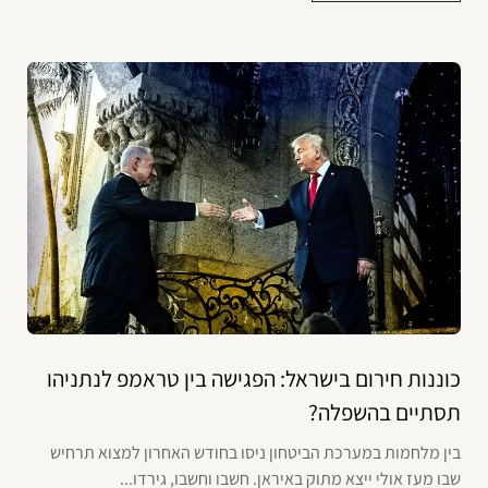
כוננות חירום בישראל: הפגישה בין טראמפ לנתניהו
תסתיים בהשפלה?
בין מלחמות במערכת הביטחון ניסו בחודש האחרון למצוא תרחיש
שבו מעז אולי ייצא מתוק באיראן. חשבו וחשבו, גירדו...