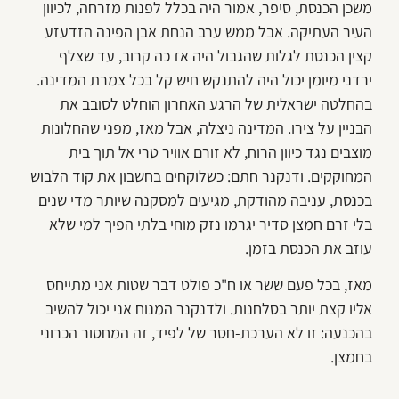
משכן הכנסת, סיפר, אמור היה בכלל לפנות מזרחה, לכיוון
העיר העתיקה. אבל ממש ערב הנחת אבן הפינה הזדעזע
קצין הכנסת לגלות שהגבול היה אז כה קרוב, עד שצלף
ירדני מיומן יכול היה להתנקש חיש קל בכל צמרת המדינה.
בהחלטה ישראלית של הרגע האחרון הוחלט לסובב את
הבניין על צירו. המדינה ניצלה, אבל מאז, מפני שהחלונות
מוצבים נגד כיוון הרוח, לא זורם אוויר טרי אל תוך בית
המחוקקים. ודנקנר חתם: כשלוקחים בחשבון את קוד הלבוש
בכנסת, עניבה מהודקת, מגיעים למסקנה שיותר מדי שנים
בלי זרם חמצן סדיר יגרמו נזק מוחי בלתי הפיך למי שלא
עוזב את הכנסת בזמן.
מאז, בכל פעם ששר או ח"כ פולט דבר שטות אני מתייחס
אליו קצת יותר בסלחנות. ולדנקנר המנוח אני יכול להשיב
בהכנעה: זו לא הערכת-חסר של לפיד, זה המחסור הכרוני
בחמצן.