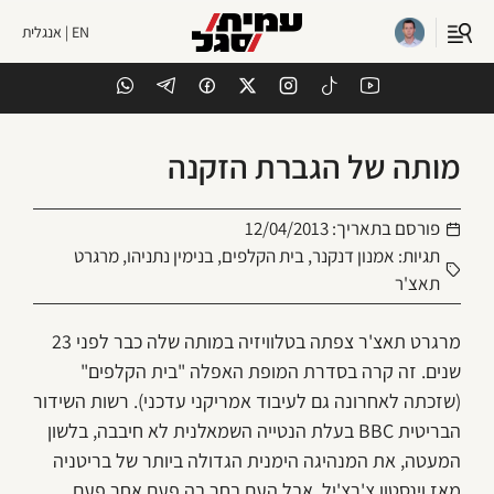
EN | אנגלית
מותה של הגברת הזקנה
פורסם בתאריך:
12/04/2013
תגיות:
אמנון דנקנר
,
בית הקלפים
,
בנימין נתניהו
,
מרגרט
תאצ'ר
מרגרט תאצ'ר צפתה בטלוויזיה במותה שלה כבר לפני 23
שנים. זה קרה בסדרת המופת האפלה "בית הקלפים"
(שזכתה לאחרונה גם לעיבוד אמריקני עדכני). רשות השידור
הבריטית BBC בעלת הנטייה השמאלנית לא חיבבה, בלשון
המעטה, את המנהיגה הימנית הגדולה ביותר של בריטניה
מאז וינסטון צ'רצ'יל, אבל העם בחר בה פעם אחר פעם.