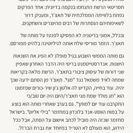
תסריטאי הרשת התנחמו בנקמה בדיונית: אחד הפרקים
נפתח בלווייתה הממלכתית של תאצ'ר, ומעניק דרור
לשאיפותיהם הנסתרות של רבים מהיוצרים והשחקנים.
ובכלל, אמוני בריטניה לא הפסיקו לפנטז על מותה של
תאצ'ר. הזמר מוריסי שלח אותה לגיליוטינה בלהיט מפורסם.
גם מותה הממשי השבוע בגיל מופלג לא הפיג את השנאות
הישנות. אנדרסטייטמנט בריטי היה הדבר האחרון שאפיין
שני דורות של עיסוק ציבורי בתאצ'ר. הרשת מלאה בקריאות
שמחה לאיד משמאל נגד "מגי". תאצ'ר מן הסתם ידעה שכך
יהיה. עוד בחייה, הקדיש לה אלטון ג'ון שיר-כורים שפזמונו
הוא "חג מולד שמח מגי תאצ'ר/היום היה יום טוב/כי
התקרבנו עוד יום למותך". גם בערב שאחרי מותה הוא בוצע
על במות הווסט-אנד בלונדון במחזמר "בילי אליוט". בישראל
מחזמר שכזה היה מוביל לכתב אישום על הסתה, אבל ככל
הידוע, הוא מעולם לא הטריד במיוחד את גברת הברזל.