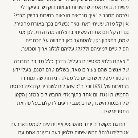
משיחות בזמן אמת שהשורות הבאות הוקדשו בעיקר לי
ולכמה מחבריי: "איך מנבאים תוצאות בחירות בדיוק מרבי?
אין קל מזה. עשיתי זאת. ואיך נכשלים בכך באורח מחפיר?
גם זה קל וגם את זה עשיתי בהצלחה מהדהדת. לכן אני
שמח, במצפון נקי, להסתער כאן בחדווה על הכתבים
הפוליטיים למיניהם וללגלג עליהם לגלוג ארוך ומכוער.
"יצאתם בלתי מצטיינים בעליל. בדרך כלל מדובר בחבורה
של אנשים שהם צעירים מאד, בשלים טרם זמנם, בעלי ידע
היסטורי מפליא שזוכרים כל מפלגה נידחת שהתמודדה
בבחירות של 1951 וכל ח"כ שהבליח לשבריר קדנציה בכנסת
החמישית ונגוז יום אחד בתוך אדי התבשילים במזנון הקטן
של הכנסת הישנה, שהם אגב יודעים לדקלם בעל פה את
התפריט שלו.
"הם גם מקושרים יותר מהסי.איי.איי ויודעים לסמס בארבעה
אגודלים ולנהל חמש שיחות טלפון בעת ובעונה אחת עם