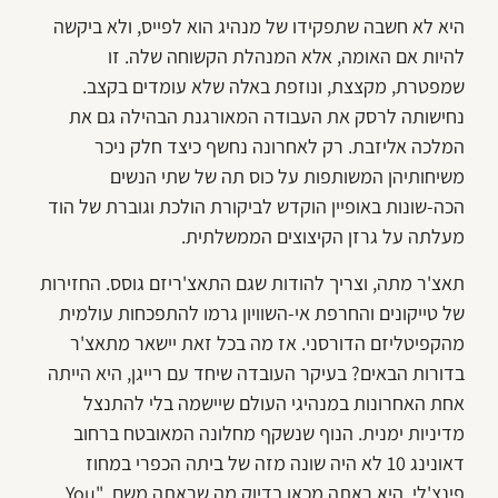
היא לא חשבה שתפקידו של מנהיג הוא לפייס, ולא ביקשה
להיות אם האומה, אלא המנהלת הקשוחה שלה. זו
שמפטרת, מקצצת, ונוזפת באלה שלא עומדים בקצב.
נחישותה לרסק את העבודה המאורגנת הבהילה גם את
המלכה אליזבת. רק לאחרונה נחשף כיצד חלק ניכר
משיחותיהן המשותפות על כוס תה של שתי הנשים
הכה-שונות באופיין הוקדש לביקורת הולכת וגוברת של הוד
מעלתה על גרזן הקיצוצים הממשלתית.
תאצ'ר מתה, וצריך להודות שגם התאצ'ריזם גוסס. החזירות
של טייקונים והחרפת אי-השוויון גרמו להתפכחות עולמית
מהקפיטליזם הדורסני. אז מה בכל זאת יישאר מתאצ'ר
בדורות הבאים? בעיקר העובדה שיחד עם רייגן, היא הייתה
אחת האחרונות במנהיגי העולם שיישמה בלי להתנצל
מדיניות ימנית. הנוף שנשקף מחלונה המאובטח ברחוב
דאונינג 10 לא היה שונה מזה של ביתה הכפרי במחוז
פינצ'לי. היא ראתה מכאן בדיוק מה שראתה משם. "You