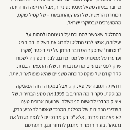
מדובר באיזה משאל אינטרנט נידח, אבל הידיעה הזו הייתה
הכותרת הראשית של הארץ,והתוצאות – של קמיל פוקס,
מהמוערכים שבסוקרי ישראל.
בהחלטה שאפשר להתווכח על הגינותה ולתהות על
יעילותה, אנשי לבני החליטו להרוג את השליח. הם הציגו
"הוכחות" שהסקר המדובר הוזמן על ידי דיכטר (שקר)
וערערו על אמינותו של מכון מדגם. לבני הספיקה לשכוח
שרק לפני שבועיים מודעת בחירות שלה התפארה בנתוני
סקר קודם של פוקס כהוכחה משמיים שהיא פופולארית יותר.
זו הייתה תגובה של פאניקה, אבל במקרה הזה הפאניקה
מבוססת. סקר דומה החריב ב-1999 את מסע הבחירות של
איציק מרדכי לראשות הממשלה. שבועות ארוכים טענו
תשדירי הבחירות של מפלגת המרכז שאסור להצביע ברק,
לא מאהבת מרדכי, אלא "כי רק מרדכי יכול לנצח בגדול את
נתניהו". בעוד הזמריר מתנגן לו חזור ונגן, התפרסם