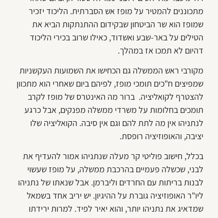
מתכוננים להמטיר על מופז אש הסברתית. הליכוד יזכיר
שמופז הוא שר הביטחון שבקידום ההתנתקות הביא את
הטילים על באר-שבע ואשדוד, כאילו שרוב בכירי הליכוד
דהיום לא תמכו אז במהלך.
מקורבי ראש הממשלה גם הכחישו את השמועות העקשניות
שמפיצים ח"כים תומכי מופז, לפיהם ביום שאחרי הוא מתכוון
להצטרף לקואליציה. ברור מה האינטרס של מופז לקרב
תומכים בחלומות על משרדי ממשלה מפנקים, אבל כרגע
לנתניהו אין מה לתת להם וגם אין סיבה. הקואליציה שלו
יציבה, והאופוזיציה רופסת.
בכלל, חישוב פוליטי קר מעלה שנתניהו אמור להעדיף את
לבני, שכשלה פעמיים בהרכבת ממשלה, על מופז שעשוי
לבנות בריתות עם החרדים וליברמן. אבל שנאתו של נתניהו
ליו"ר האופוזיציה גוברת על ההיגיון. יש יריב אחד בשמאל
שמדאיג את נתניהו יותר, והוא יאיר לפיד. למרות ירידתו