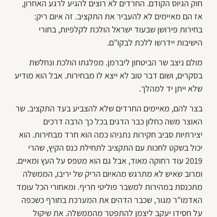
חוק הגיוס הקודם. החרדים לא רוצים להגיע לרגע האחרון,
אז הם מאיימים לא להעביר את התקציב. זה איום ריק:
בחירות פירושן שבעוד ישראל הולכת לקלפיות, בחורי
הישיבות יידרשו ללכת לבקו"ם.
מולם ניצב שר הביטחון ליברמן. מפלגתו הולכת ונחלשת
בסקרים, ושום דבר טוב לא ייצא לו מבחירות. אבל הוא מודיע
שלא ייתן יד למהלך.
בצר להם, מאיימים החרדים שלא להצביע בעד התקציב. שר
האוצר משה כחלון כבר הדגים בכל כך הרבה דרכים
יצירתיות סביב חקירות נתניהו כמה הוא חרד מבחירות. הוא
יכול בשקט לחכות עם התקציב לתחילת כנס הקיץ, שהרי
2019 עוד רחוקה מאוד, אבל גם הוא מטפס על העץ ומאיים.
ומרוב שאיש לא מתרגש מהאיום הריק של יריבו, הממשלה
מתכנסת במהירות למשבר פוליטי חריף. ומאחורי הכל עומד
האדמו"ר מגור, שכבר הדהים את המערכת בחורף כשכפה
על חסידו יעקב ליצמן להתפטר מהממשלה. את שיקול