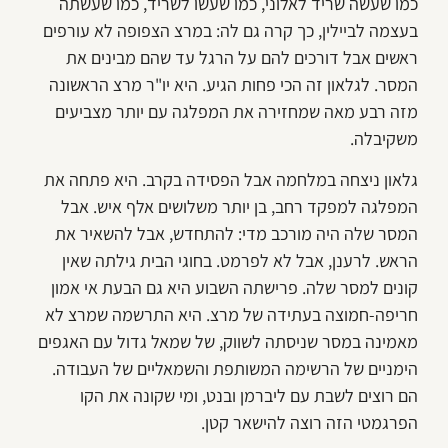
כמו שעשה שריד לאלוני, כמו שעשו לשריד, כמו שעשתה
בעצמה לביילין, כך קרה גם לה: במרצ הצפופה לא עורפים
ראשים אבל דורכים להם על הרגל עד שהם מבינים את
המסר. לגלאון זה הכי פחות הגיע. היא יו"ר מרצ הראשונה
מזה רבע מאה שמחזירה את המפלגה עם יותר מצביעים
משקיבלה.
גלאון ניצחה במלחמה אבל הפסידה בקרב. היא פתחה את
המפלגה למפקד רחב, בן יותר משלושים אלף איש. אבל
המסר שלה היה מורכב מדי: להתחדש, אבל להשאיר את
הראש. לרענן, אבל לא לפרמט. בחוגי הבית גילתה שאין
קונים למסר שלה. פרישתה השבוע היא גם הבעת אי אמון
חריפה-חמוצה בעתידה של מרצ. היא התרשמה שמרצ לא
מאמינה במסר שניסתה לשווק, של שמאל גדול עם האגפים
הימניים של הרשימה המשותפת והשמאליים של העבודה.
הם רוצים לשבת עם ליברמן ובנט, ומי שקונה את הקו
הפרגמטי הזה רוצה להישאר קטן.