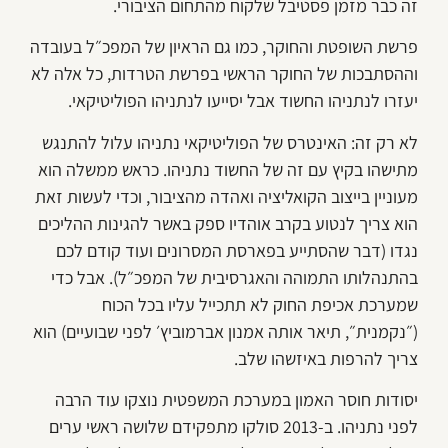
זה כבר מזמן פסטיבל שלקוח מהתחום הציבורי.
פרשת השופטת והחוקר, כמו גם הראיון של המפכ״ל בעובדה
וההסתבכות של החוקר הראשי בפרשת הטרדות, כל אלה לא
יעזרו לנתניהו החשוד אבל יסייעו לנתניהו הפוליטיקאי.
לא רק זה: האינטרס של הפוליטיקאי נתניהו עלול להתנגש
מתישהו בקיץ עם זה של החשוד נתניהו. כראש ממשלה הוא
מעוניין בייצוב הקואליציה ואהדה מהציבור, וכדי לעשות זאת
הוא צריך לנטוע בקרב אוהדיו ספק באשר להגינות ההליכים
נגדו (דבר שהסתייע בפארסת המסרונים ועוד קודם לכם
בהתנהלותו התמוהה והאגרסיבית של המפכ״ל). אבל כדי
שמערכת אכיפת החוק לא תתכייל עליו בכל הכוח
(״נקמנית״, תיאר אותה אמנון אברמוביץ׳ לפני שבועיים) הוא
צריך להרפות באיזשהו שלב.
יסודות חוסר האמון במערכת המשפטית נוצקו עוד הרבה
לפני נתניהו. ב-2013 סולקו מתפקידם שלושה ראשי ערים