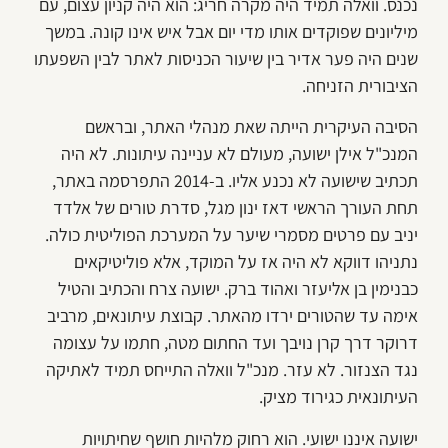
נכנס. וואלה תמיד היה מקרה חריג: הוא היה קניון עצום, עם
מיליונים שפוקדים אותו מדי יום אבל איש אינו קונה. במשך
שנים היה פער אדיר בין שיעור הכניסות לאתר לבין השפעתו
הציבורית הזניחה.
הסיבה העיקרית הייתה שאת מנהלי האתר, ובראשם
המנכ"ל אילן ישועה, מעולם לא עניינה עיתונות. לא היה
תכתיב שישועה לא נכנע אליו. ב-2014 התפרסמה באתר,
תחת העורך הראשי דאז ינון מגל, סדרת טורים של אלדד
יניב עם פרטים מסמרי שיער על המערכת הפוליטית כולה.
נתניהו דווקא לא היה אז על המוקד, אלא פוליטיקאים
כבנימין בן אליעזר ואהוד ברק. ישועה צרח והכתיב והטיל
אימה עד שהטורים ירדו מהאתר. קבוצת עיתונאים, מרביב
דרוקר דרך קרן נויבך ועד החתום מטה, חתמו על עצומה
נגד הצנזור. לא עזר. מנכ"ל וואלה התייחס תמיד לאתיקה
העיתונאית כגירוד מציק.
ישועה איננו ישועי. הוא רחוק מלהיות חושף שחיתויות