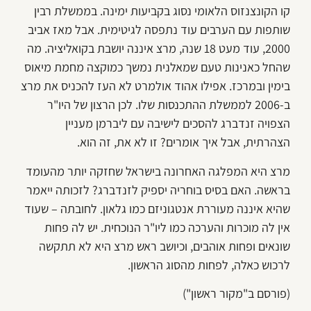
קו הקונצנזוס הלאומי נסוג בקביעות ימינה. בממשלת רבין
שותפות עם הערבים עוד נתפסה לגיטימית. אבל מאז אביב
2000, עוד מעט 18 שנה, מרצ איננה יושבת בקואליציה. מה
שהחל כאנינות טעם שמאלנית נמשך כמוקצה מחמת מיאוס
בימין ובמרכז. אפילו אהוד אולמרט לא העז להכניס את מרצ
ב-2006 לממשלת ההתכנסות שלו. לכן הרצון של היו"ר
הצפויה זנדברג להסכים לישיבה עם ליברמן מעניין
הצהרתית, אבל איך אומרים? זו לא את, זה הוא.
מרצ היא המפלגה האחרונה בישראל שחזקה יותר מהעומד
בראשה. האם בסיס בוחריה יספיק לזנדברג? לזכותה ייאמר
שהיא איננה מעוררת אנטגוניזם כמו גלאון. לחובתה – שעוד
אין לה מוכרות והערכה כמו ליו"ר הנוכחית. יש לה פחות
שונאים ופחות אוהבים, וכיושב ראש מרצ היא לא תתקשה
לרכוש כאלה, לפחות מהסוג הראשון.
(פורסם ב"מקור ראשון")