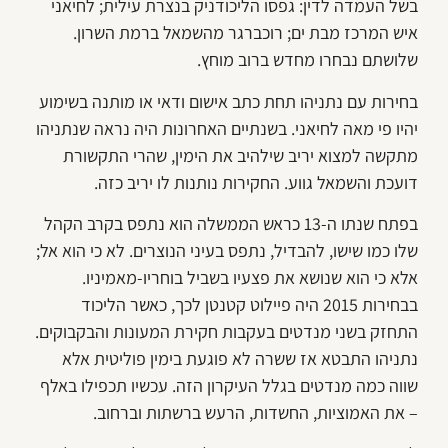
בשל העמדה לדין: גפסו הליכודניק בנצרת עילית; לחיאני
איש המרכז מבת ים; רוכברגר מהשמאל ברמת השרון.
שלושתם נבחרו מחדש ברוב מוחץ.
בחירות עם נתניהו תחת כתב אישום ודאי או מותנה בשימוע
יהיו פי מאה לחיאני. בשנתיים האחרונות היה נראה שנתניהו
מתקשה למצוא יריב שילהיב את הימין, שהרי התקשורת
דועכת והשמאל גווע. החקירות נותנות לו יריב כזה.
בפתח שנתו ה-13 כראש הממשלה הוא נתפס בקרב הקהל
שלו כמו שישו, להבדיל, נתפס בעיני הנוצרים. לא כי הוא אל;
אלא כי הוא שנושא את פצעיו בשביל בוחריו-מאמיניו.
בבחירות 2015 היה פיילוט קטנטן לכך, כאשר הליכוד
התחזק בשני מנדטים בעקבות חקירת המעונות והבקבוקים.
נתניהו התבטא אז ששרה לא פוגעת בימין פוליטית אלא
שווה כמה מנדטים בגלל העיקרון הזה. עכשיו תכפילו באלף
– את האמוציות, החשדות, הרעש ברשתות וברחוב.