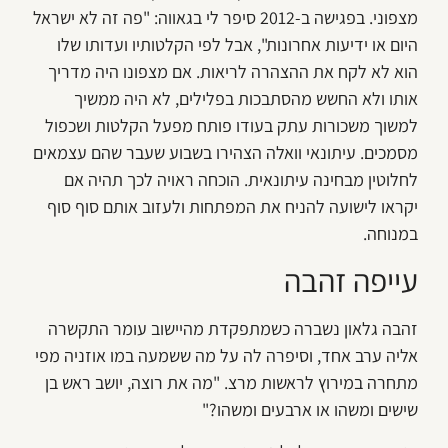
מצפוני. בפגישה ב-2012 סיפר לי בגאווה: "פה זה לא ישראל
היום או ידיעות אחרונות", אבל לפי הקלטותיו ועדותו שלו
הוא לא לקח את ההצהרה לריאות. אם מצפונו היה מדריך
אותו ולא החשש מהסתבכות בפלילים, לא היה ממשיך
למשוך משכורות עתק בעודו פותח מפעל הקלטות ושכפול
מסמכים. עיתונאי וואלה הצהירו בשבוע שעבר שהם עצמאים
לחלוטין מבחינה עיתונאית. הוכחה ראויה לכך תהיה אם
יקראו לישועה להניח את המפתחות ולעזוב אותם סוף סוף
במנוחה.
עייפה זהבה
זהבה גלאון נשברה כשמתפקדת מהיישוב עומר התקשרה
אליה ערב אחד, וסיפרה לה על מה ששמעה במו אוזניה מפי
מתחרה במירוץ לראשות מרצ. "מה את רוצה, יושב ראש בן
שישים ומשהו או ארבעים ומשהו?"