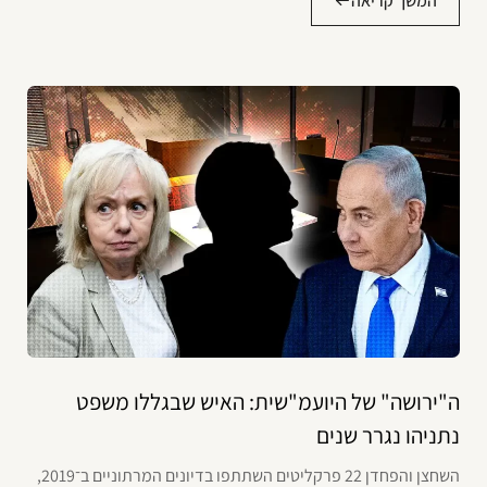
המשך קריאה
ה"ירושה" של היועמ"שית: האיש שבגללו משפט
נתניהו נגרר שנים
השחצן והפחדן 22 פרקליטים השתתפו בדיונים המרתוניים ב־2019,