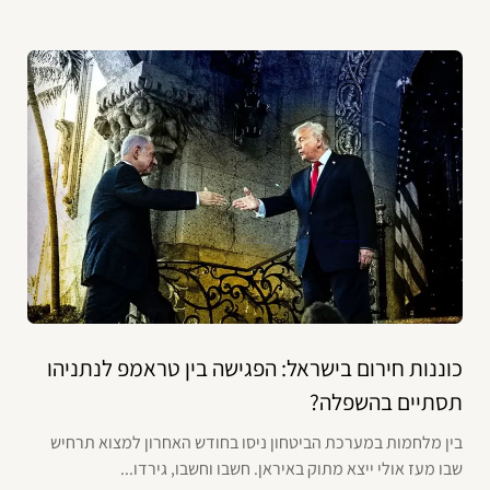
כוננות חירום בישראל: הפגישה בין טראמפ לנתניהו
תסתיים בהשפלה?
בין מלחמות במערכת הביטחון ניסו בחודש האחרון למצוא תרחיש
שבו מעז אולי ייצא מתוק באיראן. חשבו וחשבו, גירדו...