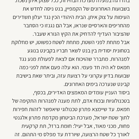
בהדרגה במעלה מערכת הבחירות, ככל שצוק איתן נשכח.
בשבועות האחרונים של הקמפיין, בנט ניסה לחדש את
העימות על צוק איתן. הבית היהודי הכין נגד יעלון תשדירים
מהחריפים והארסיים שנראו, אבל הם נגנזו כי הסתבר
שהציבור העדיף להדחיק את הקיץ הנורא שעבר.
אבל מתחת לפני השטח, מתחת לשטח כפשוטו, יש מחלוקת
בטחונית יסודית בין בנט לשאר חבריו בקבינט בנוגע
למנהרות. מתברר שהויכוח אם לצאת לפעולת מנע נגד
חמאס לא היה חד פעמי. הוא עלה פעם אחת לפני כמה
שבועות בדיון עקרוני על רצועת עזה, וביתר שאת בישיבת
קבינט שנערכה בימים האחרונים.
ביסוד העניין עומדים המאמצים האדירים, בכסף,
בטכנולוגיות ובכוח אדם, לתת מענה למנהרות התקיפה של
חמאס. עד שיימצא פתרון טכנולוגי שיאפשר לזהות חפירות
לתוך שטח ישראל, מערכת הביטחון מקדמת פתרון אלגנטי
פחות, מכני מאוד, אבל יעיל: חומת ברזל, תת קרקעית
לאורך כל שטח הרצועה, שיורדת עד מפלס מי התהום. זה