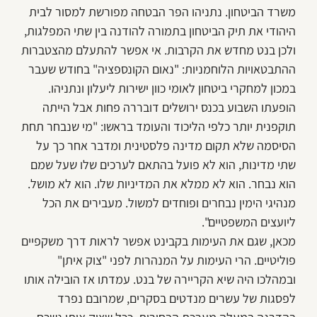
משרד הביטחון. נתניהו הפר הבטחה מפורשת למסור לבית
היהודי את תיק הביטחון בתמורה להודנה בין שתי המפלגות,
ולכן בנט מחדש את הקרבות. אי אפשר להתעלם מהצטברות
ההתבטאויות הלוחמניות: "נאום הקונספציה" בחודש שעבר
במכון למחקרי ביטחון לאומי כוון ישירות ליעלון ונתניהו.
הופעתו השבוע בכנס ירושלים דובררה פחות אבל הייתה
תוקפנית יותר כלפי הליכוד והעומד בראשו: "מי שנבחר תחת
הסיסמה שלא תקום מדינה פלסטינית ומדבר אחר כך על
שתי מדינות, הוא לא פועל בהתאם לערכים שלו שעל שמם
הוא נבחר. הוא לא ממלא את המדיניות שלו. הוא לא מושל.
מנהיגי הימין נבחרים ופוחדים למשול. מעבירים את הכל
ליועצים המשפטיים".
מכאן, שגם את העימות בקבינט אפשר לראות דרך משקפיים
פוליטיים. הרי העימות על המנהרות לפני "צוק איתן"
ובמהלכו היה שיא הקריירה של בנט. עמדתו אז הובילה אותו
לפסגות של עשרים מנדטים בסקרים, שמרובם נפרד