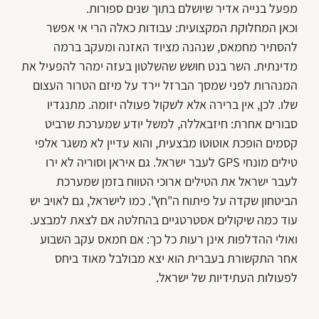
מפעל בנייה אדיר שיושלם בתוך שנים ספורות.
וכאן המחלוקת המקצועית: עבודות כאלה הרי אי אפשר
להסתיר מחמאס, שנהנה מציוד האזנה ומעקב ברמה
מדינתית. השר בנט חושש שהשלטון בעזה ימהר להפעיל את
המנהרות לפני שמסך הברזל יירד על מיזם הטרור העצום
שלו. לכן, אין ברירה אלא לשקול פעולה יזומה. מתנגדיו
סבורים אחרת: חיזבאללה, למשל יודע שמערכת שרביט
קסמים הופכת אוטוטו מבצעית, והוא עדיין לא משגר אלפי
טילים מונחי GPS לעבר ישראל. גם איראן וסוריה לא ירו
לעבר ישראל את הטילים ארוכי הטווח בזמן שמערכת
הביטחון שקדה על פיתוח ה"חץ". כמו לישראל, גם לאויב יש
עוד כמה שיקולים אסטרטגיים בהחלטה אם לצאת למבצע.
ואולי ההדלפות אינן רעות כל כך: אם חמאס עקב השבוע
אחר התקשורת בעברית הוא יצא מבולבל מאוד ביחס
לפעולות העתידיות של ישראל.