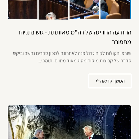
ההודעה החריגה של רה"מ מאותתת - גוש נתניהו
מתפורר
שורפי הקולות לקוח גדול פנה לאחרונה למכון סקרים נחשב וביקש
סדרה של קבוצות מיקוד מסוג מאוד מסוים: תומכי...
המשך קריאה