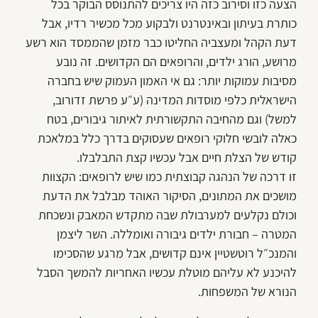
הצעה כזו וסירוב כזה היו צריכים להתנוסס הבוקר בכל
כותרת בעיתון ובאינטרנט ולבקוע מכל מכשיר רדיו, אבל
דעת הקהל ומעצביה החליטו כבר מזמן שהממסד הוא רשע
מרושע, הורג ילדים, והרופאים הם הקדושים. זה נובע
מסיבות עמוקות יותר: גם אי האמון העמוק שיש בחברה
הישראלית כלפי מוסדות המדינה (ע״ע פרשת זדורוב,
למשל) וגם מהחיבה התקשורתית לאיתור גיבורים, בטח
כאלה לובשי חלוקי רופאים שעסוקים בדרך כלל במלאכת
קודש של הצלת חיים אבל עכשיו קצת התבלבלו.
זו דרכה של הנהגה קבוצתית כמו שיש לרופאים: הקצוות
מושכים את המתונים, הסיקור האוהד מבלבל את הדעת
וכולם נקלעים למערבולת שבה מתקדש המאבק ונשכחת
המטרה – חבורת ילדים גיבורה ואומללה. השר ליצמן
והמנכ״ל רוטשטיין אינם קדושים, אבל מרגע שהסכימו
להיכנע לא עליהם מוטלת עכשיו האחריות להמשך הסבל
הנורא של המשפחות.