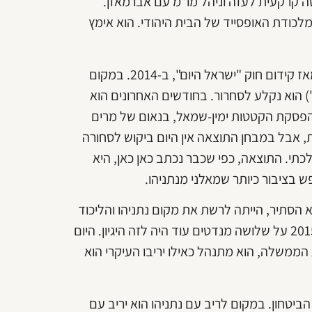
 קרקעית לעזה וניהל מו"מ עם אבו מאזן.
לכודת האופסייד של הבית היהודי. הוא אימץ
כאן ביצע יו"ר הבית היהודי את שגיאתו הפוליטית הגסה ביותר מאז קידום חוק "ישראל היום", ב-2014. במקום
) הוא נקלע לסחרור. בחודשים האחרונים הוא
הפסקת הקטטות ימין-שמאל, בנאום של מרים
ות, אבל במבחן התוצאה אין היום ביקוש לסחורה
י. התוצאה, כפי שכבר נכתב כאן כאן, היא
 בציבור כיותר שמאלני מנתניהו.
הסתיר, הייתה לרשת את מקום נתניהו והליכוד
ולרוץ לראשות הממשלה. כשהפער בין שתי המפלגות עמד ב-2015 על שלושה מנדטים עוד היה לזה היגיון. היום
ממשלה, הוא מתנהל כאילו יריבו העיקרי הוא
יטחון. במקום לריב עם נתניהו הוא יריב עם