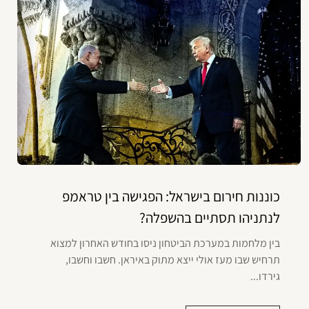
כוננות חירום בישראל: הפגישה בין טראמפ
לנתניהו תסתיים בהשפלה?
בין מלחמות במערכת הביטחון ניסו בחודש האחרון למצוא
תרחיש שבו מעז אולי ייצא מתוק באיראן. חשבו וחשבו,
גירדו...