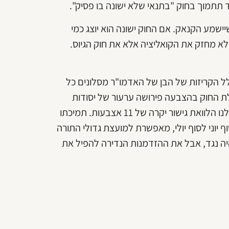
ד תתמוך בחוק "בתנאי שלא ישונה בו פסיק".
יישמע הקנאק. אם החוק ישונה הוא יוצג כמי
לא מחזק את הקואליציה אלא את חוק הגיוס.
לל הקריזות של הבן של האדמו"ר מסלונים כל
לת החוק בהצבעה פירושה ערעור של יסודות
הקואליציה. והנה בא האביר על הסוס הלבן, יאיר לפיד, ומעניק לנו הלוואת גישור יקרה של 11 אצבעות. תמיכתו
וני לסוף יולי, מאפשרת למועצת גדולי התורה
יה נגד, אבל את ההזדמנות הנדירה להפיל את