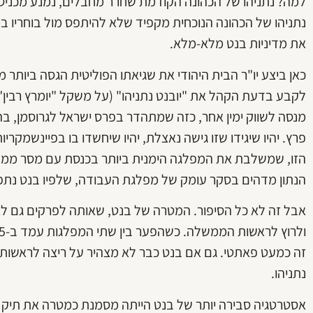
למה? נתניהו של הכהונה הקודמת שחרר מחבלים, נמנע מכניסה
נתניהו של הכהונה הנוכחית מקפיד שלא להיתפס מול בוחריו במ
את מדיניות בנט מלא-מלא.
לקבע בדעת הקהל את "יובנט נתניהו" (על משקל "יומרץ רבין"
מנסה לשווק ימין אחר, כזה שמתהדר בפרס ישראל לגרוסמן, ב
פרץ. יהיו שיגידו שזו גישה נאצלת, יהיו שיחשדו בו בפיינשמקרי
הזו, שמשלבת את המפלגה הימנית ביותר בכנסת עם מסר ממלכת
הנתון מדהים בסקר עומק של מפלגת העבודה, שלפיו בנט נתפש
אבל זה לא כל הסיפור. המטרה של בנט, שאותה לפרקים גם לא 
זה כמעט פאתטי. גם אם בנט כבר לא מצהיר על ריצה לראשות ה
נתניהו.
אסטרטגיה סבירה יותר של בנט הייתה מסמנת כמטרה את תיק הב