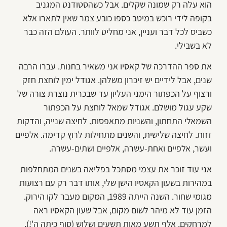
הוא עלה רק שמונה שקלים. אבל כשהסטודנט המגניב
בקופה לידי רוכש במיטב כספו כובע צמר שאין לתארו אלא
כשביס לכל דבר ועניין, אני מחליט לוותר. העולם הזה כבר
לא בשבילי.
את ספר ההדרכה של קאסיו אני משאיר בחנות. עברו הרבה
שנים, אבל לידיים יש זיכרון משלהן. אגודל ימין לוחצת חזק
ורצוף על הכפתור הימני העליון עד שבכרית נוצרת צורה של
שקע עגול מושלם. אגודל שמאל לוחצת על הכפתור
השמאלי התחתון, והשניות מתאפסות. לחיצה שנייה, והדקות
זזות. לחיצה שלישית, והשנים מתחילות לרוץ קדימה. אלפיים
ועשר, אלפיים ואחת-עשרה, אלפיים ושתים-עשרה.
אני עוד זוכר את עצמי מסתכל בפליאה בשנים המתחלפות
במהירות בשעון הקאסיו הישן שלי, אותו דבר רק עם רצועות
מגומי שחור. השנה הייתה 1989, המקום מעבר לקו הירוק.
הזמן עוד לא מיהר לשום מקום, אבל שעון הקאסיו ראה
למרחקים. אלף תשע מאות תשעים ושלוש (סוף כיתה ה'!),