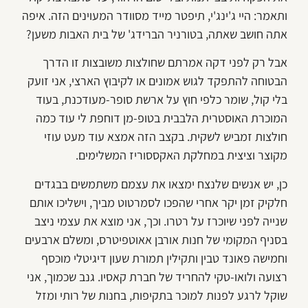
ותאמר: היי ג'ינג'י, תיפטר מייד מסוודר המעוינים הזה. איפה
אתה חושב שאתה, בטורניר הברידג' של בית האבות משען?
אבל רק לפני דקה אמרתם שחולצות משובצות זו הדרך
הבטוחה להתפקד לגוש אמונים או לקיבוץ הארצי, אני זועק
בלי קול, שומר כלפי חוץ על ארשת סופר-מעודכנת, בעוד
המוכרת האוסטרית הלבבית בטופ-מן דוחפת לי עוד כמה
חולצות זמביש לשקית. בקצב הזה אמצא עוד מעט עוזי
מקוצר וציצית במחלקת האקססוריז המשלימים.
כן, יש אנשים שלנצח ימצאו את עצמם משתמשים בבגדים
חלקיק זמן יקר אחרי שהפכו לסמרטוט מביך, וישליכו אותם
שנייה לפני שיוכרז על רטרו. וכך, אני מוצא את עצמי ניצב
בסניף המקומי של חנות אורבן אאוטפיטרס, ומשלם ארבעים
וחמישה פאונד טבין ותקילין תמורת שעון דיגיטלי מוכסף
רצועה ולואו-טקי להחריד של חברת קאסיו. גנב שכמוך, אני
שוקל לרגע לפנות למוכר בתקיפות, בחנות של רותי ומזל