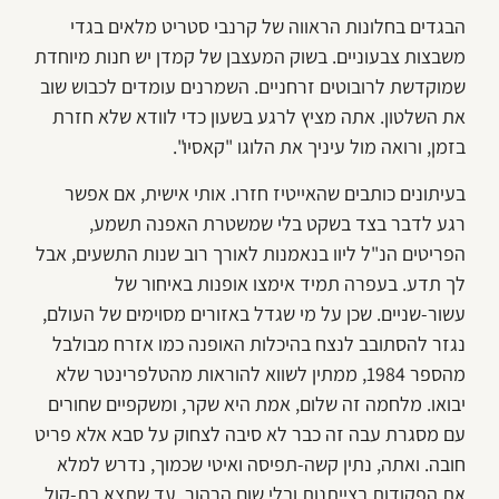
הבגדים בחלונות הראווה של קרנבי סטריט מלאים בגדי
משבצות צבעוניים. בשוק המעצבן של קמדן יש חנות מיוחדת
שמוקדשת לרובוטים זרחניים. השמרנים עומדים לכבוש שוב
את השלטון. אתה מציץ לרגע בשעון כדי לוודא שלא חזרת
בזמן, ורואה מול עיניך את הלוגו "קאסיו".
בעיתונים כותבים שהאייטיז חזרו. אותי אישית, אם אפשר
רגע לדבר בצד בשקט בלי שמשטרת האפנה תשמע,
הפריטים הנ"ל ליוו בנאמנות לאורך רוב שנות התשעים, אבל
לך תדע. בעפרה תמיד אימצו אופנות באיחור של
עשור-שניים. שכן על מי שגדל באזורים מסוימים של העולם,
נגזר להסתובב לנצח בהיכלות האופנה כמו אזרח מבולבל
מהספר 1984, ממתין לשווא להוראות מהטלפרינטר שלא
יבואו. מלחמה זה שלום, אמת היא שקר, ומשקפיים שחורים
עם מסגרת עבה זה כבר לא סיבה לצחוק על סבא אלא פריט
חובה. ואתה, נתין קשה-תפיסה ואיטי שכמוך, נדרש למלא
את הפקודות בצייתנות ובלי שום הרהור, עד שתצא בת-קול