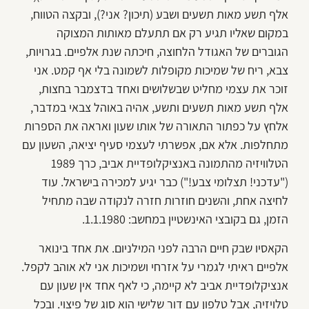
אלף תשע מאות תשעים ושבע (תיכון? אני?), ובקצה הטווח,
במקום שאליו תגיע רק אם תתעלם מאותות המצוקה
הגוברים של האגודל הלחוצה, חיכתה שנת אלפיים. בגרויות,
צבא, ריח של שמיכות מקופלות לשמונה בלי אף קמט. אני
זוכר את עצמי מחליט שבשלושים ואחד בדצמבר בחצות,
אלף תשע מאות תשעים ותשע, אהיה באוהל צבאי במדבר,
אלחץ על כפתור התאורה של אותו שעון ואראה את הספרות
מתחלפות. אלא אם, אפשרתי לעצמי סעיף יציאה, השעון עם
הטלוויזיה מהתמונה באנציקלופדיית אביב, כרך 1989
("עדכני! תצלומי צבע!") כבר יגיע למכירה בישראל. עוד
לחיצה אחת, והשנים חוזרות חזרה לנקודה שבה מתחיל
הזמן, גם בקובצי האינשטיין במחשב: 1.1.1980.
הקאסיו שבק חיים הרבה לפני המילניום. את אחד בינואר
אלפיים ראיתי לגמרי על אזרחי ושמיכות אני לא אוהב לקפל.
אנציקלופדיית אביב לא קיימה, כי לאף אחד אין שעון עם
טלויזיה, אבל טלפון עם דור שלישי הוא סוג של פיצוי. ובכל