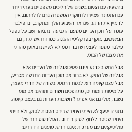
בהשעיה עם האיום בשנים של הליכים משפטיים בעתיד יחד
עם התמונה שציירו לו חוקרי המשטרה גרם לו לחתום. אין
לדמיין את הרגע, שנראה השבוע הולך ומתקרב, ובו פילבר
עומד על דוכן העדים מטעם התביעה ונתניהו יושב על ספסל
הנאשמים, מוקף בפרקליטי ההגנה. כמו הרו אשתקד, גם
פילבר מספר לעצמו שדבריו ממילא לא ישנו באופן מהותי
את מצבו של הבוס.
אבל החשוב כרגע איננו פסיכואנליזה של העדים אלא
אנליזה של התיק. לא ברור אם תוכן העדות החדשה מכריע,
אבל עצם קיומה הוא לבטח דרמטי. בשורה של חדרי מעצר,
על מיטות קומותיים, מתהפכים חשודים ותוהים: אם מומו
נשבר, אולי גם אני אפתח? חשיבות העדות גם בעצם קיומה.
נתניהו יטען: לא הייתי היחיד שקידם הטבות לבזק, ולא הייתי
היחיד שניסה ללחוץ לסיקור חיובי. הפלירטוט הזה של
פוליטיקאים עם מערכות איננו חדש. טוענים החוקרים: