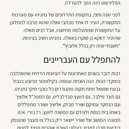
הפלירטוט הזה הפך להטרדה.
לפני שנה וחצי, בתקופת התדרוכים של נתניהו עם מערכות
התקשורת, העיר לו אחד מכתבי וואלה שהוא מרבה להתלונן
על התקשורת שמתעלמת מהישגיו, אבל רבים מאלה
שהזכיר דווקא כן סוקרו בוואלה. נתניהו השיב בציניות:
"חשבתי שזה רק בגלל אלוביץ'".
להתפלל עם העבריינים
רבות דובר בשנים האחרונות על הציונות הדתית שהשתלבה
במוקדי הכוח. הנה הוכחה עגומה: בקילומטר מרובע בגבול
גבעת שמואל פתח תקוה מתגוררים כל כוכבי תיקי נתניהו.
גם העד פילבר, גם היועץ מנדלבליט, גם המפכ"ל אלשיך
וגם הנחקר עמיקם שורר מבזק. אלשיך ושורר מתפללים
באותו בית כנסת ולצידם גם המשנה ליועץ, רז נזרי. איזו
תמונה: המושב של שורר יישאר ריק בגלל צו מעצר שהונפק
בידיעת חברו למניין. בעלוני השבת אוהבים תמיד למנות