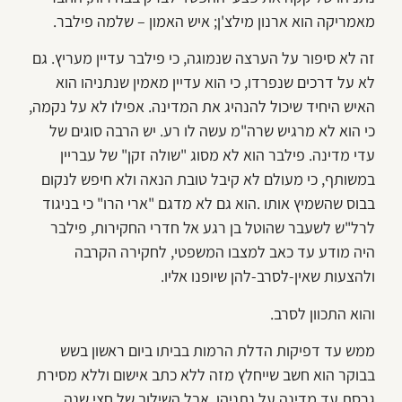
מאמריקה הוא ארנון מילצ'ן; איש האמון – שלמה פילבר.
זה לא סיפור על הערצה שנמוגה, כי פילבר עדיין מעריץ. גם
לא על דרכים שנפרדו, כי הוא עדיין מאמין שנתניהו הוא
האיש היחיד שיכול להנהיג את המדינה. אפילו לא על נקמה,
כי הוא לא מרגיש שרה"מ עשה לו רע. יש הרבה סוגים של
עדי מדינה. פילבר הוא לא מסוג "שולה זקן" של עבריין
במשותף, כי מעולם לא קיבל טובת הנאה ולא חיפש לנקום
בבוס שהשמיץ אותו .הוא גם לא מדגם "ארי הרו" כי בניגוד
לרל"ש לשעבר שהוטל בן רגע אל חדרי החקירות, פילבר
היה מודע עד כאב למצבו המשפטי, לחקירה הקרבה
ולהצעות שאין-לסרב-להן שיופנו אליו.
והוא התכוון לסרב.
ממש עד דפיקות הדלת הרמות בביתו ביום ראשון בשש
בבוקר הוא חשב שייחלץ מזה ללא כתב אישום וללא מסירת
גרסת עד מדינה על נתניהו. אבל השילוב של חצי שנה