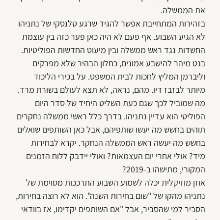
את הממשלה.
בזהירות המתחייבת אפשר להגיד שרגע טלנסקי של נתניהו
לא הגיע השבוע. אף פעם לא היה כאן פער כזה בין עוצמת
החשדות נגד ראש ממשלה ובין מיעוט החדשות הפוליטיות.
בנט מיהר להישבע אמונים, כחלון הבהיר שלא מפרקים
וליברמן המליץ לחכות לבית המשפט. על בכירי הליכוד
מיותר לבזבז דיו. מהם, נראה, לא תצא לעולם בשורת מרד.
מה שמוביל לכך שגם כעת השליט היחיד של סדר היום
הפוליטי הוא עדיין נתניהו. בדרך כלל ראשי ממשלה נחקרים
תוהים בחשש מה יעשו שותפיהם, אבל כאן השותפים שואלים
בחשש מה יעשה ראש הממשלה הנחקר. יקרא לבחירות
מיד? אולי אחרי יום העצמאות? ואולי יידבק ללוח הזמנים
המקורי, מתישהו ב-2019?
אוזן מוזיקלית יכלה לשמוע השבוע התרככות מסוימת של
נתניהו מהקו של "שום בחירות השנה". הוא לא רוצה בחירות,
הסביר למי שהסביר, אבל "אם השותפים יקדימו, אז בוודאי