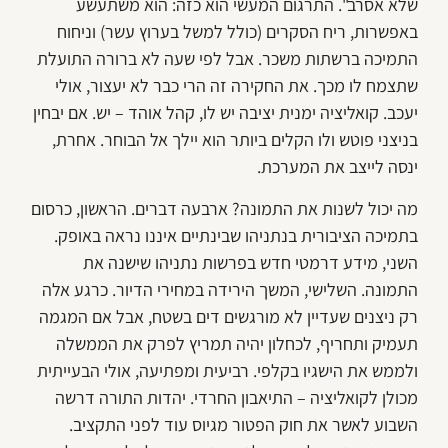
שלא אסרב". התרגום המעשי הוא כזה: הוא משתעשע
באפשרות, ריח הסקרים (כולל למשל בערוץ עשר) וניחוח
התמיכה ברשתות משכר. אבל לפי שעה לא ברורה התועלת
שתצמח לו מכך. את החקירה זה הרי כבר לא יעצור, אולי
יעכב. קואליציה ימנית יציבה יש לו, קהל אוהד – יש. אם יבחין
בניצני פוטש ולו הקלים ביותר הוא יילך אל הבוחר. אחרת,
ינסה לייצב את המערכת.
מה יכול לשנות את התמונה? ארבעה דברים. הראשון, כרסום
בתמיכה הציבורית בנתניהו שבינתיים איננו נראה באופק.
השני, מידע דרמטי חדש בפרשות נתניהו שישנה את
התמונה. השלישי, המשך הירידה במחירי הדיור. כרגע אלה
רק ניצנים שעדיין לא מורגשים דים בשטח, אבל אם המגמה
תעמיק ותחריף, לכחלון יהיה תמריץ לפרק את הממשלה
ולממש את הישגיו בקלפי. רביעית ומפתיעה, אולי הבעייתית
מכולן לקואליציה – התיאבון החרדי. יהדות התורה דרשה
השבוע לאשר את חוק הפטור מגיוס עוד לפני התקציב.