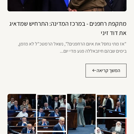
מתקפת רחפנים - במרכז המדינה: התרחיש שמדאיג
את דוד זיני
"אז מתי נחסל את איום הרחפנים?", נשאל הרמטכ"ל לא מזמן,
בימים שבהם חיזבאללה פגע מדי יום...
המשך קריאה