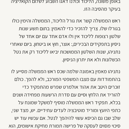
באופן משונה, הליכוד וכולנו דאגו השבוע לשלום הקואליציה
בעיקר מהסיבה הזו.
ראש הממשלה קשר את גורל הליכוד, הממשלה והימין כולו
בגורלו שלו. צריך להזכיר כדי להאמין: בתום תשע שנות
שלטון רצופות לליכוד אין ולו אדם אחד עם יום אחד של
ניסיון בתפקידים הבכירים,: אוצר, חוץ או ביטחון. ביום שאחרי
נתניהו, שנות השלטון הממושכות יביאו לליכוד רק את נטל
הכשלונות ולא את יתרון הניסיון.
נתניהו מאמין באמונה שלמה שכס ראש הממשלה מסייע לו
בהתמודדות עם מצבו המשפטי המורכב, ולא להפך. כולם
זוכרים היטב את אהוד אולמרט שפרש מהתפקיד כדי
להוריד את הלחץ וסיים עם סדרת הרשעות מפחידה ושנים
בכלא. תפקיד ראש הממשלה מוסיף למשקל שמונח על
כתפי היועץ ומוריד מוטיבציה לעדים עתידיים. יש, מצד שני,
שלב שבו גם הכיסא עשוי להיהפך לנטל. אם עכשיו עוד יש
סיכוי מסוים לעסקה של פרישה תמורת מחיקת אישומים, הוא