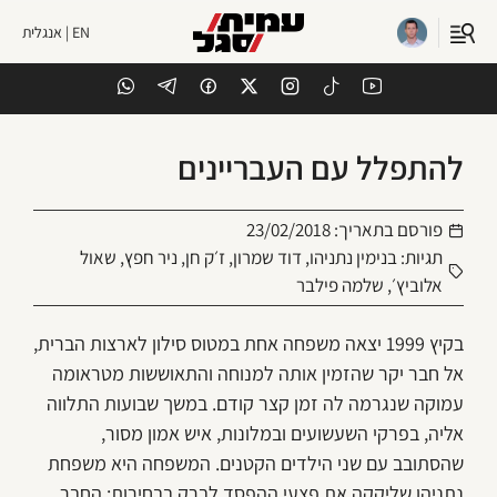
EN | אנגלית
להתפלל עם העבריינים
פורסם בתאריך:
23/02/2018
תגיות:
בנימין נתניהו
,
דוד שמרון
,
ז׳ק חן
,
ניר חפץ
,
שאול
אלוביץ׳
,
שלמה פילבר
בקיץ 1999 יצאה משפחה אחת במטוס סילון לארצות הברית,
אל חבר יקר שהזמין אותה למנוחה והתאוששות מטראומה
עמוקה שנגרמה לה זמן קצר קודם. במשך שבועות התלווה
אליה, בפרקי השעשועים ובמלונות, איש אמון מסור,
שהסתובב עם שני הילדים הקטנים. המשפחה היא משפחת
נתניהו שליקקה את פצעי ההפסד לברק בבחירות; החבר