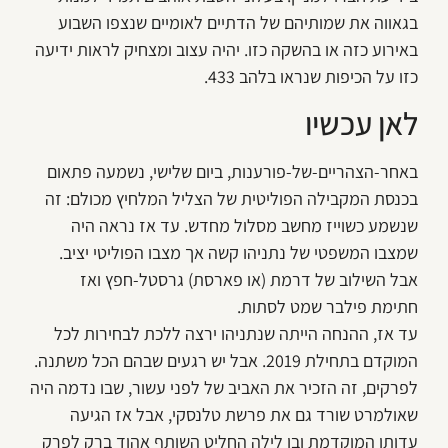
בגאווה את שמותיהם של הדתיים לאומיים שנצפו השבוע
באירוע כזה או בהשקה כזו. יהיה עצוב ומצחיק לראות ידיעה
כזו על הכיפות שנראו בלהב 433.
לאן עכשיו
באחר-הצהריים-של-פורענות, ביום שלישי, נשמעה פתאום
בכנסת המקבילה הפוליטית של הצליל המלחיץ מכולם: זה
שנשמע כשוייז מחשב מסלול מחדש. עד אז נראה היה
שמצבו המשפטי של נתניהו קשה אך מצבו הפוליטי יציב.
אבל השילוב של דרמת (או פארסת) גרסטל-חפץ ואז
חתימת פילבר שמט לסתות.
עד אז, ההנחה הייתה שנתניהו ירצה ללכת לבחירות לכל
המוקדם בתחילת 2019. אבל יש רגעים שבהם הכל משתנה.
לפרקים, זה הזכיר את האביב של לפני עשור, שבו נדמה היה
שאולמרט שורד גם את פרשת טלנסקי, אבל אז הגיעה
עדותו המוקדמת ובן לילה החליט השותף אהוד ברק לפרק