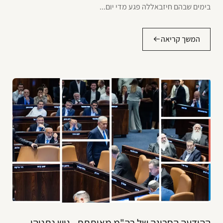
בימים שבהם חיזבאללה פגע מדי יום...
המשך קריאה
ההודעה החריגה של רה"מ מאותתת - גוש נתניהו