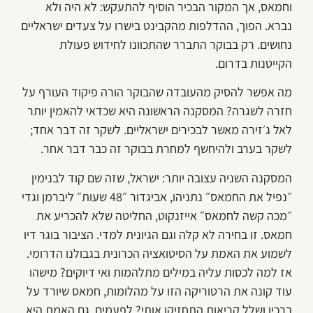
וחמאס, אך המקור הבכיר הוסיף להתעקש: לא היה ולא
נברא. הפוך, ההדלפות מהקבינט בישרו על צעדים ישראליים
נחושים. רק בבוקר התברר שהתכוונו לחידוש פעולת
הקייטנות בדרום.
מה אפשר להסיק מהעובדה שהבוקר הורה פיקוד העורף על
חזרה לשגרה? המסקנה הראשונה היא שכדאי להאמין יותר
לאל ג׳זירה מאשר לבכירים ישראליים. לשקר זה דבר אחד;
לשקר בערב ולהיחשף למחרת בבוקר זה כבר דבר אחר.
המסקנה השניה עצובה יותר: ישראל, שזה שם קוד לבנימין
״נפיל את החמאס״ נתניהו, אביגדור ״48 שעות״ ליברמן וגדי
״מכה קשה לחמאס״ אייזנקוט, החליטה שלא להכריע את
חמאס. זו בחירה לא קלה וגם הגיונית למדי. הציבור בוגר דיו
לשמוע את האמת על הסיטואציה הכרונית בגבולנו הדרומי.
אז למה לכסות עליה במילים מתלהמות ואי דיוקים? מישהו
עוד קונה את הרטוריקה הזו על מהלומות, חמאס שיורד על
ברכיו ושלל קריאות התחזיקו אותי? לפעמים, גם האמת היא