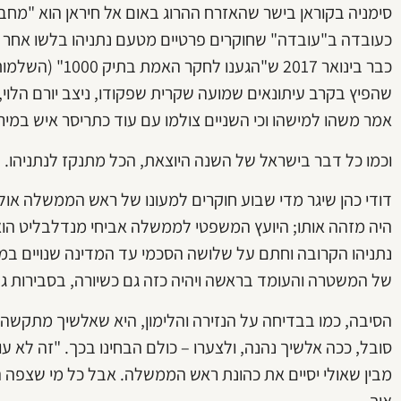
סימניה בקוראן בישר שהאזרח ההרוג באום אל חיראן הוא "מחבל
כעובדה ב"עובדה" שחוקרים פרטיים מטעם נתניהו בלשו אחר ח
כבר בינואר 2017 ש"
שהפיץ בקרב עיתונאים שמועה שקרית שפקודו, ניצב יורם הלוי,
אמר משהו למישהו וכי השניים צולמו עם עוד כתריסר איש במירוץ
וכמו כל דבר בישראל של השנה היוצאת, הכל מתנקז לנתניהו.
דודי כהן שיגר מדי שבוע חוקרים למעונו של ראש הממשלה או
היה מזהה אותו; היועץ המשפטי לממשלה אביחי מנדלבליט הו
נתניהו הקרובה וחתם על שלושה הסכמי עד המדינה שנויים במ
של המשטרה והעומד בראשה ויהיה כזה גם כשיורה, בסבירות 
הסיבה, כמו בבדיחה על הנזירה והלימון, היא שאלשיך מתקש
סובל, ככה אלשיך נהנה, ולצערו – כולם הבחינו בכך. "זה לא ע
מבין שאולי יסיים את כהונת ראש הממשלה. אבל כל מי שצפה ה
איך.