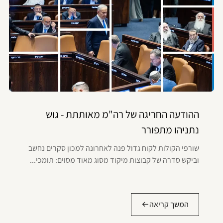
ההודעה החריגה של רה"מ מאותתת - גוש
נתניהו מתפורר
שורפי הקולות לקוח גדול פנה לאחרונה למכון סקרים נחשב
וביקש סדרה של קבוצות מיקוד מסוג מאוד מסוים: תומכי...
המשך קריאה