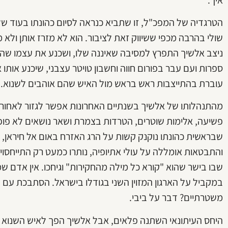
הטרגדיה של המפכ"ל, זו שתביא כנראה לסיום כהונתו בעוד של
שולי בהרבה מכפי ששיווק זאת לציבור. הוא לא מזרז אותן ולא 
ניצב אלשיך התפרץ למסיבה שאיננה שלו, ושכנע את עצמו שהו
ספרות ועם עבר בפורום חווה וחשבון טויטר עצבני, שיכנע אות
עוברת בהתייצבות ראש בראש מול האיש שהם אוהבים לשנוא.
מהתנהלותו של אלשיך בשנתיים האחרונות אפשר לגזור לאחור
פשיעה, אלימות שוטרים, הטרדות בצמרת ושאר נושאים לא פופ
שבראשית כהונתו נוקנק קשות על הרג האזרח באום אל חיראן,
והתבטאות אומללה על עולי אתיופיה, נותרו כמעט רק התייחסויות
שבו בישר שהוא "קורא כל מילה מהחקירות" וגיחכו. אין אדם ש
במקביל על הארגון המזוין השני בגודלו בישראל. הסתבכת עם 
משטרתיים? דבר על ביבי.
היחס העיתונאי השתנה פלאים, אבל אלשיך הפך לאיש השנוא ביות