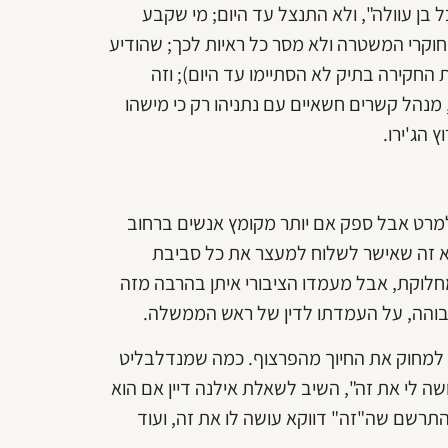
 בן עוולה", ולא התנצל עד היום; מי שקבע
וקרי המשטרה ולא מסר כל ראיות לכך; שהודיע
הגענו לחקר האמת בתיק 1000" (השלמות החקירה בתיק לא הסתיימו עד היום); וזה
 מנהל קשרים חשאיים עם נתניהו רק כי מישהו
 הג'ירו.
למרט אבל ספק אם יותר מקומץ אנשים ברחוב
א זה שאישר לשלוח למעצר את כל סביבת
חלוקת, אבל מעמדו הציבורי איתן בהרבה מזה
גבוהה, על העמדתו לדין של ראש הממשלה.
ה למחוק את החיוך מהפרצוף. כמה שמנדלבליט
ושה לי את זה", השיב לשאלת אילנה דיין אם הוא
תרשם שה"זה" דווקא עושה לו את זה, ועוד