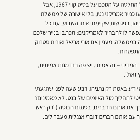
בנט מתכוון: מפלגת הבית היהודי לא תישאר בממשלה שתקבל החלטה על הסכם על בסיס קווי 1967, אבל
 כנייר אמריקני נטו, בלי אישורה של ממשלת
ו, בפגישות שקיימתי איתו השבוע. עם כל
פשר לו להבהיר לאמריקנים: תכתבו בנייר שלכם
ממשלה. מעניין אם אורי אריאל ואורית סטרוק
התפטרות.
המדיני – זה אמיתי. יש פה הזדמנות אמיתית,
 זאת".
ה יודע באמת רק נתניהו. רבע שעה לפני שהגעתי
ליטי לתהליך מול האיומים של בנט. לא מאמינים?
 את אותם הדברים, בסגנונו הבוטה ("רק ראש
 עם אותם חברים דוברי אנגלית מעבר לים.