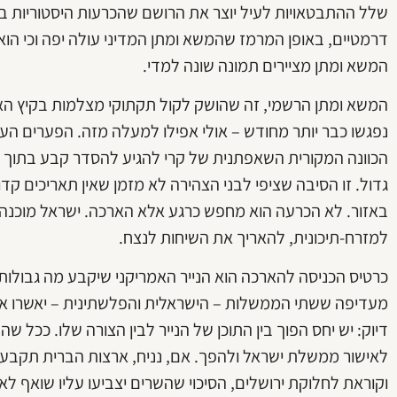
שלל ההתבטאויות לעיל יוצר את הרושם שהכרעות היסטוריות בפ
דרמטיים, באופן המרמז שהמשא ומתן המדיני עולה יפה וכי הו
המשא ומתן מציירים תמונה שונה למדי.
המשא ומתן הרשמי, זה שהושק לקול תקתוקי מצלמות בקיץ האחר
נפגשו כבר יותר מחודש – אולי אפילו למעלה מזה. הפערים העמ
הכוונה המקורית השאפתנית של קרי להגיע להסדר קבע בתוך 
גדול. זו הסיבה שציפי לבני הצהירה לא מזמן שאין תאריכים קדו
באזור. לא הכרעה הוא מחפש כרגע אלא הארכה. ישראל מוכנה
למזרח-תיכונית, להאריך את השיחות לנצח.
כרטיס הכניסה להארכה הוא הנייר האמריקני שיקבע מה גבולות
מעדיפה ששתי הממשלות – הישראלית והפלשתינית – יאשרו את ה
דיוק: יש יחס הפוך בין התוכן של הנייר לבין הצורה שלו. ככל שהנ
לאישור ממשלת ישראל ולהפך. אם, נניח, ארצות הברית תקבע 
וקוראת לחלוקת ירושלים, הסיכוי שהשרים יצביעו עליו שואף לא