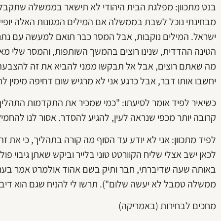
מבחינתי נוכל לשבת בממשלה אם המילים המגונות האלה יופיעו
ישראל. המילים נוקבות, אבל המסר כבר תואם למעשה עם נתניה
הטינה ההדדית, שנינו רוצים בהמשך השותפות, והמסר שלי מא
מה שאתם רוצים, אבל אל תבקשו ממני להביא את זה להצבעה ב
יחשבו אותו דבר, אבל כרגע אני לא מרגיש שום דחיפה מימין ל
כשיאיר לפיד אומר לסיעתו: "כמי שמכיר את התקדמות התהליך 
קרובה יותר מכפי שנראה לעין, להגיע להסדר. אסור לנו להחמיץ
לפיד מתכוון: אני לא יודע עד הסוף מה קורה בתהליך, כי את ז
לכאן ישב אצלי שליח הקוורטט טוני בלייר וביקש שאתן גיבוי פו
באותה שעה שדיברתי, חבר ותיק בשם אהוד אולמרט אמר בערך
ממשלה טמבל לא יעשה שלום"). תרשו לי להניח שגם הוא דיבר
מחכים לבחירות (באמריקה)