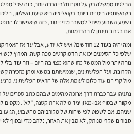
החלטת ממשלה רק על נוסח חלבי הרבה יותר, כזה שכל מפלגות ה
כשהשותפה הימנית ביותר בקואליציה היא סיעת השלטון, הליכו
נשמע השבוע מייחל למשבר מדיני טוב, כזה שיאפשר לו התפט
אם בקרוב תינתן לו ההזדמנות.
ומה יהיה בעוד 12 חודשים? איש לא יודע, אבל עד אז
נוחה יותר מול הממשל מזו שהוא מצוי בה היום – וזה עוד בלי 
הקרובה, ועל הפלשתינים, שגמישותם במשא ומתן מזכירה קשיש 
מול קרי הם עוד כלום לעומת אלה של הראיס הפלשתיני. כרגע 
נתניהו עבר כברת דרך ארוכה מהימים שבהם כתב ספרים על הס
מקווה שבסוף אבו-מאזן יגיד מילה אחת קטנה, "לא". מקסים לר
שניהם, אם לשפוט לפי שיחות של מקורביהם מהשבוע, הגיעו 
סבורים שקרי מנותק, לא מבין את האזור, נלהב מדי ובסוף לא י