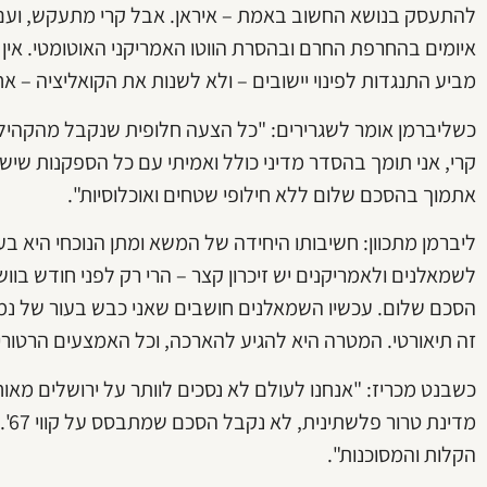
להתעסק בנושא החשוב באמת – איראן. אבל קרי מתעקש, ועם 
איומים בהחרפת החרם ובהסרת הווטו האמריקני האוטומטי. אין ל
מביע התנגדות לפינוי יישובים – ולא לשנות את הקואליציה – א
כשליברמן אומר לשגרירים: "כל הצעה חלופית שנקבל מהקהיל
קרי, אני תומך בהסדר מדיני כולל ואמיתי עם כל הספקנות שיש
אתמוך בהסכם שלום ללא חילופי שטחים ואוכלוסיות".
ליברמן מתכוון: חשיבותו היחידה של המשא ומתן הנוכחי היא בעצ
לשמאלנים ולאמריקנים יש זיכרון קצר – הרי רק לפני חודש בוו
הסכם שלום. עכשיו השמאלנים חושבים שאני כבש בעור של נמר
זה תיאורטי. המטרה היא להגיע להארכה, וכל האמצעים הרטורי
כשבנט מכריז: "אנחנו לעולם לא נסכים לוותר על ירושלים מאוח
מדי
הקלות והמסוכנות".