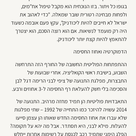
בגופו כל ויתור. בזו הנוכחית הוא מקבל טיפול אח"מים,
ולפחות מבחינה רטורית שובר שמאלה. "כדי לאהוב את
ישראל לא חייבים להיות ליכודניק", עקץ פעם אובמה כשעוד
היה רק מועמד לנשיאות. אם הוא רוצה הסכם, הוא יצטרך
להתאמץ להיות קצת יותר ליכודניק.
הדמוקרטיה ואחוז החסימה
ההתפתחות הפוליטית החשובה של החורף הזה התרחשה
השבוע, בישיבת ראשי הקואליציה. אחרי שבועות של
התבצרות, מפלגת התנועה של ציפי לבני הרימה דגל לבן
והסכימה בלי חשק להעלאת רף החסימה ל-3 אחוזים ורבע.
התאבדויות פוליטיות הן תמיד מחזה מרהיב. התנועה של
2014 עשויה להיזכר כמו התחייה של 1992 – שתי מפלגות
שלא עברו את אחוז החסימה החדש שאותו הן עצמן סייעו
להעלות. מילא לבני, היא תסתדר. אבל מה יהא על תקומה?
הפלג הימני שתמיד רכב לכנסת על רשימות אחרות ייחלש