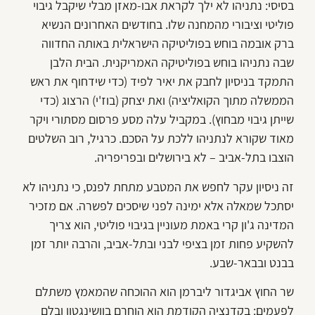
בסיסי: נתניהו לא ילך לקראת אבו-מאזן מבלי שיקבל גיבוי
פוליטי וציבורי מהמחנה שלו. בחודשים האחרונים הנשיא
ברק אובמה בוחש בפוליטיקה הישראלית באותה החדווה
שבה נתניהו בוחש בפוליטיקה האמריקנית. הבית הלבן
התמקד בניסיון לחבק את יאיר לפיד (כדי שידחוף את ראש
הממשלה מתוך הקואליציה) ואת יצחק (בוז'י) הרצוג (כדי
שייתן גיבוי מבחוץ). במקביל עלה מסע פרסום מסתורי ויקר
מאוד שקורא לנתניהו ללכת על הסכם. כרגיל, רוב השלטים
הוצבו בתל-אביב – לא בירושלים ובפריפריה.
זה ניסיון עקר לחפש את המטבע מתחת לפנס, כי נתניהו לא
יסתכל שמאלה אלא ימינה לפני שיסכים לפשרה. אם מזכיר
המדינה ג'ון קרי באמת מעוניין בגיבוי פוליטי, הוא צריך
להשקיע פחות זמן בציפי לבני ובתל-אביב, והרבה יותר זמן
בבנט ובבאר-שבע.
שר החוץ אביגדור ליברמן הוא ההוכחה שהמאמץ משתלם
לפעמים: בקדנציה הקודמת הוא הוחרם בוושינגטון ובלם