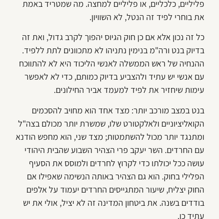
פליליים, כלכליים, או פליליים למחצה. מה שמטריד באמת
את בוחרי לפיד זה הנטל, לא השוויון.
כל זה נכון אלא אם כן חוק הגיוס יהפוך לקרב גדול, ואת זה
בדיוק בנט ורה"מ בנימין נתניהו לא מתכוונים לתת ללפיד.
ההנחיה של ראש הממשלה לאנשי הליכוד היא לא להתווכח
עם אנשי יש עתיד ולהצביע בדיוק כמותם, כדי לא לאפשר
עימות שיחזיר את לפיד למעמד אביר החילונים.
בנט במצב מורכב יותר: מצד אחד הוא מחויב להסכמים
הקואליציוניים ולאלקטורט שלו, שמשרת יותר מכולם בצה"ל
ומתנגד יותר מכול להשתמטות; מצד שני, הוא מחפש הודנא
עם החרדים. השר יעקב פרי הצהיר השבוע שהבית היהודי
עושה ככל יכולתו כדי לקרוץ לחרדים ולמוסס את הסעיף
הפלילי בחוק. הוא גם הצהיר באותה הנשימה שאפילו אם
החוק יצליח, שיעור המתגייסים החרדים יעמוד על אלפים
בודדים בשנה. את ביטחון המדינה זה לא יציל, אולי את יש
עתיד כן.