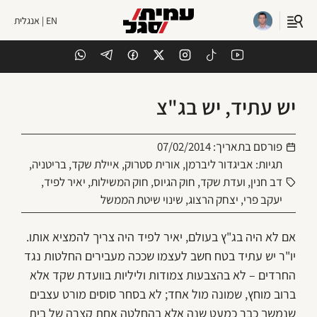
EN | אנגלית
יש עתיד, יש בג"צ
פורסם בתאריך:
07/02/2014
תגיות:
אביגדור ליברמן
,
אורית סטרוק
,
איילת שקד
,
בריטניה
,
דב חנין
,
ועדת שקד
,
חוק הגיוס
,
חוק המשילות
,
יאיר לפיד
,
יעקב פרי
,
יצחק הרצוג
,
שינוי שיטת הממשל
אם לא היה בג"ץ בעולם, יאיר לפיד היה צריך להמציא אותו.
יו"ר יש עתיד בטח חשב לעצמו שככה מעבירים החלטות נגד
החרדים – לא בהצבעות צמודות וליליות בוועדת שקד אלא
ברוב מוחץ, שמונה מול אחד; לא בסחר סוסים מורט עצבים
שנמשך כבר כמעט שנה אלא בהחלטה אחת קצרה של בית