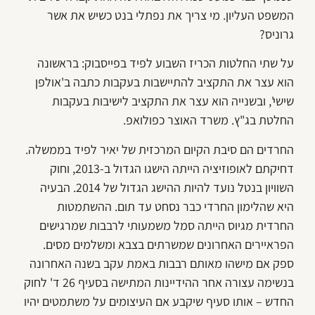
המשפט העליון. מי צריך את נפתלי בנט כשיש את אשר
גרוניס?
על שתי החלטות הכריז השבוע לפיד בפייסבוק: בראשונה
הוא עצר את התקציב להתיישבות בעקבות כתבה ב'אולפן
שישי', ובשנייה הוא עצר את התקציב לישיבות בעקבות
החלטת בג"ץ. משרד האוצר כפולואפ.
החרדים הם סיבת הקיום המרכזית של יאיר לפיד בממשלה.
דחיקתם לאופוזיציה הייתה הישגו הגדול ב-2013, וחוק
השוויון בנטל נועד להיות ההישג הגדול של 2014. הבעיה
היא שהלימון החרדי כבר נסחט עד תום. ההשתמטות
החרדית מגיוס הייתה סמל משמעותי לרבבות שמרגישים
הפראיירים האחרונים שמשרתים בצבא ומשלמים מסים.
ספק אם מישהו מאותם רבבות באמת עקב בשנה האחרונה
בנשימה עצורה אחר ההידיינות המתישה בסעיף 26 ד' לחוק
החדש – אותו סעיף שיקבע אם העיצומים על משתמטים יהיו