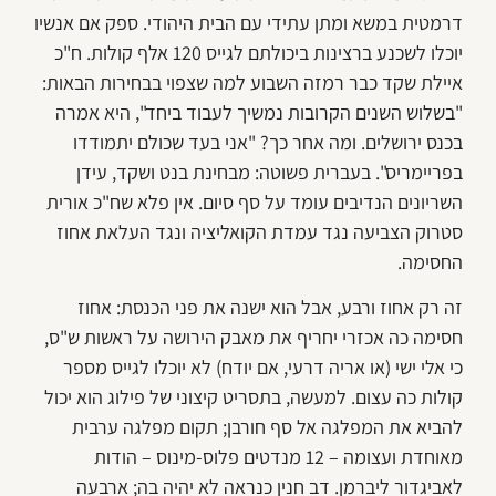
דרמטית במשא ומתן עתידי עם הבית היהודי. ספק אם אנשיו
יוכלו לשכנע ברצינות ביכולתם לגייס 120 אלף קולות. ח"כ
איילת שקד כבר רמזה השבוע למה שצפוי בבחירות הבאות:
"בשלוש השנים הקרובות נמשיך לעבוד ביחד", היא אמרה
בכנס ירושלים. ומה אחר כך? "אני בעד שכולם יתמודדו
בפריימריס". בעברית פשוטה: מבחינת בנט ושקד, עידן
השריונים הנדיבים עומד על סף סיום. אין פלא שח"כ אורית
סטרוק הצביעה נגד עמדת הקואליציה ונגד העלאת אחוז
החסימה.
זה רק אחוז ורבע, אבל הוא ישנה את פני הכנסת: אחוז
חסימה כה אכזרי יחריף את מאבק הירושה על ראשות ש"ס,
כי אלי ישי (או אריה דרעי, אם יודח) לא יוכלו לגייס מספר
קולות כה עצום. למעשה, בתסריט קיצוני של פילוג הוא יכול
להביא את המפלגה אל סף חורבן; תקום מפלגה ערבית
מאוחדת ועצומה – 12 מנדטים פלוס-מינוס – הודות
לאביגדור ליברמן. דב חנין כנראה לא יהיה בה; ארבעה