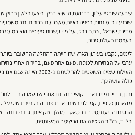
שבעה שופטי עליון, בהנהגת הנשיא ברק, ביצעו בלשון החוק ש
שוכנענו כי מונחות בפנינו ראיות משכנעות ברורות וחד משמעיו
מדינת ישראל", כתב ברק. על פני עשרות סעיפים הוא כמעט רמ
בעצמם פעולת טרור.
לימים, נקבע בעיתון הארץ שזו הייתה ההחלטה החשובה ביותר ש
ערבי על הבחירות לכנסת. פעם אחר פעם, בחירות אחרי בחירות
העילות שציינו השופטים להח
כולה עושה כך.
ובכן, החיים פתרו את הקושי הזה. גם אחרי שבשארה ברח לחו"
מהארגון כספים, קמו לו יורשים: אחת פתחה בקריירת שיט על 
הרוגים והביעו תמיכה בחמאס במהלך צוק איתן. גם בכהונה 
בל"ד, בל"ד הקצינה את הרשימה המשותפת.
שלשום השתחרר נשיא המדינה מהכלא. ערב חורפי אחד, לפני ע