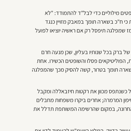
פטים מילוליים כדי לבל"ד להתמודד: "לא
ת כי ח"כ בשארה תומך במאבק מזויין כנגד
ז שמפלגה תיפסל רק אם ראשיה יוציאו לפועל
ל ברק בכל שנותיו בעליון, שכן מנעה חרם
, הפוליטיקאים פסלו והשופטים הכשירו. אחת
לטתם ב-2003 הייתה שגם אם בשארה תומך בטרור, קשה להסיק מכך שהמפלגה
ל כשנתפס מכוון את רקטות חיזבאללה ומקבל
סיפון המרמרה; אחרים ביקרו משפחות מחבלים
האחרונה, במקום שהרשימה המשותפת תדלל את
שור בדיוק, המליץ היועמ"ש להעמיד לדין את