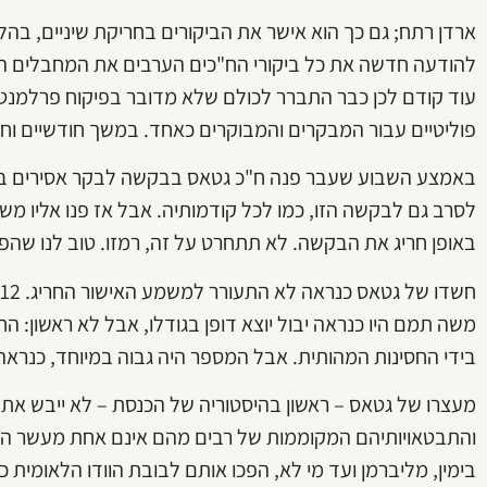
ארדן רתח; גם כך הוא אישר את הביקורים בחריקת שיניים, בהל
להודעה חדשה את כל ביקורי הח"כים הערבים את המחבלים הכ
עוד קודם לכן כבר התברר לכולם שלא מדובר בפיקוח פרלמנט
פוליטיים עבור המבקרים והמבוקרים כאחד. במשך חודשיים וחצי
באמצע השבוע שעבר פנה ח"כ גטאס בבקשה לבקר אסירים בטחונ
לסרב גם לבקשה הזו, כמו לכל קודמותיה. אבל אז פנו אליו מש
באופן חריג את הבקשה. לא תתחרט על זה, רמזו. טוב לנו שהפ
משה תמם היו כנראה יבול יוצא דופן בגודלו, אבל לא ראשון: הח
בידי החסינות המהותית. אבל המספר היה גבוה במיוחד, כנראה 
מעצרו של גטאס – ראשון בהיסטוריה של הכנסת – לא ייבש את 
והתבטאויותיהם המקוממות של רבים מהם אינם אחת מעשר הבע
בימין, מליברמן ועד מי לא, הפכו אותם לבובת הוודו הלאומית 