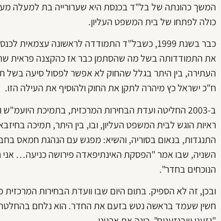
המשך כהונתה של בל"ד בכנסת היא שערורייה בת למעלה מעש
כולה לפתחו של בית המשפט העליון.
כבר בשנת 1999, כשבל"ד התמודדה לראשונה עצמאי
את התמודדותה בשל מה שהסתמן כבר אז כהקצנה פראית שהיא
העתירה, בין היתר בגלל שהחוק לא אפשר לפסול סיעה בשל תמ
ח"כ ישראל כץ מיהרה לתקן את החוק ולהוסיף את העילה הזו.
ב-2003 החליטה ועדת הבחירות המרכזית, בתמיכת היועמ
ראיות הוגש לבית המשפט העליון, ובו, בין היתר, תמיכה בחיז
התנגדות, בנאום בסוריה, והשיא: מפגש עם הנהגת חמאס בחברו
השניה, שבו אמר "הפסקת האינתיפאדה פירושה כניעה… אני ר
הנוכחים בחדר".
ובכן, זה לא הספיק. בתום היום שבו וועדת הבחירות המרכזית
חשין שעמד בראשה נטש בזעם את החדר. הוא נלחם בהחלטה.
"גזעני שבגזענים", כינה את ארגונו.