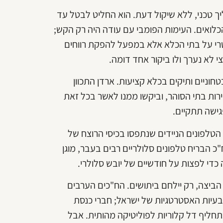
יך טכני, ללא שיקול דעת. הוא החליט לבטל עד
לואים. העימות הפומבי עם עודה היה רק הקש;
רי על בתי הכלא אלא במפעל להפקת רווחים
 לא נערך ולו ביקור אחד דומה.
יים ותיקים בכלא קציעות. ארדן התכוון
ירות בתי הסוהר, וביקשו ממנו לאשר בכל זאת
גישה תתקיים.
חשדו של גטאס כנראה לא התעורר למשמע האישור החריג. 12 הטלפונים הניידים שנתפסו בכיסי הרוצח של
"כ הבריח טלפונים סלולריים רבים בעבר, מוגן
כדי לפצות על חודשיים של יובש סלולרי.
הביצה, רק יילחם ביתושים. הח"כים הערבים
יות האסטרטגיות של ישראל; חברי כנסת
כתחליף דל קלוריות לפוליטיקה מהותית. אבל