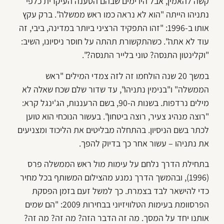
קשה להאמין, אבל היו ימים שבהם הטענה העיקרית כלפי
נתניהו הייתה "הוא לא נראה כמו ראש ממשלה". ברק עקץ
אותו ב-1996: "זהו התפקיד הרציני ביותר במדינה, ביבי, זה
עוד לא אתה". כשהתקשורת תהתה על חוסר ניסיונו, השיב:
"וקלינטון התנסה? טוני בלייר התנסה?".
במשך 20 שנה הולחמו זה לזה צמדי המילים "ראש
הממשלה" ו"בנימין נתניהו", עד שדור שלם שכח שאלה לא
מילים נרדפות. בשנות ה-90, בשם הרעננות, הג'ינגל קרא:
"רוצה מנהיג צעיר, רוצה ביטחון". בעשור הנוכחי הוא טוען
לכתר בשם הניסיון. בהתחלה מבליטים את הליכוד ומצניעים
את נתניהו – עשור אחר כך בדיוק להפך.
בתחילת הדרך נלחם על עימות מול ראש הממשלה פרס
(1996), ובהמשך הדרך נמנע מהצילום המשותף בכל מחיר
כדי להישאר לבד בצמרת. כך למשל זעם בזמן הפסקת
הפרסוומת בעימות הטלוויזיוני בבחירות 2009: "הם שמים
אותנו יחד על המסך. מה זה הדבר הזה? מה זה? מה זה?