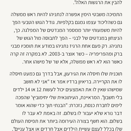
להבין את הרגשות האלה".
התמיכה משבטי הימין אפשרה לנתניהו להיות ראש ממשלה
גם כשהליכוד עצמו גמגם בקלפיות. גודל הגוש הטבעי הפך
להיות משמעותי יותר ממספר המנדטים של המפלגה. כך,
הניצחון במנדטים של לבני – הפך לתבוסה מול הגוש של
נתניהו. רק פעם אחת הרגיז נתניהו במודע את תומכיו מבני
ברק ומהפריפריה – כשר אוצר ב-2003. לא במקרה זה קרה
כאשר הוא לא ראש ממשלה, אלא שר של מישהו אחר.
תוכנית שלו חיסלה את הגירעון, אבל בדרך גם כמעט חיסלה
לו את הקריירה. בריאיון ברדיו אמר אז "אני לא חושב
שמישהו שאין לו את האמצעים יכול לעשות 12 או 14 ילדים
בלי חשבון". המראיינת, העיתונאית שלי יחימוביץ' שהפכה
לימים לחברת כנסת, נזכרת: "הבנתי תוך כדי שהוא אומר
דבר נורא שלא יעבור לו בשלום. זה באמת לא עבר לו
בשלום. הוא חשף בצורה העירומה ביותר את תפיסת העולם
שלו בכלל לעצם עשיית הילדים אצל חרדים או אצל עניים".