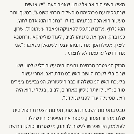
האיש השני היה אריאל שרון, שאמר פעם: "יש אנשים
שנתפסים עם מכנסיהם מופשלים תרתי משמע". במשך יותר
מעשור הוא הכה בנתניהו ובז לו: "נתניהו הוא אדם לחוץ,
הוא נלחץ. אדם שנתפס לפאניקה ומאבד עשתונות". שרון,
כמו ברק, הפך את נתניהו לביבי, לעוד פוליטיקאי. ורחמנא
ליצלן, אפילו הפך את נתניהו עצמו לשמאלן כשאמר: "אני
את ידו של ערפאת לא לחצתי".
הנזק המצטבר מבחינת נתניהו היה עשור בלי שלטון, שש
שנים בלי לשכת היושב-ראש במצודת זאב. אחרי עשור
בלשכת ראש הממשלה זו כבר היסטוריה. המצביעים צעירים
מודים: "יש לו יותר ניסיון מאחרים, לביבי, בגלל שהוא היה
ראש ממשלה עוד לפני שנולדנו".
מבט בתמונות השבעות הכנסת, תמונות הצמרת הפוליטית
שלנו מהדור האחרון, מספר את הסיפור: היו שהלכו
לעולמם, היו שפרשו לעשות לביתם, מי שסרחו וסולקו בבושת