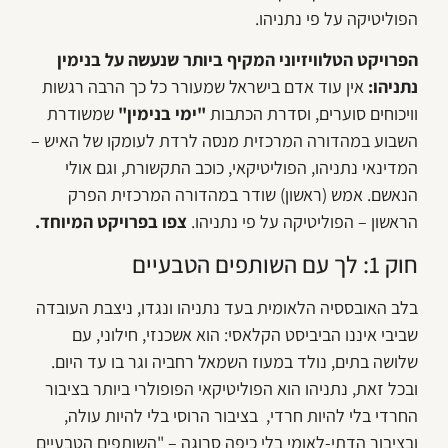
הפוליטיקה על פי נתניהו.
הפרויקט הטלוויזיוני המקיף ביותר שנעשה על בנימין
נתניהו:
אין עוד אדם בישראל שמעורר כל כך הרבה רגשות
וויכוחים סוערים, וסדרת הכתבות
"ימי בנימין"
שמשודרת
השבוע במהדורה המרכזית מנסה לרדת לעומקו של האיש –
המדינאי נתניהו, הפוליטיקאי, כוכב התקשורת, וגם אולי
הנאשם. אמש (ראשון) שודר במהדורה המרכזית הפרק
הראשון – הפוליטיקה על פי נתניהו.
צפו בפרויקט המיוחד.
חוק 1: לך עם השותפים הטבעיים
בלב האובססיה הלאומית בעד נתניהו ונגדו, ניצבת העובדה
שביבי איננו הביביסט הקלאסי: הוא אשכנזי, חילוני, עם
שלושה בתים, נולד במעוז השמאל רחביה וגר בו עד היום.
ובכל זאת, נתניהו הוא הפוליטיקאי הפופולרי ביותר בציבור
החרדי בלי להיות חרדי, בציבור הרוסי בלי להיות עולה,
ובציבור הדתי-לאומי בלי כיפה סרוגה – "השותפים הטבעיים