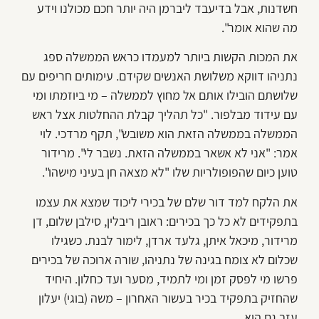
חשדנות, אבל בדיעבד ליברמן היה יותר חכם מכולנו וידע
מה שהוא אומר".
את המכות הקשות ביותר למעמדו כראש הממשלה ספג
נתניהו דווקא משלושת האנשים שקידם. עימותים חריפים עם
שלושתם הובילו אותם אל מחוץ לממשלה – מי ביוזמתו ומי
עם עידוד מבלפור. "כל תהליך קבלת ההחלטות אצל ראש
הממשלה בממשלה הזאת הוא משובש", תקף מרדכי. לוי
אמר: "אני לא אשאר בממשלה הזאת. נשבר לי". מרידור
טוען כיום שהפופולריות שלו "לא מצאה חן בעיני מישהו".
את הלקח למד דור שלם של בכירי ליכוד שמצא את עצמו
בתפקידים לא כל כך בכירים: ראובן ריבלין, סילבן שלום, דן
מרידור, מיכאל איתן, גלעד ארדן, לימור לבנת. כשגילו
שכלום לא צומח בגינה של נתניהו, שורה ארוכה של בכירים
פרשו מי לפסק זמן ומי לתמיד, מסער ועד כחלון. היחיד
שהחזיק בתפקיד בכיר בעשור האחרון – משה (בוגי) יעלון
עזב גם הוא.