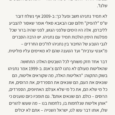
שלנו".
לא תמיד נתניהו חשב ופעל כך: ב-2009 אף נשלח דובר
ש"ס "להפיק" חלום שבו הבאבא סאלי אומר שאסור להצביע
לליברמן. אלה היו הימים שלפני הגוש, לפני שהיה ברור שכל
מפלגות הימין הולכות תמיד עם נתניהו. יש הרבה הסברים
לגבי הטבע של החיבור בין נתניהו לח"כים החרדים –
מ"אנטי ערבית" ועד הטענה שהם לא מאיימים עליו פוליטית.
דבר אחד חזק משותף לכל השבטים האלה: התחושה
שהאליטות מעולם לא נתנו להם צ'אנס. ב-1999 אמר נתניהו
בשוק התקווה: "האליטות האלה, מה שקוראים אליטות, הם
שונאים את העם, הם שונאים את הספרדים, את הרוסים, את
כל מי שלא הם, את כל מי שלא אצלם: האתיופים, הספרדים,
הרוסים – כולם. הם שונאים אותם". גם תומכיו כיום טוענים כי
"אותן אליטות שנלחמות בו, נלחמות בנו – מה שעשו להורים
שלו, אותו דבר עשו לנו, ישראל השנייה – אתם לא יכולים