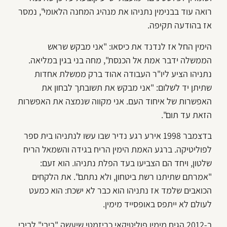
רואה עוד בבנימין נתניהו את מנהיג המחנה הלאומי", נמסר
אז בהודעה תקיפה.
הימין החל אז לנדנד את כיסאו: "אני מבקש שראש
הממשלה ידבר אמת אל הכנסת", מחה בני בגין במליאה.
נתניהו הציע ליו"ר העבודה אהוד ברק ממשלת אחדות
שתיתן יד לשלום: "אני מבקש את תשובתך לבחון את
האפשרות של איחוד העם. אני מקווה שנמצה את האפשרות
הזאת עד תום".
בדצמבר 1998 אירע רגע נדיר שבו עשו לנתניהו בית ספר
לפוליטיקה. ברגע האמת הימין הריח בגידה והשמאל הריח
שלטון, ויחד הם הצביעו בעד הפלת נתניהו. הוא זעם:
"אמרתם שתיתנו רשת ביטחון, ולא נתתם". את הלקחים
הכואבים שלמד אז נתניהו הוא כבר לא ישכח: הוא כמעט
לעולם לא ייתפס באופסייד מימין.
ב-2012 הגיח מימין פוליטיקאי כריזמטי שיעשה "ביבי" לביבי.