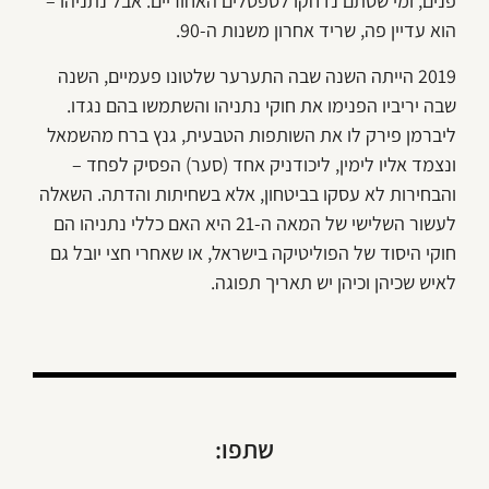
פנים, ומי שסתם נדחקו לספסלים האחוריים. אבל נתניהו –
הוא עדיין פה, שריד אחרון משנות ה-90.
2019 הייתה השנה שבה התערער שלטונו פעמיים, השנה
שבה יריביו הפנימו את חוקי נתניהו והשתמשו בהם נגדו.
ליברמן פירק לו את השותפות הטבעית, גנץ ברח מהשמאל
ונצמד אליו לימין, ליכודניק אחד (סער) הפסיק לפחד –
והבחירות לא עסקו בביטחון, אלא בשחיתות והדתה. השאלה
לעשור השלישי של המאה ה-21 היא האם כללי נתניהו הם
חוקי היסוד של הפוליטיקה בישראל, או שאחרי חצי יובל גם
לאיש שכיהן וכיהן יש תאריך תפוגה.
שתפו: