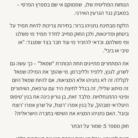
הנוחות הפוליטית שלו, שממוקם אי שם במפרץ הפרסי –
במאבק נגד הגרעין האירני.
הלקח מבחינת נתניהו ברור: בחירות צריכות להיות תמיד על
ביטחון ומדינאות, ולכן החוק מחייב לחדד תמיד מי משלנו
ומי משלהם. וכדאי להזכיר מי עוד חבר בצד שמנגד: "או
טיבי או ביבי".
את המתחרים מתייגים תחת הכותרת "שמאל" – כך עשה גם
לשרון, לגנץ, ללפיד ולליברמן. מי שהפך את המילה שמאל
לקללה זה לא נתניהו אלא המציאות. אם להיות שמאל היום
זה מיתוג שלילי, זה בגלל לחיצת היד עם ערפאת, הוויתורים
ופינוי ההתנחלויות. מלבד זאת, בן גוריון כינה את בגין 'טיפוס
היטלראי מובהק', על בגין אמרו 'רוצח', על שרון אמרו 'רוצח
ובוגד'. האם נתניהו המציא את השיסוי בחברה הישראלית?
חוק מספר 5: שמור על הכתר