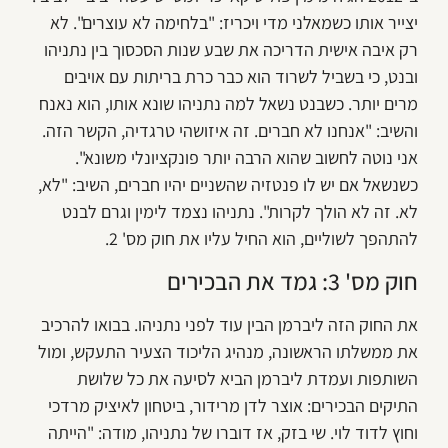
יצייר אותו כשמאלני מדי ויכריז: "בלחימה לא עוצרים". לא
רק איבה אישית הדריכה את שבע שנות הסכסוך בין נתניהו
ובנט, כי בשביל לשרוד הוא כבר כרת בריתות עם אויבים
מרים יותר. כשבנט נשאל למה נתניהו שונא אותו, הוא נאנח
והשיב: "אנחנו לא חברים. זה איזושהי טרגדיה, הקשר הזה.
אני נוטה לחשוב שהוא הרבה יותר פונקציונלי משונא".
כשנשאל אם יש לו פנטזיה שהשניים יהיו חברים, השיב: "לא,
לא. זה לא הולך לקרות". נתניהו נצמד לימין וגרם לבנט
להתהפך לשוליים, הוא החיל עליו את חוק מס' 2.
חוק מס' 3: גמד את הבכירים
את החוק הזה ליברמן הבין עוד לפני נתניהו. בבואו להרכיב
את ממשלתו הראשונה, מנהיג הליכוד הצעיר התעקש, ומול
השותפות ועמדת ליברמן הביא לסיעה את כל שלושת
התיקים הבכירים: אוצר לדן מרידור, ביטחון לאיציק מרדכי
וחוץ לדוד לוי. שי בזק, אז דוברו של נתניהו, מודה: "הייתה