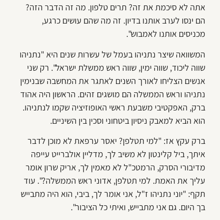
אתה לא סיכמת את זה? תרים טלפון. מה זה הדבר הזה?
הם ינסו לערב אותנו בדיון. זה מה שהם עושים כרגע,
מכניסים אותנו לאמבוש".
המשוואה שיצר נתניהו בעמל של עשרות שנים היא "נתניהו
שווה ליכוד, שווה ימין, שווה ראש ממשלת ישראל". רק שני
אנשים הצליחו לאורך השנים לאתגר את המחשבה שבנימין
נתניהו וראש הממשלה הם מושגים זהים. הראשון היה אהוד
ברק, האפקטיבי משבעת ראשי האופוזיציה שקמו לנתניהו.
הוא הביא למאבק ניסיון ביטחוני וסכין בין השיניים.
ברק עקץ אז: "למי תטלפן? יאסר ערפאת לא מוכן לדבר
איתך, ביל קלינטון לא משיב לך, מדליין אולברייט עייפה
מדיבורי הסרק, הרמטכ"ל לא מאמין לך, אריק שרון אומר
עליך את האמת. למי תטלפן, אדוני ראש הממשלה?". עוד
תקף: "יוני נתניהו ז"ל, אני אומר לך, ביבי, הוא היה מתבייש
בך היום. גם אני מתבייש, ואיתי כל הציבור".