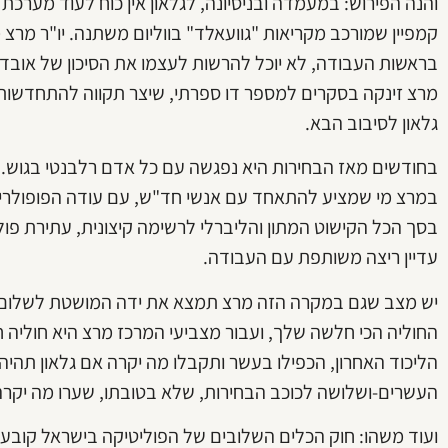
והנה הפירוש: במעמדה ובניסיונה, לגלאון אין כוח לעוד מערכת
קמפיין שמורכב מקריאות "גוועאלד" בווליום משתנה. יו"ר מרצ
בראשות העבודה, לא יוכל להרשות לעצמו את הסיכון של אוב
מרצ זינקה בסקרים למספר דו ספרתי, שיצר תקווה להתחדשות. 
גלאון לסיבוב הבא.
בחודשים מאז הבחירות היא נפגשה עם כל אדם רלבנטי בגוש. עם
במרצ מי שמציע להתאחד עם אנשי חד"ש, עם עודה הפופולרי ב
בסך הכל הקישוט המתון והליברלי לרשימה קיצונית, עתירת פולי
עדיין ריצה משותפת עם העבודה.
יש מצב שגם במקרה הזה מרצ תמצא את ידה המושטת לשלום נש
החוליה הכי חלשה שלך, ועבור מצביעי המרכז מרצ היא חוליה 
הליכוד האחרון, הכפילו בעשר ותקבלו מה יקרה אם גלאון תהיה
העשרים-ושלושה לכוכב הבחירות, שלא בטובתו, שערו מה יקרה
ועוד משהו: חוק הכלים השלובים של הפוליטיקה בישראל קובע 