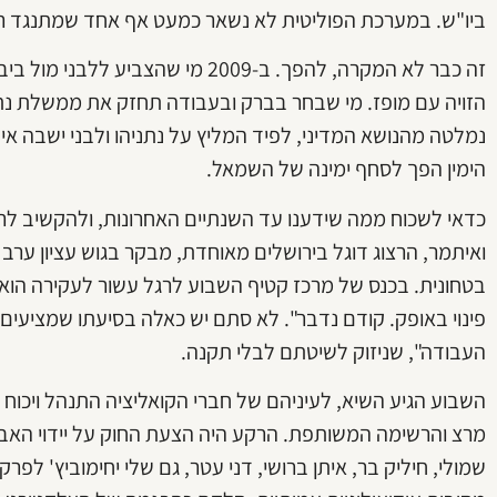
ביו"ש. במערכת הפוליטית לא נשאר כמעט אף אחד שמתנגד רש
זה כבר לא המקרה, להפך. ב-2009 מי ש
הזויה עם מופז. מי שבחר בברק ובעבודה תחזק את ממשלת נתני
נמלטה מהנושא המדיני, לפיד המליץ על נתניהו ולבני ישבה
הימין הפך לסחף ימינה של השמאל.
כדאי לשכוח ממה שידענו עד השנתיים האחרונות, ולהקשיב לרמ
ואיתמר, הרצוג דוגל בירושלים מאוחדת, מבקר בגוש עציון ער
בטחונית. בכנס של מרכז קטיף השבוע לרגל עשור לעקירה הוא 
פינוי באופק. קודם נדבר". לא סתם יש כאלה בסיעתו שמציעים
העבודה", שניזוק לשיטתם לבלי תקנה.
השבוע הגיע השיא, לעיניהם של חברי הקואליציה התנהל ויכוח ב
מרצ והרשימה המשותפת. הרקע היה הצעת החוק על יידוי האבנים,
שמולי, חיליק בר, איתן ברושי, דני עטר, גם שלי יחימוביץ' לפ