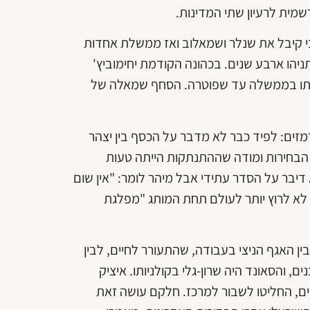
מית לרעיון שתי המדינות.
הצביע ללבני מול ביבי קיבל את שנלר ושמאלוב ואז ממשלת אחדות
הו ארבע שנים. בכהונה הקודמת יחימוביץ'
 איתו בממשלה עד שפוטרה. הסחף שמאלה של
זים: לפיד כבר לא מדבר על הכסף בין יצהר
ב הבחירות ומודה שההתנתקות הייתה טעות
דיבר על הסדר עתידי אבל מיהר לומר: "אין שום
 לא לרוץ יותר לעולם תחת המותג "מפלגת
ין האגף הניצי בעבודה, שהתעורר לחיים, לבין
 והסאונד היה שרון-גלי בקולניותו. איציק
רקים, החליטו לשבור למרכז. חלקם עושה זאת