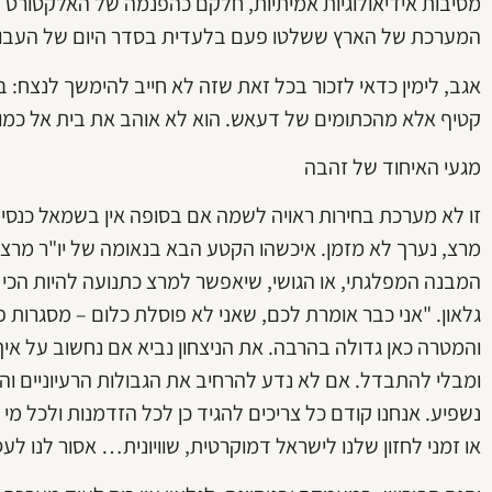
מסיבות אידיאולוגיות אמיתיות, חלקם כהפנמה של האלקטורט ה
המערכת של הארץ ששלטו פעם בלעדית בסדר היום של העבוד
אגב, לימין כדאי לזכור בכל זאת שזה לא חייב להימשך לנצח:
קטיף אלא מהכתומים של דעאש. הוא לא אוהב את בית אל כמ
מגעי האיחוד של זהבה
זו לא מערכת בחירות ראויה לשמה אם בסופה אין בשמאל כנסי ח
מרצ, נערך לא מזמן. איכשהו הקטע הבא בנאומה של יו"ר מרצ
המבנה המפלגתי, או הגושי, שיאפשר למרצ כתנועה להיות הכי
גלאון. "אני כבר אומרת לכם, שאני לא פוסלת כלום – מסגרות 
והמטרה כאן גדולה בהרבה. את הניצחון נביא אם נחשוב על איך 
ומבלי להתבדל. אם לא נדע להרחיב את הגבולות הרעיוניים והפ
נשפיע. אנחנו קודם כל צריכים להגיד כן לכל הזדמנות ולכל מ
או זמני לחזון שלנו לישראל דמוקרטית, שוויונית… אסור לנו לע