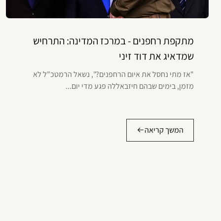
מתקפת רחפנים - במרכז המדינה: התרחיש
שמדאיג את דוד זיני
"אז מתי נחסל את איום הרחפנים?", נשאל הרמטכ"ל לא
מזמן, בימים שבהם חיזבאללה פגע מדי יום...
המשך קריאה