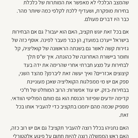
שהמצב הכלכלי לא מאפשר את המותרות של כלכלת
בחירות מופקרת, ושעדיף ללכת לקלפי כמה שיותר מהר.
כבר היו דברים מעולם.
אם בכל זאת יוגש תקציב, האם הוא יעבור? גם אם הבחירות
בישראל ייערכו במועדן, הן כבר מעבר לפינה. אוסף כזה של
גזירות קשה לאשר גם בשנתה הראשונה של קואליציה, קל
וחומר ביישורת האחרונה של כהונתה. איך ש"ס תלך
לבחירות על מצע חברתי אחרי שהרימה את ידה בעד
קיצוצים אכזריים? ואיך יעשה זאת ליברמן? מהצד השני,
ספק אם יש מי ממפלגות הקואליציה שאכן מעוניינת
בבחירות-בזק. יש עוד אפשרות: הרוב המוחלט של ח"כי
קדימה יודעים שפיזור הכנסת הוא גם מותם הפוליטי הוודאי.
מספיק שכמה מהם יתמכו בתקציב כדי להעביר אותו בכל
זאת.
האם נתניהו בכלל רוצה להעביר תקציב? גם אם יש רוב כזה,
האם ראש הממשלה רוצה להיות חתום על פיגוע אלקטורלי