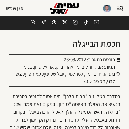
EN | אנגלית
חכמת הבייגלה
פורסם בתאריך:
26/08/2012
תגיות:
אביגדור ליברמן
,
אהוד ברק
,
אריאל שרון
,
בנימין
נתניהו
,
חיים רמון
,
יאיר לפיד
,
יובל שטייניץ
,
עמיר פרץ
,
ציפי
לבני
,
תקציב 2013
בסדרת הטלויזיה "הבית הלבן" היה אסור להזכיר בסביבת
הנשיא את המילה האיומה "מיתון". במקום זאת אמרו שם:
"בייגלה". ראש הממשלה הולך לאכול הרבה בייגלה בקרוב.
הזינוק באבטלה ועליית המחירים הם רק הקדימון לצרות
שאורבות לליכוד מעבר לפינה. איזה עולם אכזר: שלוש שנות