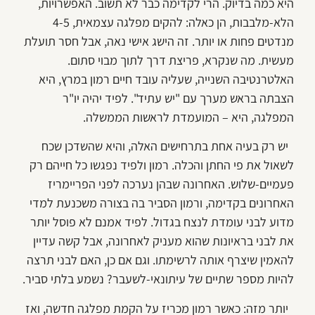
היא כמה בדיוק. הרי לקדימה כבר לא תשוב. האפשרויות,
הלא-מלבבות, הן כאלה: להקים מפלגה עצמאית, 4-5
מנדטים פחות או יותר. זה הישג אישי נאה, אבל חסר תועלת
מעשית. מה שנקרא, פריצת דרך לתוך מבוי סתום.
האלטרנטיבה השנייה, שעליה עובד חיים רמון במרץ, היא
הצבתה בראש מערך עם "יש עתיד". לפיד יהיה יו"ר
המפלגה, היא – המועמדת לראשות הממשלה.
יש רק בעיה אחת בתרחישים האלה, והיא שהשדכן שכח
לשאול את פי החתן והכלה. רמון ולפיד נפגשו כל חייהם רק
פעמיים-שלוש. האחרונה שבהן נערכה לפני הפריימריז
האחרונים בקדימה, ורמון הסביר בה בצורה משכנעת למדי
מדוע לבני עומדת לנצח בגדול. לפיד אמנם לא פוסל יותר
את לבני בראיונות שהוא מעניק לאחרונה, אבל קשה עדיין
להאמין שיצרף אותה לרשימתו. וגם אם כן, האם לבני תרצה
להיות מספר שתיים של עיתונאי-לשעבר? נשמע בלתי סביר.
יותר מזה: כאשר רמון מכריז על הקמת מפלגה חדשה, ואז