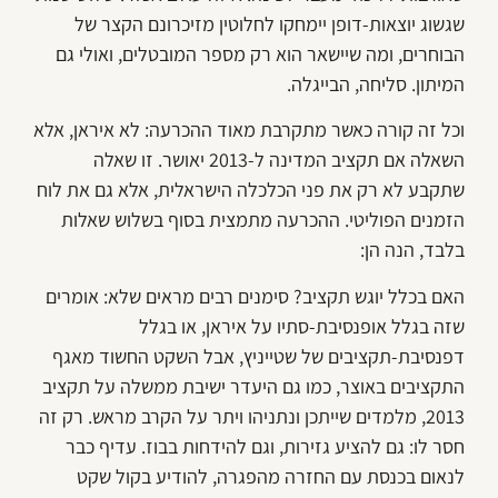
שגשוג יוצאות-דופן יימחקו לחלוטין מזיכרונם הקצר של
הבוחרים, ומה שיישאר הוא רק מספר המובטלים, ואולי גם
המיתון. סליחה, הבייגלה.
וכל זה קורה כאשר מתקרבת מאוד ההכרעה: לא איראן, אלא
השאלה אם תקציב המדינה ל-2013 יאושר. זו שאלה
שתקבע לא רק את פני הכלכלה הישראלית, אלא גם את לוח
הזמנים הפוליטי. ההכרעה מתמצית בסוף בשלוש שאלות
בלבד, הנה הן:
האם בכלל יוגש תקציב? סימנים רבים מראים שלא: אומרים
שזה בגלל אופנסיבת-סתיו על איראן, או בגלל
דפנסיבת-תקציבים של שטייניץ, אבל השקט החשוד מאגף
התקציבים באוצר, כמו גם היעדר ישיבת ממשלה על תקציב
2013, מלמדים שייתכן ונתניהו ויתר על הקרב מראש. רק זה
חסר לו: גם להציע גזירות, וגם להידחות בבוז. עדיף כבר
לנאום בכנסת עם החזרה מהפגרה, להודיע בקול שקט