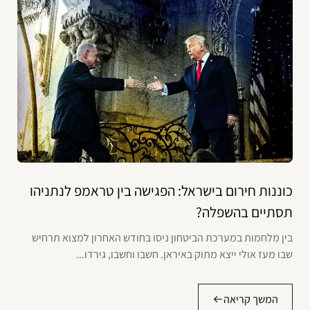
כוננות חירום בישראל: הפגישה בין טראמפ לנתניהו
תסתיים בהשפלה?
בין מלחמות במערכת הביטחון ניסו בחודש האחרון למצוא תרחיש
שבו מעז אולי ייצא מתוק באיראן. חשבו וחשבו, גירדו...
המשך קריאה