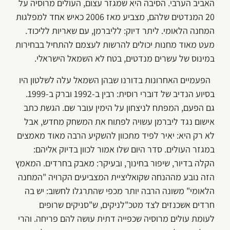
האביב הערבי. הסיבה היא שמגזר עצום, העולים מרוסיה על
20 המנדטים שלהם, מצביע מאז 2006 כאיש אחד למפלגות
המחנה הלאומי. ליתר דיוק: לליברמן, עם שאריות לליכוד.
מעט מאוד מחנות יכולים להרשות לעצמם להתחיל בבחירות
במינוס של עשרים מנדטים, בטח לא השמאל הישראלי.
הפעמיים האחרונות בדורנו שבהן השמאל עלה לשלטון היו
בסיוע הנדיב של דוברי רוסית: רבין ב-1992 וברק ב-1999.
גם הפעם, המפתח לניצחון על הימין עובר שם. הגשת כתב
אישום נגד ליברמן עשויה לפתוח את המשחק מחדש, אבל
לא רק היא: יאיר לפיד מתכוון להשקיע הרבה מאוד מאמצים
במגזר העולים. סדר היום שלו אמור לכוון בדיוק אליהם:
הקלה בדיור, שיפור בחינוך, ובעיקר: מאבק בחרדים. המאמץ
הזה נובע מההנחה שקואליציית המצביעים הקרויה "המחנה
הלאומי" משונה הרבה יותר מכפי שהתרגלו לחשוב: יש בה
חרדים אשכנזים לצד מטכ"לניקים, ש"סניקים שרופים
לעומת עולים מרוסיה שכפייה דתית עושה להם פריחה. והרי