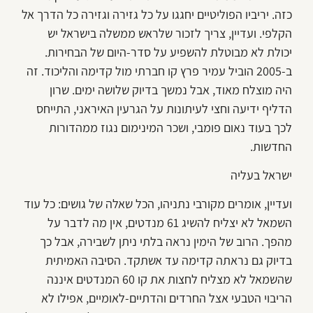
כזה. יריביו הפוליטיים יחגגו על כל גזירה וגזירה כל הדרך אל
הקלפי. ועדיין, צריך לזכור שלראש ממשלה בישראל יש
יכולת לא מבוטלת להשפיע על סדר-היום של הבחירות.
ב-2005 הוביל עמיר פרץ קו חברתי מול קדימה והליכוד. זה
היה מוצלח מאוד, אבל נמשך בדיוק שלושה ימים. שרון
הדליף ידיעה וחצי לעיתונות על הגרעין האיראני, התייחס
לכך בעוד נאום פומבי, ושכר המינימום נגוז ממהדורות
החדשות.
ישראל בעליה
ועדיין, אומרים מקורבי נתניהו, הכל שאלה של גושים: כל עוד
השמאל לא יצליח להשיג 61 מנדטים, אין מה לדבר על
מהפך. הרוב של הימין נראה בלתי ניתן לשבירה, אבל כך
בדיוק גם נראתה קדימה עד אשתקד. הסיבה האמיתית
שהשמאל לא מצליח לחצות את קו 60 המנדטים איננה
הריבוי הטבעי אצל החרדים והדתיים-לאומיים, אפילו לא