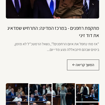
מתקפת רחפנים - במרכז המדינה: התרחיש שמדאיג
את דוד זיני
"אז מתי נחסל את איום הרחפנים?", נשאל הרמטכ"ל לא מזמן,
בימים שבהם חיזבאללה פגע מדי יום...
המשך קריאה