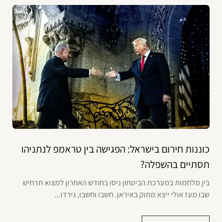
כוננות חירום בישראל: הפגישה בין טראמפ לנתניהו
תסתיים בהשפלה?
בין מלחמות במערכת הביטחון ניסו בחודש האחרון למצוא תרחיש
שבו מעז אולי ייצא מתוק באיראן. חשבו וחשבו, גירדו...