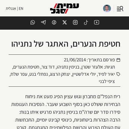
EN | אנגלית
חטיפת הנערים, האתגר של נתניהו
פורסם בתאריך:
21/06/2014
תגיות:
אלעזר שטרן
,
בנימין נתניהו
,
דוד צור
,
חטיפת הנערים
,
יאיר לפיד
,
יולי אדלשטיין
,
יצחק הרצוג
,
נפתלי בנט
,
עפר שלח
,
ציפי לבני
ריח הנפל"ם מחברון וגוש עציון הפיג מעט את ניחוח
הבחירות ששלט כאן בסוף השבוע שעבר. הנסיבות העגומות
סידרו סדר יום שרה"מ בנימין נתניהו מרגיש איתו בנוח:
הרבה הצהרות ביטחוניות, כינוסי קבינט יומיים, התכתשות
עם העולם הצבוע והרשות הפלשתינית המגמגמת, קורט