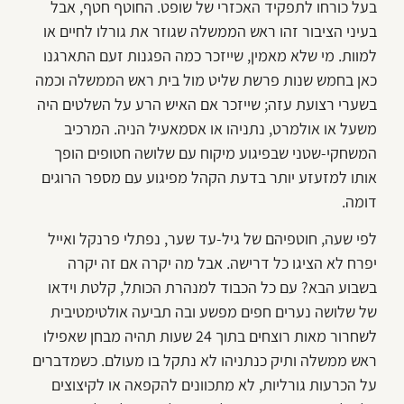
בעל כורחו לתפקיד האכזרי של שופט. החוטף חטף, אבל
בעיני הציבור זהו ראש הממשלה שגוזר את גורלו לחיים או
למוות. מי שלא מאמין, שייזכר כמה הפגנות זעם התארגנו
כאן בחמש שנות פרשת שליט מול בית ראש הממשלה וכמה
בשערי רצועת עזה; שייזכר אם האיש הרע על השלטים היה
משעל או אולמרט, נתניהו או אסמאעיל הניה. המרכיב
המשחקי-שטני שבפיגוע מיקוח עם שלושה חטופים הופך
אותו למזעזע יותר בדעת הקהל מפיגוע עם מספר הרוגים
דומה.
לפי שעה, חוטפיהם של גיל-עד שער, נפתלי פרנקל ואייל
יפרח לא הציגו כל דרישה. אבל מה יקרה אם זה יקרה
בשבוע הבא? עם כל הכבוד למנהרת הכותל, קלטת וידאו
של שלושה נערים חפים מפשע ובה תביעה אולטימטיבית
לשחרור מאות רוצחים בתוך 24 שעות תהיה מבחן שאפילו
ראש ממשלה ותיק כנתניהו לא נתקל בו מעולם. כשמדברים
על הכרעות גורליות, לא מתכוונים להקפאה או לקיצוצים