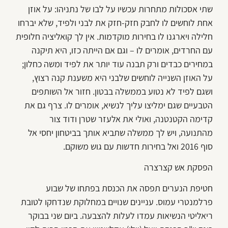
שתי אסכולות מתחרות עכשיו על לבו של נתניהו: על אוזן
אחת לוחשים לו לחבק חזק-חזק את לבני ולפיד, שלא יברחו
חלילה ויארגנו לו בחירות מוקדמות. אין לך קואליציה חלופית
עם החרדים, אומרים לו – וגם אם הייתה כזו, היא תיקנה
במחירים כבדים ורק תבנה עוד יותר את לפיד ומשה כחלון;
על האוזן השנייה לוחשים שלבני היא משענת קנה רצוץ,
ושגם לפיד לא נטוע בממשלה בבטון. חזור אל השותפים
הטבעיים שגם ימליצו עליך לנשיא, אומרים לו. צרף גם את
קדימה הקטנטנה, ואולי את אלעזר שטרן ודוד צור
מהתנועה, ויש לך ממשלה שתביא אותך בביטחון יחסי אל
סוף 2016 ואל בחירות חדשות עם גוש משוקם.
הפסקת אש קצרצרה
חטיפת הנערים תפסה את הכנסת בפתחו של שבוע
פרלמנטרי עמוס. עניינים שנויים במחלוקת שנדחקו לטובת
ריאליטי הנשיאות עמדו לעלות להצבעה. ביום שני בבוקר