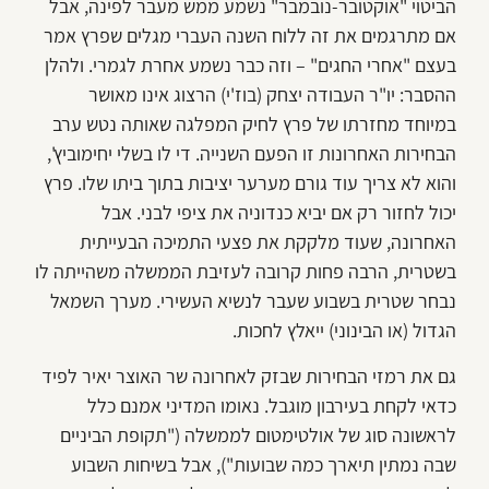
הביטוי "אוקטובר-נובמבר" נשמע ממש מעבר לפינה, אבל
אם מתרגמים את זה ללוח השנה העברי מגלים שפרץ אמר
בעצם "אחרי החגים" – וזה כבר נשמע אחרת לגמרי. ולהלן
ההסבר: יו"ר העבודה יצחק (בוז'י) הרצוג אינו מאושר
במיוחד מחזרתו של פרץ לחיק המפלגה שאותה נטש ערב
הבחירות האחרונות זו הפעם השנייה. די לו בשלי יחימוביץ',
והוא לא צריך עוד גורם מערער יציבות בתוך ביתו שלו. פרץ
יכול לחזור רק אם יביא כנדוניה את ציפי לבני. אבל
האחרונה, שעוד מלקקת את פצעי התמיכה הבעייתית
בשטרית, הרבה פחות קרובה לעזיבת הממשלה משהייתה לו
נבחר שטרית בשבוע שעבר לנשיא העשירי. מערך השמאל
הגדול (או הבינוני) ייאלץ לחכות.
גם את רמזי הבחירות שבזק לאחרונה שר האוצר יאיר לפיד
כדאי לקחת בעירבון מוגבל. נאומו המדיני אמנם כלל
לראשונה סוג של אולטימטום לממשלה ("תקופת הביניים
שבה נמתין תיארך כמה שבועות"), אבל בשיחות השבוע