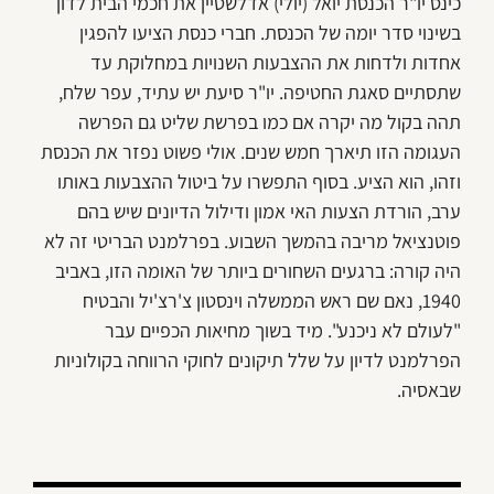
כינס יו"ר הכנסת יואל (יולי) אדלשטיין את חכמי הבית לדון
בשינוי סדר יומה של הכנסת. חברי כנסת הציעו להפגין
אחדות ולדחות את ההצבעות השנויות במחלוקת עד
שתסתיים סאגת החטיפה. יו"ר סיעת יש עתיד, עפר שלח,
תהה בקול מה יקרה אם כמו בפרשת שליט גם הפרשה
העגומה הזו תיארך חמש שנים. אולי פשוט נפזר את הכנסת
וזהו, הוא הציע. בסוף התפשרו על ביטול ההצבעות באותו
ערב, הורדת הצעות האי אמון ודילול הדיונים שיש בהם
פוטנציאל מריבה בהמשך השבוע. בפרלמנט הבריטי זה לא
היה קורה: ברגעים השחורים ביותר של האומה הזו, באביב
1940, נאם שם ראש הממשלה וינסטון צ'רצ'יל והבטיח
"לעולם לא ניכנע". מיד בשוך מחיאות הכפיים עבר
הפרלמנט לדיון על שלל תיקונים לחוקי הרווחה בקולוניות
שבאסיה.