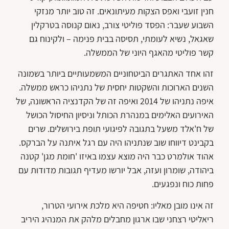
חנין זועבי ואפס הצקות מעיתונאים. זה טוב יותר מנזקי
השבוע שעבר: הפסד פוליטי צורב, נאום קנוסה בטרקלין
שאגאל, נשיא לעומתי, תסיסה בבית פנימה – ולקינוח גם
קשר פוליטי מהאגף היוני של הממשלה.
זהו אחד האתגרים הביטחוניים המשמעותיים ביותר בשמונה
השנים הארוכות והשקטות יחסית של נתניהו כראש ממשלה.
איפה נתניהו של 2014 ואיפה זה של הקדנציה הראשונה, של
האירועים האלימים במנהרת הכותל וניסיון החיסול הכושל
של ח'אלד משעל בתגובה לפיגועי תופת בירושלים. שרים
בקבינט דיווחו שוב שנתניהו היה עם רגל איתנה על הברקס.
אהוד אולמרט כבר היה מוצא עצמו באיזו 'חומת מגן' קטנה
ביהודה, שומרון ועזה, אבל יורשו מעדיף תגובות מדודות עם
פחות כוח ונפגעים.
זה אינו מובן מאליו: חטיפה היא מלכת אירועי הטרור,
ריאליטי רצחני שבו ארגון מחבלים מלהק את המנהיג היריב