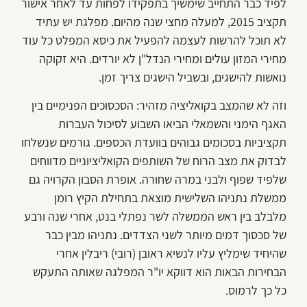
לפיד כבר התחייב שימשיך בתפקידו לפחות עד לאחר אישור
תקציב 2015, למעלה מחצי שנה מהיום. מפלגת יש עתיד
לא תוכל להרשות לעצמה להפעיל את כיסא המפלט כל עוד
מחירי המזון עולים ומחירי הנדל"ן לא יורדים. היא זקוקה
נואשות להישגים, ובשביל הישגים צריך זמן.
וזה לא שהמצב בקואליציה מזהיר: הסכסוכים הפנימיים בין
האגף הימני והשמאלי הביאו השבוע לסיכול העברות
תקציביות בסכומים גבוהים בוועדת הכספים. גורמים שנשלחו
לבדוק את מצב הרוח של השותפים הקואליציוניים מדווחים
שלפיד שפוף ולבני במרה שחורה. אופרת הסבון הקרויה גם
ממשלת נתניהו השלישית מוצאת בתחילת הקיץ רומן
מלבלב בין ראש הממשלה לשר נפתלי בנט, אחרי שנה ורבע
של סכסוך דמים מיותר לשני הצדדים. נתניהו מבין כבר
שהיחיד שימליץ עליו לנשיא ראובן (רובי) ריבלין אחרי
הבחירות הבאות הוא דווקא יו"ר המפלגה שאותה התעקש
כל כך לרמוס.