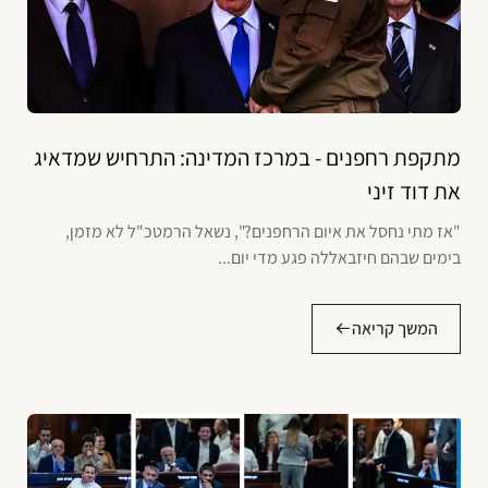
מתקפת רחפנים - במרכז המדינה: התרחיש שמדאיג
את דוד זיני
"אז מתי נחסל את איום הרחפנים?", נשאל הרמטכ"ל לא מזמן,
בימים שבהם חיזבאללה פגע מדי יום...
המשך קריאה