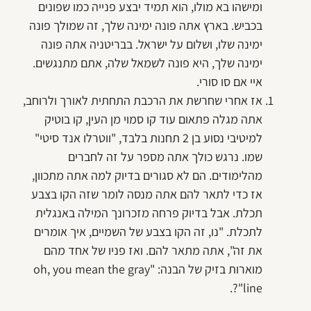
ומישהו בא מולו, הוא תמיד יבצע פנייה כמו שפונים
בכביש. בארץ אתה פונה ימינה שלך, זה שמולך פונה
ימינה שלו, ושלום על ישראל. בבריטניה אתה פונה
ימינה שלך, היא פונה לשמאל שלה, אתם מתנגשים.
איי אם סו סורי.
אז אחרי שחרשת את הרכבת התחתית לאורך ולרוחב,
אתה מגלה פתאום עוד קו סמוי מן העין, קו בוטיק
למיטיבי נסוע בן 2 תחנות בלבד, "ווטרלו אנד סיטי"
שמו. נרגש כולך אתה מספר על זה לחברים
מהלימודים. הם לא סגורים בדיוק למה אתה מתכוון,
אז כדי לתאר להם אתה מנסה לומר שזה הקו בצבע
תכלת. אבל בדיוק פרחה מזכרונך המילה באנגלית
לתכלת. "נו, זה הקו בצבע של השמיים, איך אומרים
את זה", אתה מתאר להם. ואז פניו של אחד מהם
מוארות בזיק של הבנה: "oh, you mean the gray
line"?.