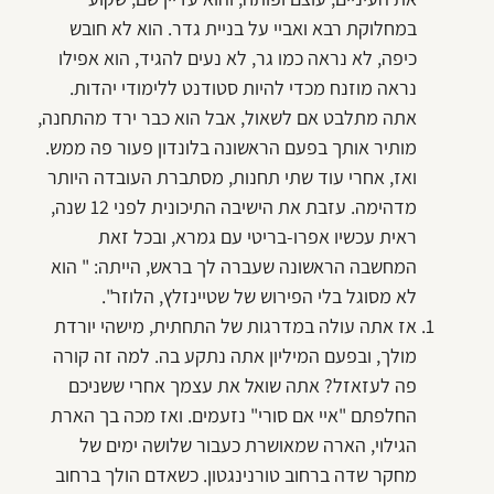
במחלוקת רבא ואביי על בניית גדר. הוא לא חובש
כיפה, לא נראה כמו גר, לא נעים להגיד, הוא אפילו
נראה מוזנח מכדי להיות סטודנט ללימודי יהדות.
אתה מתלבט אם לשאול, אבל הוא כבר ירד מהתחנה,
מותיר אותך בפעם הראשונה בלונדון פעור פה ממש.
ואז, אחרי עוד שתי תחנות, מסתברת העובדה היותר
מדהימה. עזבת את הישיבה התיכונית לפני 12 שנה,
ראית עכשיו אפרו-בריטי עם גמרא, ובכל זאת
המחשבה הראשונה שעברה לך בראש, הייתה: " הוא
לא מסוגל בלי הפירוש של שטיינזלץ, הלוזר".
אז אתה עולה במדרגות של התחתית, מישהי יורדת
מולך, ובפעם המיליון אתה נתקע בה. למה זה קורה
פה לעזאזל? אתה שואל את עצמך אחרי ששניכם
החלפתם "איי אם סורי" נזעמים. ואז מכה בך הארת
הגילוי, הארה שמאושרת כעבור שלושה ימים של
מחקר שדה ברחוב טורנינגטון. כשאדם הולך ברחוב