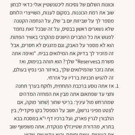
וכוונות השלום של נסיכות ליכטנשטיין אולי כדאי לבחון
שוב את רמת הכוננות. במקום לענות, השוייצרי הלוחם
מספר לך על שביזות יום ב' שלו, על הנחמה הקטנה
שלא נשארים ראשון בבסיס, על זה שבכל זאת נחמד
לפגוש את כל החברים הישנים מהקרבי באוויר הפתוח.
הוא לא מספר על האבק, וגם מזגנים לא חסרים, אבל
זה מזכיר לך בדיוק את המילואים בבית. "ואיפה אתה
משרת בReserves" שלך? הוא תוהה בנימוס, ואז
אתה נזכר שהמילואים שלך, באיזור הכי נפיץ בעולם,
זה להגיש תכניות ברדיו על אזרחי.
אז אתה נוסע ברכבת התחתית, ולוקח בערך תחנה
וחצי עד שפתאום אתה מבין את המחזה המדהים
שמתרחש מול עיניך: בריטי שחור (שחור מוקה, אם
לצטט מפיני גרשון), יושב על הספסל בקו פיקדילי, בין
הולבורן לגרין פארק, ועל ברכיו דף י"א במסכת בבא
בתרא, מהדורת שטיינזלץ מנוקדת. אתה משפשף שוב
את העיניים, עוצם ופותח, והוא עדיין שם, שקוע