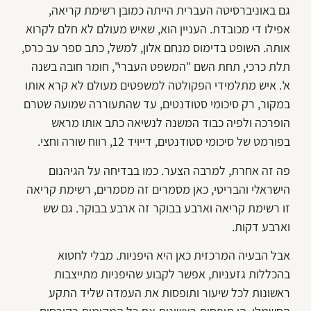
גם באוניברסיטה העברית הייתה כמובן רשימת קריאה,
אפילו די מכובדת. העניין הוא, שאיש מעולם לא חלם לקרוא
אותה. השופט בדימוס מנחם אלון, למשל, כתב ספר עב כרס,
תלת כרכי, תחת השם "המשפט העברי", חומר חובה בשנה
א'. איש מתלמידי הפקולטה למשפטים מעולם לא קרא אותו
במקור, רק סיכומי סטודנטים, עד שהתעוררה שמועה שטרם
הופרכה ולפיה כבוד המשנה לנשיאה כתב אותו מראש
בפורמט של סיכומי סטודנטים, דייויד 12, רווח שורה וחצי.
פה זה אחרת, למרבה הצער. כמו בבדיחה על הגיהנום
הישראלי והבריטי, כאן מסמרים זה מסמרים, רשימת קריאה
זו רשימת קריאה וארבע בבוקר זה ארבע בבוקר. גם שש
וארבע דקות.
אבל הבעיה המרכזית כאן היא היפניות. מבלי לחטוא
בהכללות גזעניות, אפשר לקבוע שהיפניות מתייצבות
ראשונות לכל שיעור ותופסות את העמדה שליד התקע