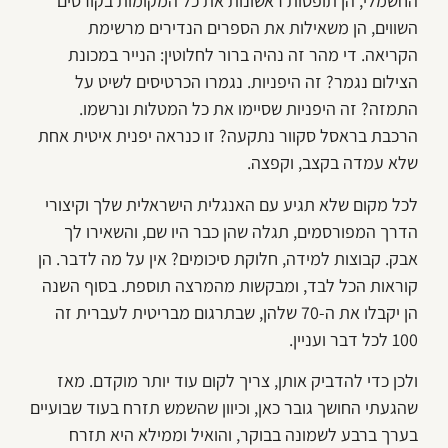
החשמלי, הן תופסות ראשונות את כל המקומות בקורסים
השווים, הן משאילות את הספרים הנדירים מרשימת
הקריאה. די מהר זה נהיה ברור לחלוטין: הנייר במכונת
הצילום נגמר? זה היפניות. נגמרו הכרטיסים לשיט על
התמזה? זה היפניות שסיימו את כל המטלות ונרשמו.
הרכבת בראסל סקוור נתקעה? זו כנראה יפנית איטית אחת
שלא עמדה בקצב, וקפצה.
לכל מקום שלא תגיע עם האנגלית הישראלית שלך וקיצורי
הדרך המפורסמים, תגלה שהן כבר היו שם, והשאירו לך
אבק. קבוצות למידה, חלוקת סיכומים? אין על מה לדבר. הן
קוראות הכל לבד, ומבקשות מהמרצה תוספת. בסוף השנה
הן יקבלו את ה-70 שלהן, שבתרגום מבריטית לעברית זה
100 לכל דבר ועניין.
ולכן כדי להדביק אותן, צריך לקום עוד יותר מוקדם. מאז
שהגעתי החושך גובר כאן, וכיוון שהשמש תזרח בעוד שבועיים
בערך ברבע לשמונה בבוקר, והואיל וממילא היא תזרח