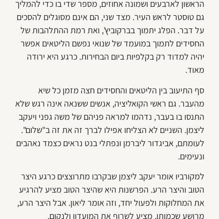
הראשון לארבעים ושמונה אחוזים, מספר שדי בו כדי להמליך
גם טוסטר לראש העיר. מצד שני, הם אינם מסוגלים להסכים
על דבר. הפלג יתמוך בברקוביץ', ואת רמת ההתלהבות של
החסידים לתמוך במועמד של שנואי נפשם הליטאים אפשר
יהיה למדוד רק בקלפיות ביום הבחירות. כרגע היא ירודה
מאוד.
סף התיעוב בין הליטאים והחסידים חצה מזמן כל שיא
מהעבר. גם ראשי הקואליציה, אנשים ששנאה אינה רגש שלא
התנסו בו בעבר, נדהמו למראה פניהם של משה גפני ויעקב
ליצמן. השניים לא הצליחו אפילו לברך זה את זה ב"שלום".
לעומתם, אביגדור ליברמן ונפתלי בנט נראים כצמד נאהבים
ונעימים.
למקורביו אומר יעקב ליצמן שבקרבו מתרוצצים כרגע היצר
הטוב והיצר הרע. הפרשנות היא שהיצר הטוב מציע להרגיע
את המחלוקות ולפעול יחד, וזה אומר ליאון. אבל היצר הרע,
מרושע שכמותו, מציע לשרוף את המועדון ולנקום.