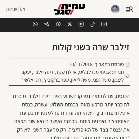
EN | אנגלית
זילבר שרה בשני קולות
פורסם בתאריך:
10/11/2018
תגיות:
אביחי מנדלבליט
,
איילת שקד
,
דינה זילבר
,
יעקב
ליצמן
,
משה גפני
,
משה ליאון
,
עפר ברקוביץ'
,
רוני אלשיך
הכנסת, שדלתותיה נטרקו השבוע בפני דינה זילבר, מוכרת
לה כבר יותר מרבע מאה. בכנסת השלוש-עשרה, כנסת
אוסלו ורצח רבין, היא הייתה עוזרת פרלמנטרית בסיעת
האופוזיציה הימנית צומת. בכנסת העשרים היא שוב מצאה
את עצמה בצד של האופוזיציה, רק מהעבר השני. לא רק
"הארץ שינתה את פניה", גם דינה זילבר.