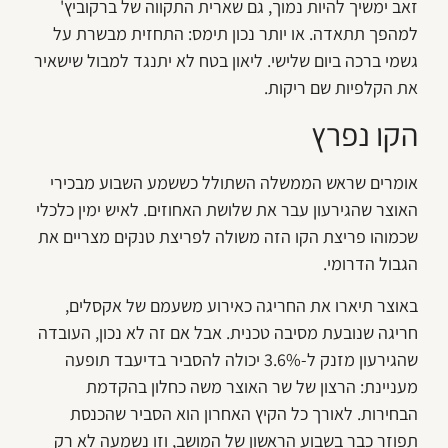
זאב ימשיך להיות נמוך, גם שארית התקווה של ברקוביץ'
למהפך תתאדה. או יותר נכון תימס: התחזית מבשרת על
גשמי ברכה ביום שלישי. ליאון בטח לא יתנגד למבול שישאיר
את הקלפיות שם ריקות.
הקו נפרץ
אומרים שראש הממשלה השתולל כששמע השבוע מבכירי
האוצר שהגירעון עבר את שלושת האחוזים. לאיש ימין כלכלי
שכמוהו פריצת הקו הזה משולה לפריצת טנקים מצריים את
הגבול הדרומי.
באוצר תיארו את החריגה כאירוע משעמם של אקסלים,
חריגה שנובעת מסיבה טכנית. אבל אם זה לא נכון, העובדה
שהגירעון מזנק ל-3.6% יכולה להסביר בדיעבד תופעה
מעניינת: הרצון של שר האוצר משה כחלון בהקדמת
הבחירות. לאורך כל הקיץ האחרון הוא הסביר שהכנסת
תפוזר כבר בשבוע הראשון של המושב, וזו נשמעה לא רק