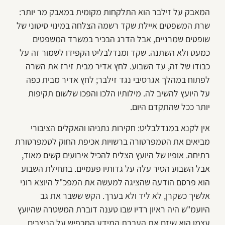
המאבק על זילבר הוא התלקחות מקומית במאבק מר יותר:
שרת המשפטים איילת שקד רשמה הצלחה במינוי סיטוני של
שופטים שמרניים, אבל הדרג הבכיר במשרד המשפטים
כמעט ולא השתנה. שקד ומנדלבליט הקפידו לשמור זה על
כבודו של זה, עד השבוע. לחץ אדיר מבית זירז את השרה
לפתוח במהלך אגרסיבי נגד זילבר; לחץ אדיר מבית כפה
על היועץ להשיב לה. מילותיו הלכו והפכו שלשום תקיפות
יותר ככל שהתקדם היום.
אין לקנא במנדלבליט: חקירות נתניהו והאקלים הציבורי
מביאים את הטמפרטורה ברשויות אכיפת החוק לטמפרטורת
רתיחה. אופיו של היועץ הצליח להכיל אירועים קשים מאוד,
אבל השבוע הסיר עלה על גדותיו פעמיים. בתחילת השבוע
הוא פרסם הודעה שהציגה למעשה את המפכ"ל היוצא רוני
אלשיך כשקרן, לא ליד ולא בערך. הקש ששבר את גב
היועמ"ש היה ראיון רדיו שבו טענה דוברת המשטרה שהיועץ
עצמו הוא שיזם את העברת המידע המכפיש על הניצבים