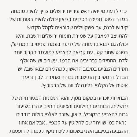
כדי לדעת מי יהיה ראש עיריית ירושלים צריך להיות מומחה
בסדר דפוס. תמיכה חסידית בליאון יכולה להיות באותיות של
קידוש לבנה, עם פשקווילים שקוראים לקהל הקדוש
להתייצב למאבק על שמירת חומות ירושלים והשבת, והיא
יכולה גם לבוא בדמותה של ידיעה בעמוד פנימי ב"המודיע",
בפונט שחור קטן, עם קריאה להצביע למועמד הקרוב יותר
לדת. החסידים כבר יבינו את הרמז. עשרים ושישה אלף
חסידים הצביעו בסיבוב הראשון. כמה מהם יבואו שוב? יש
הבדל דרמטי בין התייצבות גבוהה ואחידה, לבין זרימה
איטית אל הקלפי וזליגה לכיוונו של ברקוביץ'.
הבחירות יוכרעו במקום נוסף, והוא השכונות המסורתיות של
ירושלים. הבוחרים החילונים והציונים דתיים ינהרו בשיעור
גבוה להצביע ברקוביץ'. ליאון, שזכה לאלפי קולות בודדים
נראה כמי שוויתר שם לחלוטין על קמפיין. אבל אם אחוז
ההצבעה בסיבוב השני בשכונות ליכודניקיות כמו גילה ופסגת