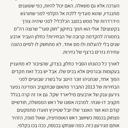
הערכה אלא גם משאלה. האם יכול להיות, כפי שטוענים
מתנגדיו, שהוא מעדיף ללכת אל הקלפי לפני שתורגש
הידרדרות של ממש במצב הכלכלי? לפני שיהיה צורך
בקיצוצים? אולי הוא תמך בתיקון "חוק סער" שרוצה רה"מ
בתמורה להקדמה קרובה של הבחירות? כחלון העביר ארבע
שנים בלי להעלות ולו מס אחד. לא מתחשק לו לסיים כהונה
עתירת גזרים ברצף של גזירות.
לאורך כל כהונתו הסביר כחלון, בצדק, שהציבור לא מתעניין
בעקומות ובגרפים אלא בכיס שלו. אבל יש בכל זאת תקדים
הפוך אחד, שנתניהו זוכר היטב על בשרו: שבועיים לפני
הבחירות של 2013 התברר פתאום שבתקציב המדינה נפער
גירעון ענק של ארבעים מיליארד שקל. גם אז זה קרה בגלל
תקציב דו-שנתי. למרבה אסונו של ראש הממשלה, חודשיים
קודם הוא ושר האוצר שלו יובל שטייניץ תועדו מתפקעים
מצחוק בכנסת כשיושב ראש האופוזיציה, שאול מופז, הזהיר
אותם מגירעון כזה. כמה שצחקו בכנסת, ככה בכו בקלפי.