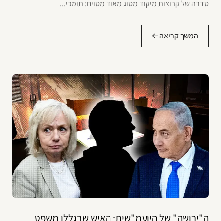
סדרה של קבוצות מיקוד מסוג מאוד מסוים: תומכי...
המשך קריאה
ה"ירושה" של היועמ"שית: האיש שבגללו משפט