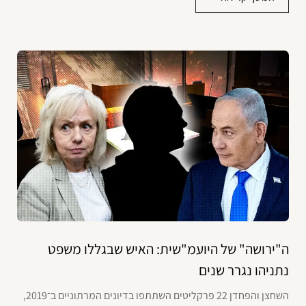
ה"ירושה" של היועמ"שית: האיש שבגללו משפט
נתניהו נגרר שנים
השחצן והפחדן 22 פרקליטים השתתפו בדיונים המרתוניים ב־2019,